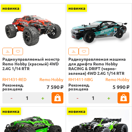
новинка
новинка
Радиоуправляемый монстр
Радиоуправляемая машина
Remo Hobby (красный) 4WD
для дрифта Remo Hobby
2.4G 1/14 RTR
RACING & DRIFT (черно-
зеленая) 4WD 2.4G 1/14 RTR
RH1431-RED
Remo Hobby
RH1411-NBG
Remo Hobby
Рекоменд.
Рекоменд.
7 590
5 990
o
o
розн.цена
розн.цена
-
+
-
+
новинка
новинка