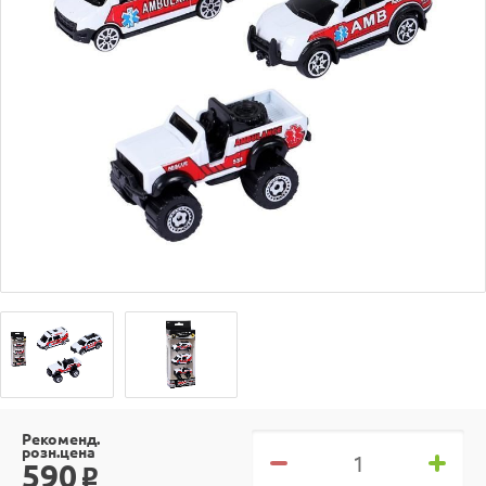
Рекоменд.
розн.цена
590
o