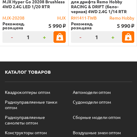
MJX Hyper Go 20208 Brushless
для дрифта Remo Hobby
4WD 2.4G LED 1/20 RTR
RACING & DRIFT (бело-
черная) 4WD 2.4G 1/14 RTR
MJX-20208
MJX
RH1411-TWB
Remo Hobby
Рекоменд.
Рекоменд.
5 990
5 990
o
o
розн.цена
розн.цена
-
+
-
+
КАТАЛОГ ТОВАРОВ
Квадрокоптеры оптом
Автомодели оптом
Радиоуправляемые танки
Судомодели оптом
оптом
Радиоуправляемые
Сборные модели оптом
самолеты оптом
Конструкторы оптом
Воздушные змеи оптом