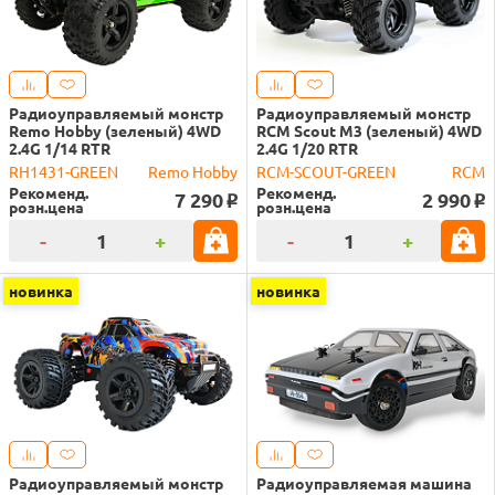
Радиоуправляемый монстр
Радиоуправляемый монстр
Remo Hobby (зеленый) 4WD
RCM Scout M3 (зеленый) 4WD
2.4G 1/14 RTR
2.4G 1/20 RTR
RH1431-GREEN
Remo Hobby
RCM-SCOUT-GREEN
RCM
Рекоменд.
Рекоменд.
7 290
2 990
o
o
розн.цена
розн.цена
-
+
-
+
новинка
новинка
Радиоуправляемый монстр
Радиоуправляемая машина