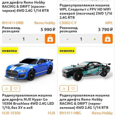
для дрифта Remo Hobby
Радиоуправляемая машина
RACING & DRIFT (красно-
WPL Следопыт с FPV HD WIFI
черная) 4WD 2.4G 1/14 RTR
камерой (песочная) 2WD 1/16
2.4G RTR
RH1411-DRB
Remo Hobby
CX002-C-Y
WPL
Рекоменд.
Рекоменд.
5 990
3 790
o
o
розн.цена
розн.цена
-
+
-
+
новинка
новинка
Радиоуправляемая машина
Радиоуправляемая машина
для дрифта MJX Hyper Go
для дрифта Remo Hobby
10306 Brushless 4WD 2.4G LED
RACING & DRIFT (черно-
1/10, без ЗУ и акб
зеленая) 4WD 2.4G 1/14 RTR
MJX-10306
MJX
RH1411-NBG
Remo Hobby