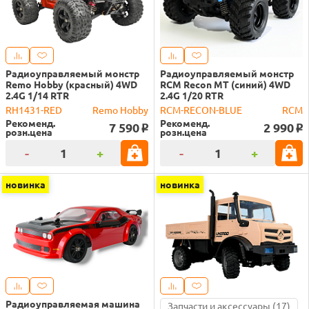
Радиоуправляемый монстр
Радиоуправляемый монстр
Remo Hobby (красный) 4WD
RCM Recon MT (синий) 4WD
2.4G 1/14 RTR
2.4G 1/20 RTR
RH1431-RED
Remo Hobby
RCM-RECON-BLUE
RCM
Рекоменд.
Рекоменд.
7 590
2 990
o
o
розн.цена
розн.цена
-
+
-
+
новинка
новинка
Радиоуправляемая машина
Запчасти и аксессуары (17)