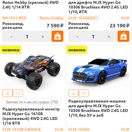
Remo Hobby (красный) 4WD
для дрифта MJX Hyper Go
2.4G 1/14 RTR
10306 Brushless 4WD 2.4G LED
1/10, RTR
RH1431-RED
Remo Hobby
MJX-10306(DC)
MJX
Рекоменд.
Рекоменд.
7 590
23 190
o
o
розн.цена
розн.цена
-
+
-
+
новинка
новинка
Радиоуправляемая машина
Запчасти и аксессуары (70)
для дрифта MJX Hyper Go
Радиоуправляемый монстр
10306 Brushless 4WD 2.4G LED
MJX Hyper Go 16108
1/10, без ЗУ и акб
(оранжевый) 4WD 2.4G LED
1/16 RTR
MJX-16108-ORANGE
MJX
MJX-10306
MJX