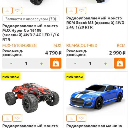
Радиоуправляемый монстр
Запчасти и аксессуары (70)
RCM Scout M3 (красный) 4WD
Радиоуправляемый монстр
2.4G 1/20 RTR
MJX Hyper Go 16108
(зеленый) 4WD 2.4G LED 1/16
RTR
MJX-16108-GREEN
MJX
RCM-SCOUT-RED
RCM
Рекоменд.
Рекоменд.
4 790
2 990
o
o
розн.цена
розн.цена
-
+
-
+
новинка
новинка
Радиоуправляемый монстр
Радиоуправляемая машина