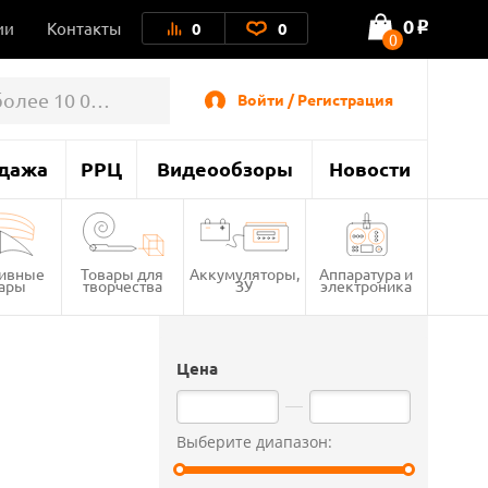
0
ии
Контакты
0
0
o
0
Войти / Регистрация
дажа
РРЦ
Видеообзоры
Новости
тивные
Товары для
Аккумуляторы,
Аппаратура и
вары
творчества
ЗУ
электроника
Цена
Выберите диапазон: