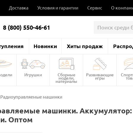
Доставка
Условия и гарантии
Сервис
О компан
8 (800) 550-46-61
тупления
Новинки
Хиты продаж
Распро
одели
Игрушки
Сборные
Развивающие
Спор
модели,
игры
то
материалы
Радиоуправляемые машинки
равляемые машинки. Аккумулятор:
и. Оптом