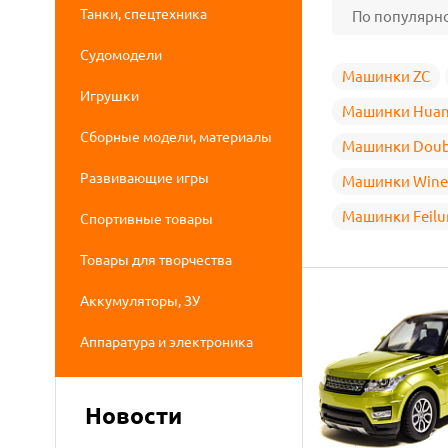
Танки, спецтехника
По популярн
Судомодели
Машинки ZC
Игрушки
Машинки Huan
Сборные модели, материалы
Машинки Doubl
Развивающие игры
Машинки Wine
Машинки Feilu
Спортивные товары
Товары для творчества
Аккумуляторы, ЗУ
Аппаратура и электроника
Новости