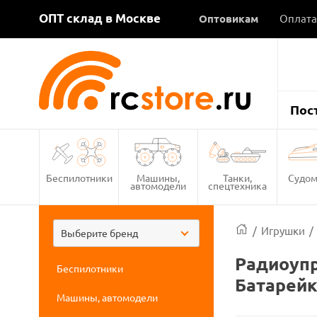
ОПТ склад в Москве
Оптовикам
Оплата
Пос
Беспилотники
Машины,
Танки,
Судом
автомодели
спецтехника
/
Игрушки
/
Выберите бренд
Радиоуп
Беспилотники
Батарейк
Машины, автомодели