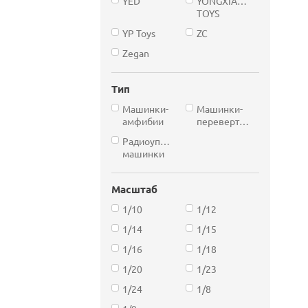
YED
YONGXIANG
TOYS
YP Toys
ZC
Zegan
Тип
Машинки-
Машинки-
амфибии
перевертыши
Радиоуправляемые
машинки
Масштаб
1/10
1/12
1/14
1/15
1/16
1/18
1/20
1/23
1/24
1/8