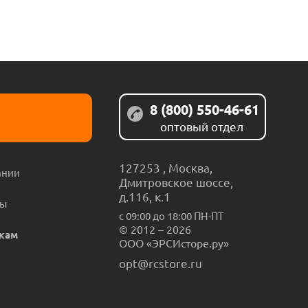
8 (800) 550-46-61
оптовый отдел
127253
,
Москва
,
ании
Дмитровское шоссе,
д.116, к.1
ты
с 09:00 до 18:00 ПН-ПТ
© 2012 – 2026
кам
ООО «ЭРСИсторе.ру»
opt@rcstore.ru