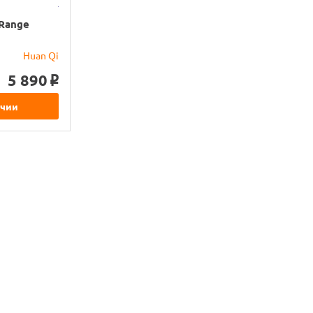
 Range
Huan Qi
5 890
o
ичии