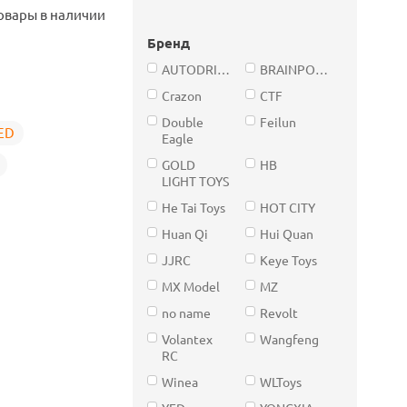
овары в наличии
Бренд
AUTODRIVE
BRAINPOWER
Crazon
CTF
Double
Feilun
ED
Eagle
GOLD
HB
LIGHT TOYS
He Tai Toys
HOT CITY
Huan Qi
Hui Quan
JJRC
Keye Toys
MX Model
MZ
no name
Revolt
Volantex
Wangfeng
RC
Winea
WLToys