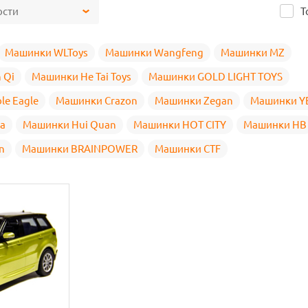
ости
Т
Машинки WLToys
Машинки Wangfeng
Машинки MZ
 Qi
Машинки He Tai Toys
Машинки GOLD LIGHT TOYS
e Eagle
Машинки Crazon
Машинки Zegan
Машинки Y
a
Машинки Hui Quan
Машинки HOT CITY
Машинки HB
n
Машинки BRAINPOWER
Машинки CTF