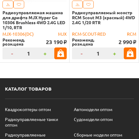
Радиоуправляемая машина
Радиоуправляемый монстр
для дрифта MJX Hyper Go
RCM Scout M3 (красный) 4WD
10306 Brushless 4WD 2.4G LED
2.4G 1/20 RTR
1/10, RTR
MJX-10306(DC)
MJX
RCM-SCOUT-RED
RCM
Рекоменд.
Рекоменд.
23 190
2 990
o
o
розн.цена
розн.цена
-
+
-
+
КАТАЛОГ ТОВАРОВ
Квадрокоптеры оптом
Автомодели оптом
Радиоуправляемые танки
Судомодели оптом
оптом
Радиоуправляемые
Сборные модели оптом