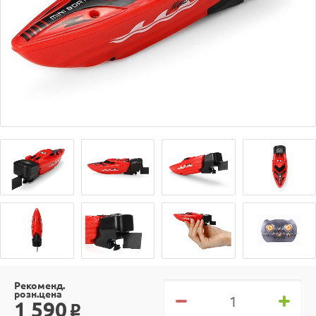
Рекоменд.
розн.цена
1 590
o