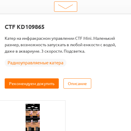
шт. в кор.
24
Вес коробки
7.7
Объем коробки
0.07
ШтрихКод
2000000047843
CTF KD109865
Тип
Радиоуправляемые судомодели
Катер на инфракрасном управлении CTF Mini. Маленький
Вид
Катера
размер, возможность запускать в любой емкости с водой,
Двигатель
Коллекторный
даже в аквариуме. 3 скорости. Подсветка.
Радиоуправляемые катера
Рекомендуем докупить
Описание