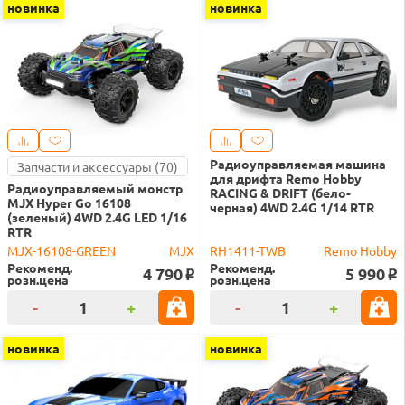
новинка
новинка
Радиоуправляемая машина
Запчасти и аксессуары (70)
для дрифта Remo Hobby
Радиоуправляемый монстр
RACING & DRIFT (бело-
MJX Hyper Go 16108
черная) 4WD 2.4G 1/14 RTR
(зеленый) 4WD 2.4G LED 1/16
RTR
MJX-16108-GREEN
MJX
RH1411-TWB
Remo Hobby
Рекоменд.
Рекоменд.
4 790
5 990
o
o
розн.цена
розн.цена
-
+
-
+
новинка
новинка