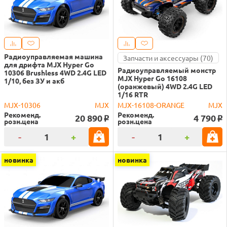
Радиоуправляемая машина
Запчасти и аксессуары (70)
для дрифта MJX Hyper Go
Радиоуправляемый монстр
10306 Brushless 4WD 2.4G LED
MJX Hyper Go 16108
1/10, без ЗУ и акб
(оранжевый) 4WD 2.4G LED
1/16 RTR
MJX-10306
MJX
MJX-16108-ORANGE
MJX
Рекоменд.
Рекоменд.
20 890
4 790
o
o
розн.цена
розн.цена
-
+
-
+
новинка
новинка