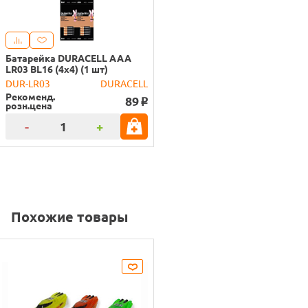
Батарейка DURACELL AAA
LR03 BL16 (4x4) (1 шт)
DUR-LR03
DURACELL
Рекоменд.
89
o
розн.цена
-
+
Похожие товары