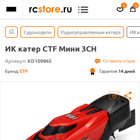
0
0
Судомодели
Радиоуправляемые катера
ИК к
ИК катер CTF Мини 3CH
Артикул:
KD109865
Оставить отзыв
Бренд:
CTF
Гарантия
14 дней