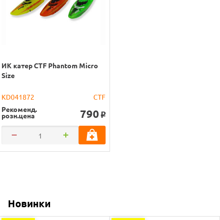
ИК катер CTF Phantom Micro
Size
KD041872
CTF
Рекоменд.
790
розн.цена
o
Новинки