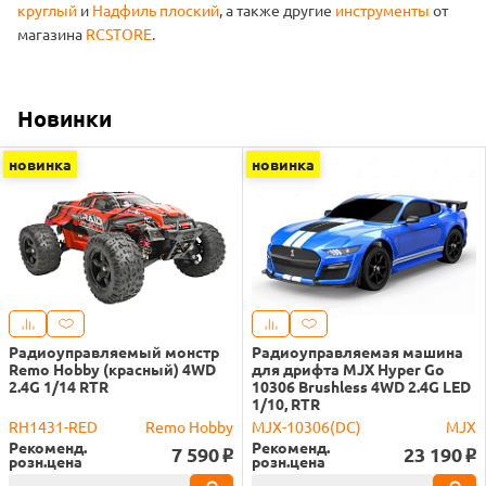
круглый
и
Надфиль плоский
, а также другие
инструменты
от
магазина
RCSTORE
.
Новинки
новинка
новинка
Радиоуправляемый монстр
Радиоуправляемая машина
Remo Hobby (красный) 4WD
для дрифта MJX Hyper Go
2.4G 1/14 RTR
10306 Brushless 4WD 2.4G LED
1/10, RTR
RH1431-RED
Remo Hobby
MJX-10306(DC)
MJX
Рекоменд.
Рекоменд.
7 590
23 190
o
o
розн.цена
розн.цена