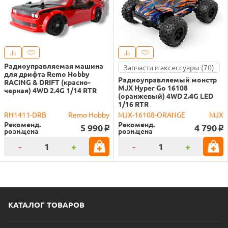
Радиоуправляемая машина
Запчасти и аксессуары (70)
для дрифта Remo Hobby
Радиоуправляемый монстр
RACING & DRIFT (красно-
MJX Hyper Go 16108
черная) 4WD 2.4G 1/14 RTR
(оранжевый) 4WD 2.4G LED
1/16 RTR
RH1411-DRB
Remo Hobby
MJX-16108-ORANGE
MJX
Рекоменд.
Рекоменд.
5 990
4 790
o
o
розн.цена
розн.цена
-
+
-
+
КАТАЛОГ ТОВАРОВ