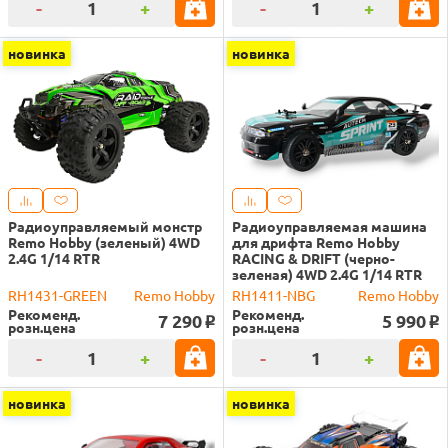
-
+
-
+
новинка
новинка
Радиоуправляемый монстр
Радиоуправляемая машина
Remo Hobby (зеленый) 4WD
для дрифта Remo Hobby
2.4G 1/14 RTR
RACING & DRIFT (черно-
зеленая) 4WD 2.4G 1/14 RTR
RH1431-GREEN
Remo Hobby
RH1411-NBG
Remo Hobby
Рекоменд.
Рекоменд.
7 290
5 990
o
o
розн.цена
розн.цена
-
+
-
+
новинка
новинка