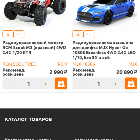
Радиоуправляемый монстр
Радиоуправляемая машина
RCM Scout M3 (красный) 4WD
для дрифта MJX Hyper Go
2.4G 1/20 RTR
10306 Brushless 4WD 2.4G LED
1/10, без ЗУ и акб
RCM-SCOUT-RED
RCM
MJX-10306
MJX
Рекоменд.
Рекоменд.
2 990
20 890
o
o
розн.цена
розн.цена
-
+
-
+
КАТАЛОГ ТОВАРОВ
Квадрокоптеры оптом
Автомодели оптом