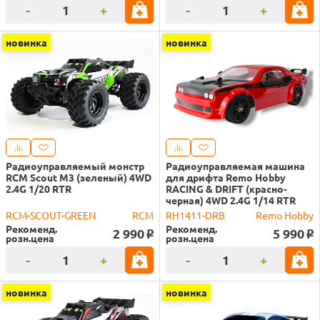
-
+
-
+
новинка
новинка
Радиоуправляемый монстр
Радиоуправляемая машина
RCM Scout M3 (зеленый) 4WD
для дрифта Remo Hobby
2.4G 1/20 RTR
RACING & DRIFT (красно-
черная) 4WD 2.4G 1/14 RTR
RCM-SCOUT-GREEN
RCM
RH1411-DRB
Remo Hobby
Рекоменд.
Рекоменд.
2 990
5 990
o
o
розн.цена
розн.цена
-
+
-
+
новинка
новинка