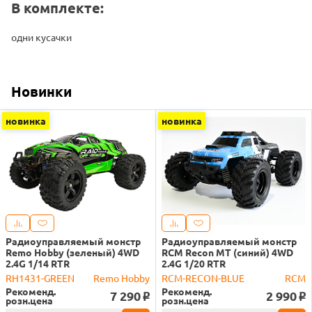
В комплекте:
одни кусачки
Новинки
новинка
новинка
Радиоуправляемый монстр
Радиоуправляемый монстр
Remo Hobby (зеленый) 4WD
RCM Recon MT (синий) 4WD
2.4G 1/14 RTR
2.4G 1/20 RTR
RH1431-GREEN
Remo Hobby
RCM-RECON-BLUE
RCM
Рекоменд.
Рекоменд.
7 290
2 990
o
o
розн.цена
розн.цена