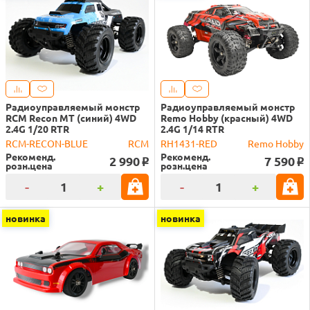
Радиоуправляемый монстр
Радиоуправляемый монстр
RCM Recon MT (синий) 4WD
Remo Hobby (красный) 4WD
2.4G 1/20 RTR
2.4G 1/14 RTR
RCM-RECON-BLUE
RCM
RH1431-RED
Remo Hobby
Рекоменд.
Рекоменд.
2 990
7 590
o
o
розн.цена
розн.цена
-
+
-
+
новинка
новинка