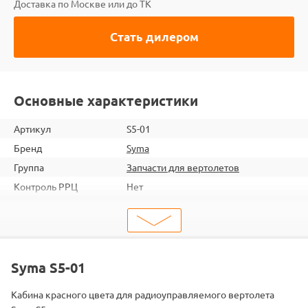
Доставка по Москве или до ТК
Стать дилером
Основные характеристики
Артикул
S5-01
Бренд
Syma
Группа
Запчасти для вертолетов
Контроль РРЦ
Нет
шт. в кор.
10
ШтрихКод
2000000014715
Тип
Запчасти для вертолетов
Тип запчасти
Детали и механизмы
Syma S5-01
Подходит
S5
Кабина красного цвета для радиоуправляемого вертолета