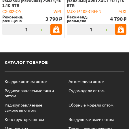
камерой (песочная) 2WD 1/16
(зеленый) 4WD 2.4G LED 1/16
2.4G RTR
RTR
CX002-C-Y
WPL
MJX-16108-GREEN
MJX
Рекоменд.
Рекоменд.
3 790
4 790
o
o
розн.цена
розн.цена
-
+
-
+
КАТАЛОГ ТОВАРОВ
Квадрокоптеры оптом
Автомодели оптом
Радиоуправляемые танки
Судомодели оптом
оптом
Радиоуправляемые
Сборные модели оптом
самолеты оптом
Конструкторы оптом
Воздушные змеи оптом
Машинки на
Товары для творчества