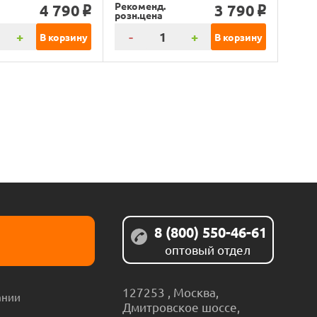
Рекоменд.
4 790
3 790
o
o
розн.цена
+
-
+
В корзину
В корзину
8 (800) 550-46-61
оптовый отдел
127253
,
Москва
,
ании
Дмитровское шоссе,