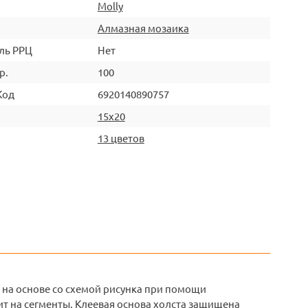
Molly
Алмазная мозаика
ль РРЦ
Нет
р.
100
Код
6920140890757
15х20
13 цветов
 на основе со схемой рисунка при помощи
ит на сегменты. Клеевая основа холста защищена