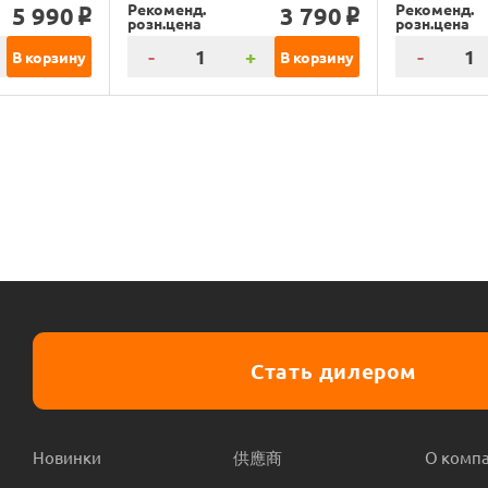
Рекоменд.
Рекоменд.
5 990
3 790
o
o
розн.цена
розн.цена
-
+
-
В корзину
В корзину
Стать дилером
Новинки
供應商
О комп