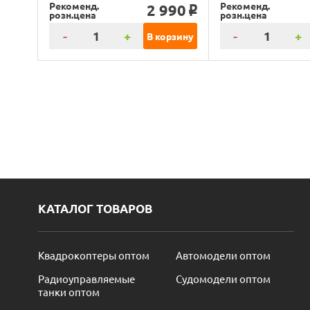
Рекоменд.
Рекоменд.
2 990
o
розн.цена
розн.цена
-
+
-
+
В корзину
КАТАЛОГ ТОВАРОВ
Квадрокоптеры оптом
Автомодели оптом
Радиоуправляемые
Судомодели оптом
танки оптом