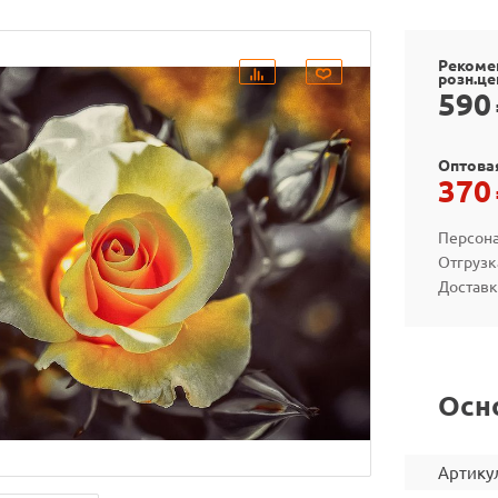
Рекоме
розн.це
590
Оптова
370
Персона
Отгрузк
Доставк
Осн
Артику