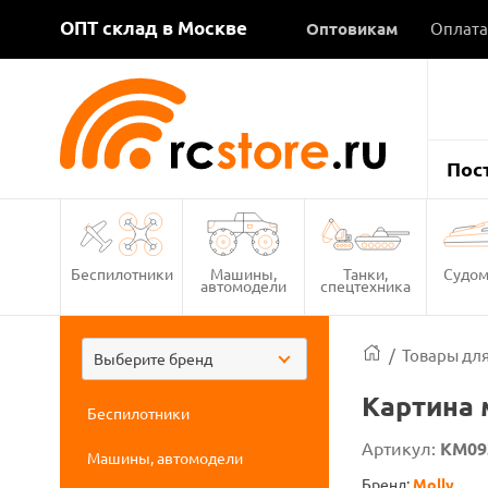
ОПТ склад в Москве
Оптовикам
Оплата
Пос
Беспилотники
Машины,
Танки,
Судом
автомодели
спецтехника
/
Товары для
Выберите бренд
Картина 
Беспилотники
Артикул:
KM09
Машины, автомодели
Бренд:
Molly