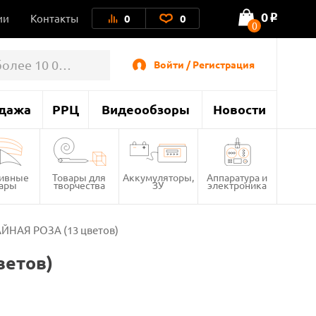
0
ии
Контакты
0
0
o
0
Войти / Регистрация
дажа
РРЦ
Видеообзоры
Новости
тивные
Товары для
Аккумуляторы,
Аппаратура и
вары
творчества
ЗУ
электроника
АЙНАЯ РОЗА (13 цветов)
ветов)