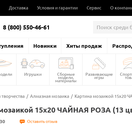
Доставка
Условия и гарантии
Сервис
О компан
8 (800) 550-46-61
тупления
Новинки
Хиты продаж
Распро
одели
Игрушки
Сборные
Развивающие
Спор
модели,
игры
то
материалы
 творчества
/
Алмазная мозаика
/
Картина мозаикой 15х20 Ч
мозаикой 15х20 ЧАЙНАЯ РОЗА (13 ц
30
Оставить отзыв