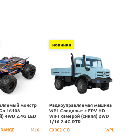
новинка
вляемый монстр
Радиоуправляемая машина
Go 16108
WPL Следопыт с FPV HD
й) 4WD 2.4G LED
WIFI камерой (синяя) 2WD
1/16 2.4G RTR
ORANGE
MJX
CX002-C-B
WPL