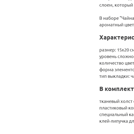
слоем, который
В наборе "Чайн
ароматный цвето
Характерис
размер: 15х20 с
уровень сложнос
количество цвет
форма элементо
тип выкладки: ч
В комплект
тканевый холст 
пластиковый ко
специальный ка
клей-липучка д