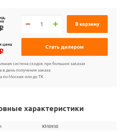
нд.
на
В корзину
o
я цена
Стать дилером
o
льная система скидок при больших заказах
а в день получения заказа
а по Москве или до ТК
овные характеристики
л
KM0930