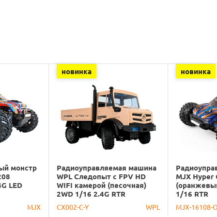
новинка
новинка
ый монстр
Радиоуправляемая машина
Радиоупра
208
WPL Следопыт с FPV HD
MJX Hyper 
4G LED
WIFI камерой (песочная)
(оранжевы
2WD 1/16 2.4G RTR
1/16 RTR
MJX
CX002-C-Y
WPL
MJX-16108-