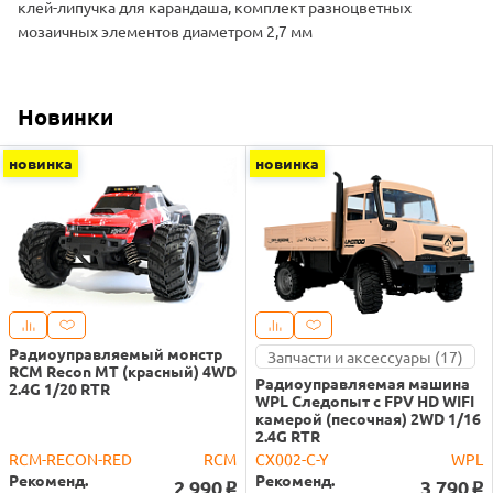
клей-липучка для карандаша, комплект разноцветных
мозаичных элементов диаметром 2,7 мм
Новинки
новинка
новинка
Радиоуправляемый монстр
Запчасти и аксессуары (17)
RCM Recon MT (красный) 4WD
Радиоуправляемая машина
2.4G 1/20 RTR
WPL Следопыт с FPV HD WIFI
камерой (песочная) 2WD 1/16
2.4G RTR
RCM-RECON-RED
RCM
CX002-C-Y
WPL
Рекоменд.
Рекоменд.
2 990
3 790
o
o