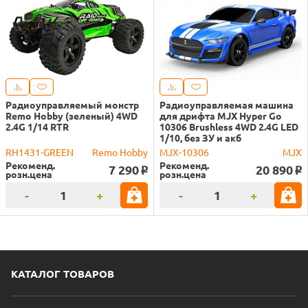
Радиоуправляемый монстр
Радиоуправляемая машина
Remo Hobby (зеленый) 4WD
для дрифта MJX Hyper Go
2.4G 1/14 RTR
10306 Brushless 4WD 2.4G LED
1/10, без ЗУ и акб
RH1431-GREEN
Remo Hobby
MJX-10306
MJX
Рекоменд.
Рекоменд.
7 290
20 890
o
o
розн.цена
розн.цена
-
+
-
+
КАТАЛОГ ТОВАРОВ