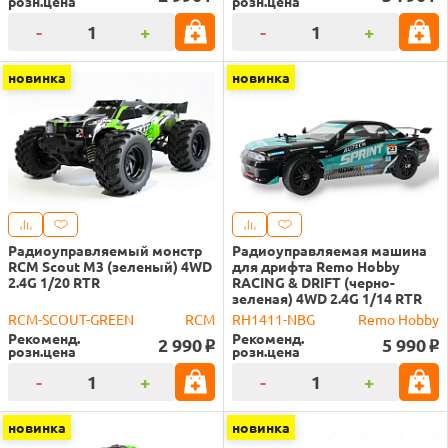
розн.цена
розн.цена
-
+
-
+
новинка
новинка
Радиоуправляемый монстр
Радиоуправляемая машина
RCM Scout M3 (зеленый) 4WD
для дрифта Remo Hobby
2.4G 1/20 RTR
RACING & DRIFT (черно-
зеленая) 4WD 2.4G 1/14 RTR
RCM-SCOUT-GREEN
RCM
RH1411-NBG
Remo Hobby
Рекоменд.
Рекоменд.
2 990
5 990
o
o
розн.цена
розн.цена
-
+
-
+
новинка
новинка