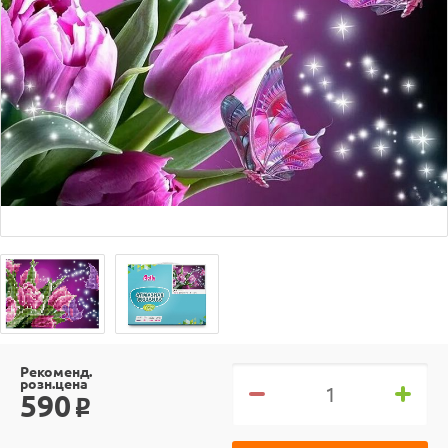
Рекоменд.
розн.цена
590
o