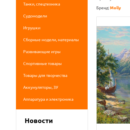
Танки, спецтехника
Бренд:
Molly
Судомодели
Игрушки
Сборные модели, материалы
Развивающие игры
Спортивные товары
Товары для творчества
Аккумуляторы, ЗУ
Аппаратура и электроника
Новости