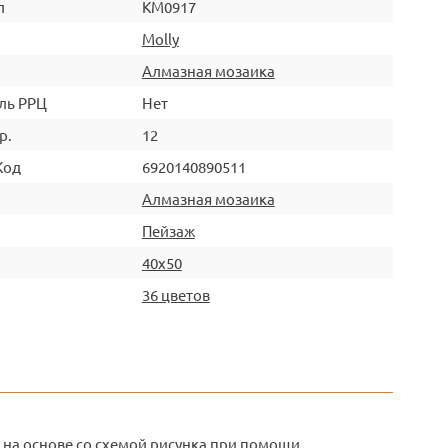
л
KM0917
Molly
Алмазная мозаика
ль РРЦ
Нет
р.
12
Код
6920140890511
Алмазная мозаика
Пейзаж
40х50
36 цветов
 на основе со схемой рисунка при помощи