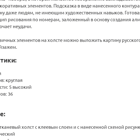
оративных элементов. Подсказка в виде нанесенного контура
ну даже людям, не имеющим художественных навыков. Готовая 
цип рисования по номерам, заложенный в основу создания ал
ючает неудачи.
ичных элементов на холсте можно выложить картину русского
йзажем.
тики:
м
в: круглая
сти: 5 высокий
ов: 36
е:
тканевый холст с клеевым слоем и с нанесенной схемой рисун
ческий