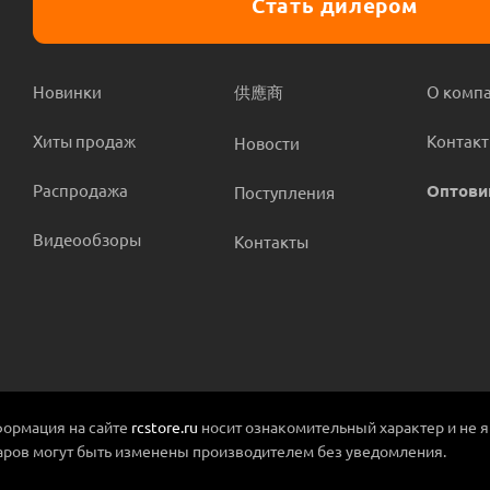
Стать дилером
Новинки
供應商
О комп
Хиты продаж
Контак
Новости
Распродажа
Оптови
Поступления
Видеообзоры
Контакты
ормация на сайте
rcstore.ru
носит ознакомительный характер и не 
аров могут быть изменены производителем без уведомления.