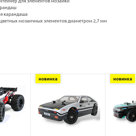
нтейнер для элементов мозаики
арандаш
ля карандаша
цветных мозаичных элементов диаметром 2,7 мм
новинка
новинка