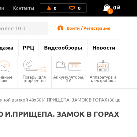
0
ии
Контакты
0
0
o
0
Войти / Регистрация
дажа
РРЦ
Видеообзоры
Новости
тивные
Товары для
Аккумуляторы,
Аппаратура и
вары
творчества
ЗУ
электроника
енной рамкой 40х50 И.ПРИЩЕПА. ЗАМОК В ГОРАХ (36 цветов)
х50 И.ПРИЩЕПА. ЗАМОК В ГОРАХ