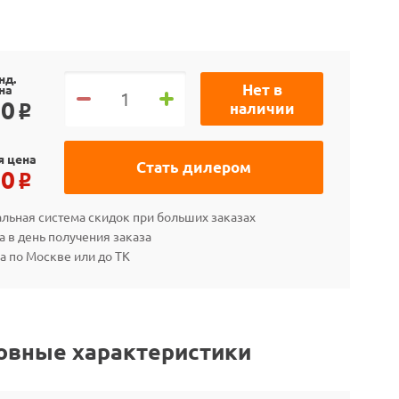
нд.
Нет в
на
90
наличии
o
я цена
Стать дилером
10
o
льная система скидок при больших заказах
а в день получения заказа
а по Москве или до ТК
овные характеристики