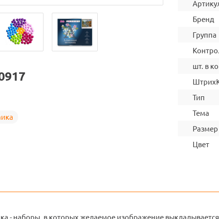
Артику
Бренд
Группа
Контро
шт. в ко
0917
Штрих
Тип
Тема
аика
Размер
Цвет
ка - наборы, в которых желаемое изображение выкладывается