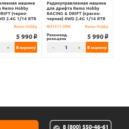
вляемая машина
Радиоуправляемая машина
а Remo Hobby
для дрифта Remo Hobby
RIFT (черно-
RACING & DRIFT (красно-
WD 2.4G 1/14 RTR
черная) 4WD 2.4G 1/14 RTR
Remo Hobby
RH1411-DRB
Remo Hobby
Рекоменд.
5 990
5 990
o
o
розн.цена
+
-
+
В корзину
В корзину
8 (800) 550-46-61