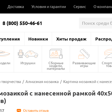
Доставка
Условия и гарантии
Сервис
О компан
8 (800) 550-46-61
тупления
Новинки
Хиты продаж
Распро
одели
Игрушки
Сборные
Развивающие
Спор
модели,
игры
то
материалы
 творчества
/
Алмазная мозаика
/
Картина мозаикой с нанес
мозаикой с нанесенной рамкой 40
в)
17
Оставить отзыв