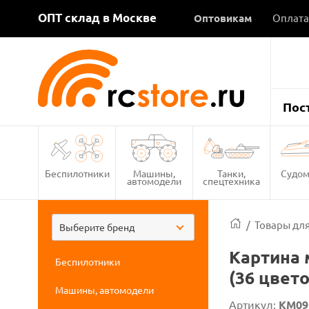
ОПТ склад в Москве
Оптовикам
Оплата
Пос
Беспилотники
Машины,
Танки,
Судом
автомодели
спецтехника
/
Товары для
Выберите бренд
Картина 
Беспилотники
(36 цвето
Машины, автомодели
Артикул:
KM09