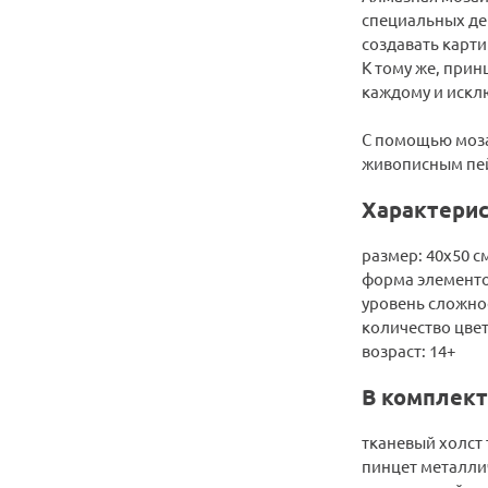
специальных дек
создавать карти
К тому же, прин
каждому и искл
С помощью моза
живописным пе
Характерис
размер: 40х50 с
форма элементо
уровень сложно
количество цвет
возраст: 14+
В комплект
тканевый холст 
пинцет металли