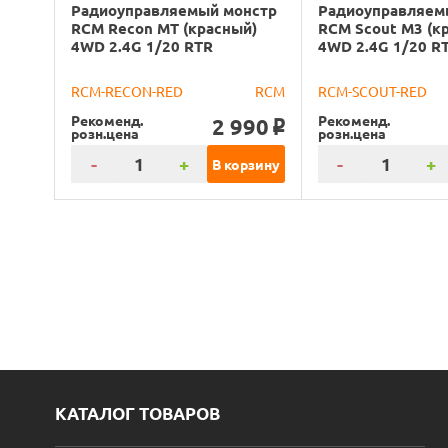
Радиоуправляемый монстр
Радиоуправляем
RCM Recon MT (красный)
RCM Scout M3 (к
4WD 2.4G 1/20 RTR
4WD 2.4G 1/20 R
RCM-RECON-RED
RCM
RCM-SCOUT-RED
Рекоменд.
Рекоменд.
2 990
o
розн.цена
розн.цена
-
+
-
+
В корзину
КАТАЛОГ ТОВАРОВ