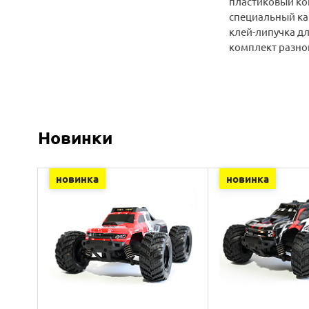
пластиковый ко
специальный к
клей-липучка д
комплект разно
Новинки
новинка
новинка