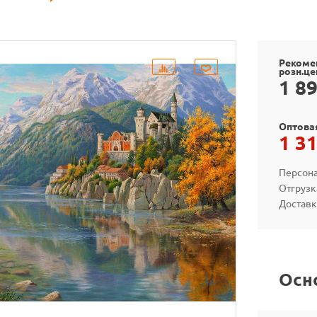
Рекоме
розн.це
1 8
Оптова
1 3
Персона
Отгрузк
Доставк
Осн