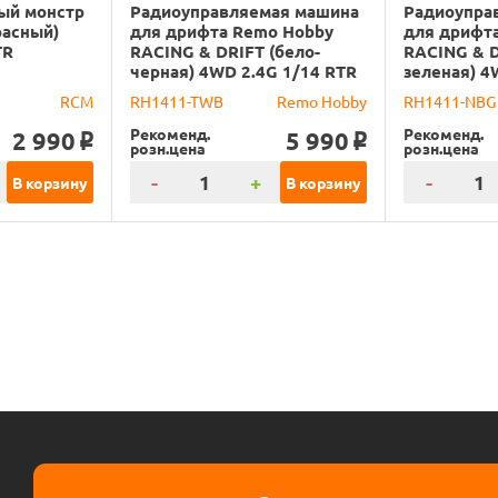
ый монстр
Радиоуправляемая машина
Радиоупра
расный)
для дрифта Remo Hobby
для дрифт
TR
RACING & DRIFT (бело-
RACING & D
черная) 4WD 2.4G 1/14 RTR
зеленая) 4
RCM
RH1411-TWB
Remo Hobby
RH1411-NBG
Рекоменд.
Рекоменд.
2 990
5 990
o
o
розн.цена
розн.цена
-
+
-
В корзину
В корзину