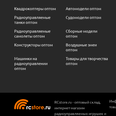
Квадрокоптеры оптом
Автомодели оптом
Радиоуправляемые
Судомодели оптом
танки оптом
Радиоуправляемые
Сборные модели
самолеты оптом
оптом
Конструкторы оптом
Воздушные змеи
оптом
Машинки на
Товары для творчества
радиоуправлении
оптом
оптом
Инф
RCstore.ru - оптовый склад,
тов
интернет-магазин
радиоуправляемых игрушек и