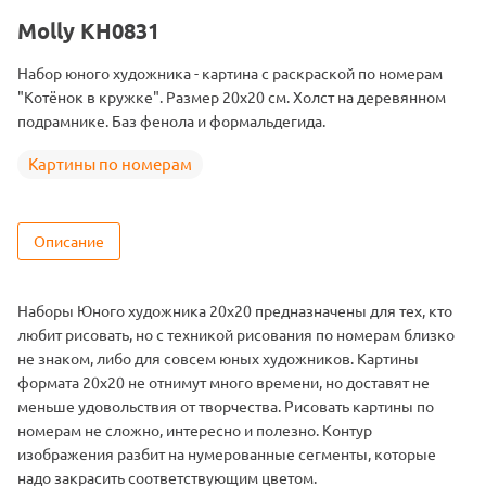
Цвет
13 цветов
Molly KH0831
Набор юного художника - картина с раскраской по номерам
"Котёнок в кружке". Размер 20х20 см. Холст на деревянном
подрамнике. Баз фенола и формальдегида.
Картины по номерам
Описание
Наборы Юного художника 20х20 предназначены для тех, кто
любит рисовать, но с техникой рисования по номерам близко
не знаком, либо для совсем юных художников. Картины
формата 20х20 не отнимут много времени, но доставят не
меньше удовольствия от творчества. Рисовать картины по
номерам не сложно, интересно и полезно. Контур
изображения разбит на нумерованные сегменты, которые
надо закрасить соответствующим цветом.