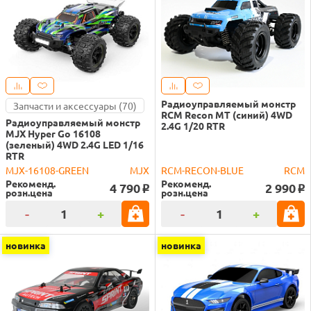
Радиоуправляемый монстр
Запчасти и аксессуары (70)
RCM Recon MT (синий) 4WD
Радиоуправляемый монстр
2.4G 1/20 RTR
MJX Hyper Go 16108
(зеленый) 4WD 2.4G LED 1/16
RTR
MJX-16108-GREEN
MJX
RCM-RECON-BLUE
RCM
Рекоменд.
Рекоменд.
4 790
2 990
o
o
розн.цена
розн.цена
-
+
-
+
новинка
новинка