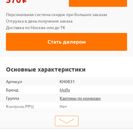
o
Персональная система скидок при больших заказах
Отгрузка в день получения заказа
Доставка по Москве или до ТК
Стать дилером
Основные характеристики
Артикул
KH0831
Бренд
Molly
Группа
Картины по номерам
Контроль РРЦ
Нет
шт. в кор.
60
ШтрихКод
6920140887825
Размер
20х20