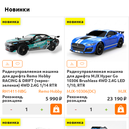
Новинки
новинка
новинка
Радиоуправляемая машина
Радиоуправляемая машина
для дрифта Remo Hobby
для дрифта MJX Hyper Go
RACING & DRIFT (черно-
10306 Brushless 4WD 2.4G LED
зеленая) 4WD 2.4G 1/14 RTR
1/10, RTR
RH1411-NBG
Remo Hobby
MJX-10306(DC)
MJX
Рекоменд.
Рекоменд.
5 990
23 190
o
o
розн.цена
розн.цена
-
+
-
+
новинка
новинка