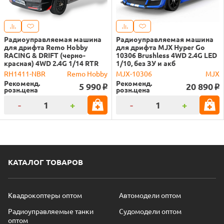
Радиоуправляемая машина
Радиоуправляемая машина
для дрифта Remo Hobby
для дрифта MJX Hyper Go
RACING & DRIFT (черно-
10306 Brushless 4WD 2.4G LED
красная) 4WD 2.4G 1/14 RTR
1/10, без ЗУ и акб
RH1411-NBR
Remo Hobby
MJX-10306
MJX
Рекоменд.
Рекоменд.
5 990
20 890
o
o
розн.цена
розн.цена
-
+
-
+
КАТАЛОГ ТОВАРОВ
Квадрокоптеры оптом
Автомодели оптом
Радиоуправляемые танки
Судомодели оптом
оптом