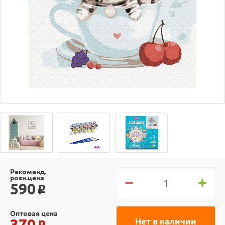
Рекоменд.
розн.цена
590
o
Оптовая цена
370
Нет в наличии