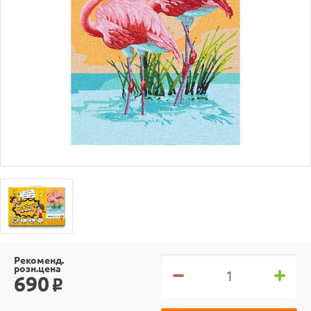
Рекоменд.
розн.цена
690
o