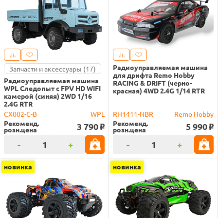
Радиоуправляемая машина
Запчасти и аксессуары (17)
для дрифта Remo Hobby
Радиоуправляемая машина
RACING & DRIFT (черно-
WPL Следопыт с FPV HD WIFI
красная) 4WD 2.4G 1/14 RTR
камерой (синяя) 2WD 1/16
2.4G RTR
CX002-C-B
WPL
RH1411-NBR
Remo Hobby
Рекоменд.
Рекоменд.
3 790
5 990
o
o
розн.цена
розн.цена
-
+
-
+
новинка
новинка