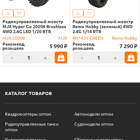
Радиоуправляемый монстр
Радиоуправляемый монстр
MJX Hyper Go 20208 Brushless
Remo Hobby (зеленый) 4WD
4WD 2.4G LED 1/20 RTR
2.4G 1/14 RTR
MJX-20208
MJX
RH1431-GREEN
Remo Hobby
Рекоменд.
Рекоменд.
5 990
7 290
o
o
розн.цена
розн.цена
-
+
-
+
КАТАЛОГ ТОВАРОВ
Квадрокоптеры оптом
Автомодели оптом
Радиоуправляемые танки
Судомодели оптом
оптом
Радиоуправляемые
Сборные модели оптом