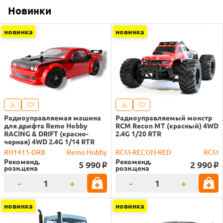
Новинки
новинка
новинка
Радиоуправляемая машина
Радиоуправляемый монстр
для дрифта Remo Hobby
RCM Recon MT (красный) 4WD
RACING & DRIFT (красно-
2.4G 1/20 RTR
черная) 4WD 2.4G 1/14 RTR
RH1411-DRB
Remo Hobby
RCM-RECON-RED
RCM
Рекоменд.
Рекоменд.
5 990
2 990
o
o
розн.цена
розн.цена
-
+
-
+
новинка
новинка