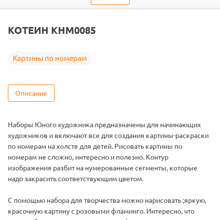
Тип
Картины по номерам
Тема
Животные
КОТЕИН KHM0085
Размер
20х30
Цвет
22 цвета
Картины по номерам
Описание
Наборы Юного художника предназначены для начинающих
художников и включают все для создания картины-раскраски
по номерам на холсте для детей. Рисовать картины по
номерам не сложно, интересно и полезно. Контур
изображения разбит на нумерованные сегменты, которые
надо закрасить соответствующим цветом.
С помощью набора для творчества можно нарисовать ;яркую,
красочную картину с розовыми фламинго. Интересно, что