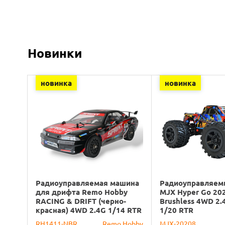
Новинки
новинка
новинка
Радиоуправляемая машина
Радиоуправляем
для дрифта Remo Hobby
MJX Hyper Go 20
RACING & DRIFT (черно-
Brushless 4WD 2.
красная) 4WD 2.4G 1/14 RTR
1/20 RTR
RH1411-NBR
Remo Hobby
MJX-20208