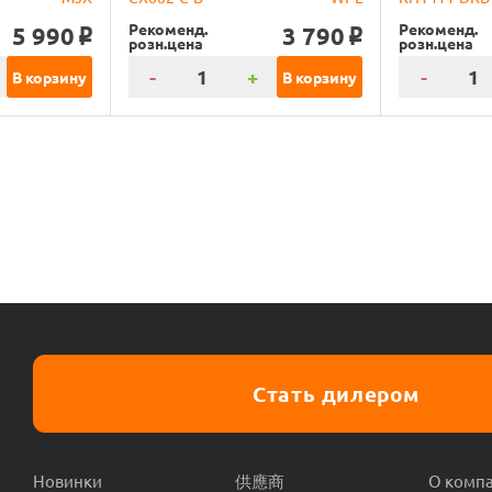
Рекоменд.
Рекоменд.
5 990
3 790
o
o
розн.цена
розн.цена
-
+
-
В корзину
В корзину
Стать дилером
Новинки
供應商
О комп