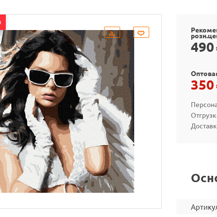
а
Рекоме
розн.це
490
Оптова
350
Персона
Отгрузк
Доставк
Осн
Артику