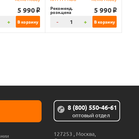
Рекоменд.
5 990
5 990
o
o
розн.цена
+
-
+
В корзину
В корзину
8 (800) 550-46-61
оптовый отдел
127253
,
Москва
,
ании