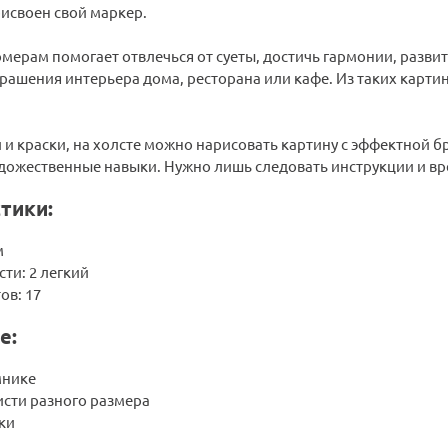
исвоен свой маркер.
мерам помогает отвлечься от суеты, достичь гармонии, разви
рашения интерьера дома, ресторана или кафе. Из таких карти
 и краски, на холсте можно нарисовать картину с эффектной б
ожественные навыки. Нужно лишь следовать инструкции и вре
тики:
м
ти: 2 легкий
ов: 17
е:
мнике
исти разного размера
ки