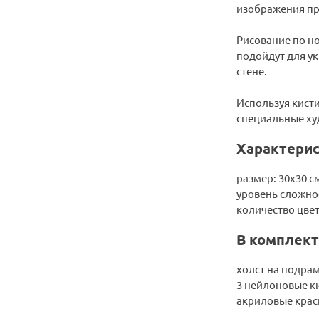
изображения пр
Рисование по но
подойдут для ук
стене.
Используя кисти
специальные худ
Характерис
размер: 30х30 с
уровень сложнос
количество цвет
В комплект
холст на подра
3 нейлоновые к
акриловые крас