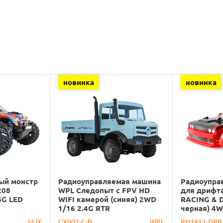
новинка
новинка
ый монстр
Радиоуправляемая машина
Радиоупра
208
WPL Следопыт с FPV HD
для дрифт
4G LED
WIFI камерой (синяя) 2WD
RACING & D
1/16 2.4G RTR
черная) 4W
MJX
CX002-C-B
WPL
RH1411-DRB