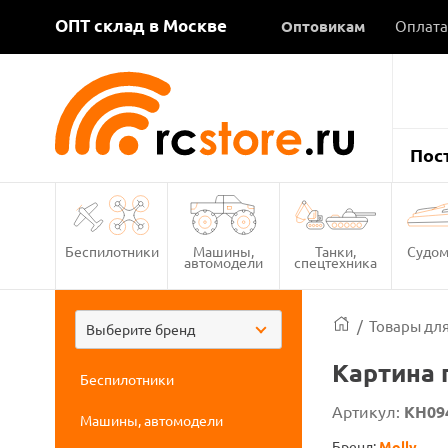
ОПТ склад в Москве
Оптовикам
Оплата
Пос
Беспилотники
Машины,
Танки,
Судом
автомодели
спецтехника
/
Товары для
Выберите бренд
Картина 
Беспилотники
Артикул:
KH09
Машины, автомодели
Бренд:
Molly