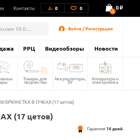
0
ии
Контакты
0
0
o
0
Войти / Регистрация
дажа
РРЦ
Видеообзоры
Новости
тивные
Товары для
Аккумуляторы,
Аппаратура и
вары
творчества
ЗУ
электроника
30 БРЮНЕТКА В ОЧКАХ (17 цетов)
АХ (17 цетов)
Гарантия
14 дней