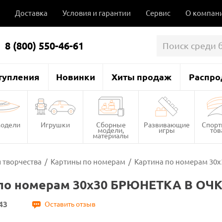
Доставка
Условия и гарантии
Сервис
О компан
8 (800) 550-46-61
тупления
Новинки
Хиты продаж
Распро
одели
Игрушки
Сборные
Развивающие
Спор
модели,
игры
то
материалы
 творчества
/
Картины по номерам
/
Картина по номерам 30х
по номерам 30х30 БРЮНЕТКА В ОЧК
43
Оставить отзыв