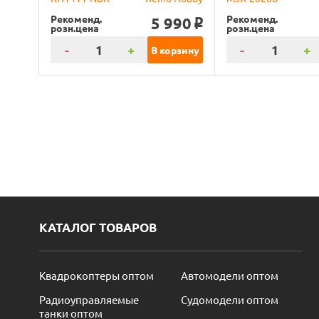
Рекоменд.
Рекоменд.
5 990
o
розн.цена
розн.цена
-
+
-
+
В корзину
КАТАЛОГ ТОВАРОВ
Квадрокоптеры оптом
Автомодели оптом
Радиоуправляемые
Судомодели оптом
танки оптом