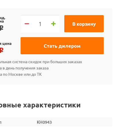
нд.
на
В корзину
o
я цена
Стать дилером
o
льная система скидок при больших заказах
а в день получения заказа
а по Москве или до ТК
овные характеристики
л
KH0943