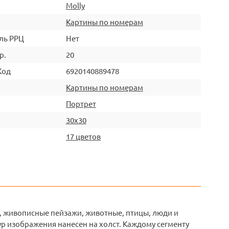
Molly
Картины по номерам
ль РРЦ
Нет
р.
20
Код
6920140889478
Картины по номерам
Портрет
30х30
17 цветов
, живописные пейзажи, животные, птицы, люди и
р изображения нанесен на холст. Каждому сегменту