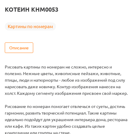
Тема
Животные
КОТЕИН KHM0053
Размер
30х30
Цвет
11 цветов
Картины по номерам
Описание
Рисовать картины по номерам не сложно, интересно и
полезно. Нежные цветы, живописные пейзажи, животные,
птицы, люди и натюрморты - любое из изображений под силу
нарисовать даже новичку. Контур изображения нанесен на
холст. Каждому сегменту изображения присвоен свой маркер.
Рисование по номерам помогает отвлечься от суеты, достичь
гармонии, развить творческий потенциал. Такие картины
идеально подойдут для украшения интерьера дома, ресторана
или кафе. Из таких картин удобно создавать целые
композиции или группы на стене.