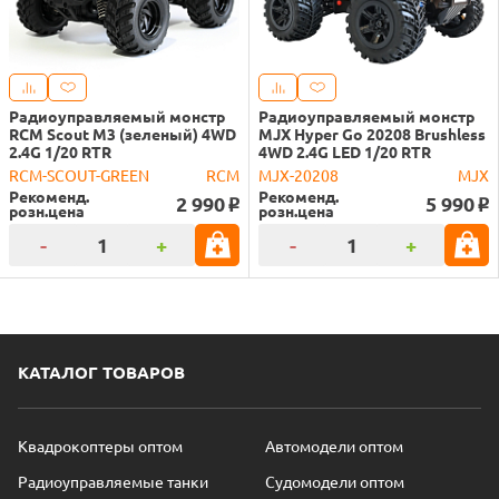
Радиоуправляемый монстр
Радиоуправляемый монстр
RCM Scout M3 (зеленый) 4WD
MJX Hyper Go 20208 Brushless
2.4G 1/20 RTR
4WD 2.4G LED 1/20 RTR
RCM-SCOUT-GREEN
RCM
MJX-20208
MJX
Рекоменд.
Рекоменд.
2 990
5 990
o
o
розн.цена
розн.цена
-
+
-
+
КАТАЛОГ ТОВАРОВ
Квадрокоптеры оптом
Автомодели оптом
Радиоуправляемые танки
Судомодели оптом