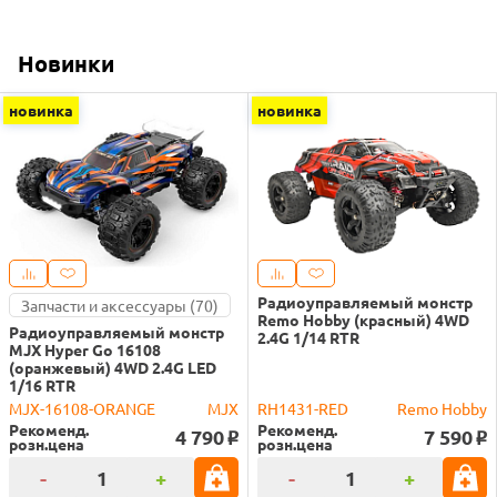
Новинки
новинка
новинка
Радиоуправляемый монстр
Запчасти и аксессуары (70)
Remo Hobby (красный) 4WD
Радиоуправляемый монстр
2.4G 1/14 RTR
MJX Hyper Go 16108
(оранжевый) 4WD 2.4G LED
1/16 RTR
MJX-16108-ORANGE
MJX
RH1431-RED
Remo Hobby
Рекоменд.
Рекоменд.
4 790
7 590
o
o
розн.цена
розн.цена
-
+
-
+