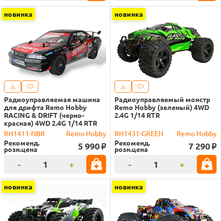
новинка
новинка
Радиоуправляемая машина
Радиоуправляемый монстр
для дрифта Remo Hobby
Remo Hobby (зеленый) 4WD
RACING & DRIFT (черно-
2.4G 1/14 RTR
красная) 4WD 2.4G 1/14 RTR
RH1411-NBR
Remo Hobby
RH1431-GREEN
Remo Hobby
Рекоменд.
Рекоменд.
5 990
7 290
o
o
розн.цена
розн.цена
-
+
-
+
новинка
новинка