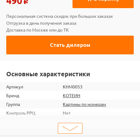
490
o
Персональная система скидок при больших заказах
Отгрузка в день получения заказа
Доставка по Москве или до ТК
Стать дилером
Основные характеристики
Артикул
KHM0053
Бренд
КОТЕИН
Группа
Картины по номерам
Контроль РРЦ
Нет
шт. в кор.
23
ШтрихКод
4660011882192
Тип
Картины по номерам