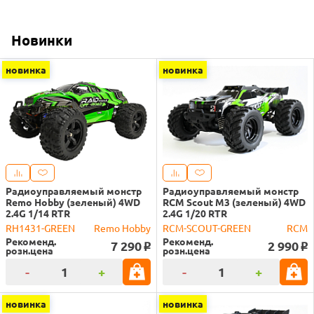
Новинки
новинка
новинка
Радиоуправляемый монстр
Радиоуправляемый монстр
Remo Hobby (зеленый) 4WD
RCM Scout M3 (зеленый) 4WD
2.4G 1/14 RTR
2.4G 1/20 RTR
RH1431-GREEN
Remo Hobby
RCM-SCOUT-GREEN
RCM
Рекоменд.
Рекоменд.
7 290
2 990
o
o
розн.цена
розн.цена
-
+
-
+
новинка
новинка