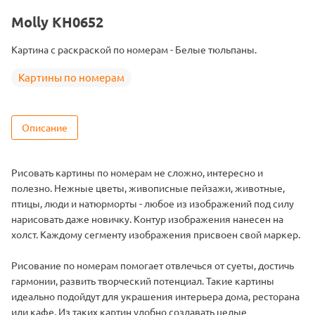
Тема
Цветы
Molly KH0652
Размер
40х50
Картина с раскраской по номерам - Белые тюльпаны.
Цвет
25 цветов
Картины по номерам
Описание
Рисовать картины по номерам не сложно, интересно и
полезно. Нежные цветы, живописные пейзажи, животные,
птицы, люди и натюрморты - любое из изображений под силу
нарисовать даже новичку. Контур изображения нанесен на
холст. Каждому сегменту изображения присвоен свой маркер.
Рисование по номерам помогает отвлечься от суеты, достичь
гармонии, развить творческий потенциал. Такие картины
идеально подойдут для украшения интерьера дома, ресторана
или кафе. Из таких картин удобно создавать целые