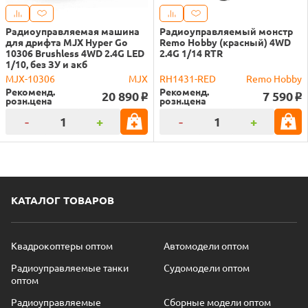
Радиоуправляемая машина
Радиоуправляемый монстр
для дрифта MJX Hyper Go
Remo Hobby (красный) 4WD
10306 Brushless 4WD 2.4G LED
2.4G 1/14 RTR
1/10, без ЗУ и акб
MJX-10306
MJX
RH1431-RED
Remo Hobby
Рекоменд.
Рекоменд.
20 890
7 590
o
o
розн.цена
розн.цена
-
+
-
+
КАТАЛОГ ТОВАРОВ
Квадрокоптеры оптом
Автомодели оптом
Радиоуправляемые танки
Судомодели оптом
оптом
Радиоуправляемые
Сборные модели оптом