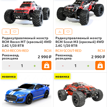
Радиоуправляемый монстр
Радиоуправляемый монстр
RCM Recon MT (красный) 4WD
RCM Scout M3 (красный) 4WD
2.4G 1/20 RTR
2.4G 1/20 RTR
RCM-RECON-RED
RCM
RCM-SCOUT-RED
RCM
Рекоменд.
Рекоменд.
2 990
2 990
o
o
розн.цена
розн.цена
-
+
-
+
новинка
новинка