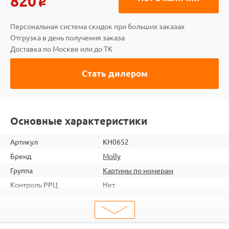
820
o
Персональная система скидок при больших заказах
Отгрузка в день получения заказа
Доставка по Москве или до ТК
Стать дилером
Основные характеристики
Артикул
KH0652
Бренд
Molly
Группа
Картины по номерам
Контроль РРЦ
Нет
шт. в кор.
20
ШтрихКод
6920140883100
Тип
Картины по номерам