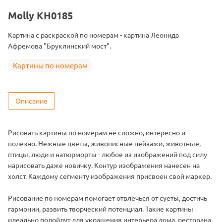
Тема
Пейзаж
Molly KH0185
Размер
40х50
Картина с раскраской по номерам - картина Леонида
Цвет
24 цвета
Афремова "Бруклинский мост".
Картины по номерам
Описание
Рисовать картины по номерам не сложно, интересно и
полезно. Нежные цветы, живописные пейзажи, животные,
птицы, люди и натюрморты - любое из изображений под силу
нарисовать даже новичку. Контур изображения нанесен на
холст. Каждому сегменту изображения присвоен свой маркер.
Рисование по номерам помогает отвлечься от суеты, достичь
гармонии, развить творческий потенциал. Такие картины
идеально подойдут для украшения интерьера дома, ресторана