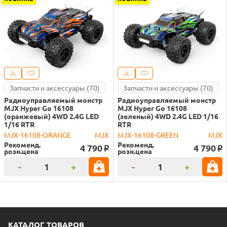
Запчасти и аксессуары (70)
Запчасти и аксессуары (70)
Радиоуправляемый монстр
Радиоуправляемый монстр
MJX Hyper Go 16108
MJX Hyper Go 16108
(оранжевый) 4WD 2.4G LED
(зеленый) 4WD 2.4G LED 1/16
1/16 RTR
RTR
MJX-16108-ORANGE
MJX
MJX-16108-GREEN
MJX
Рекоменд.
Рекоменд.
4 790
4 790
o
o
розн.цена
розн.цена
-
+
-
+
КАТАЛОГ ТОВАРОВ