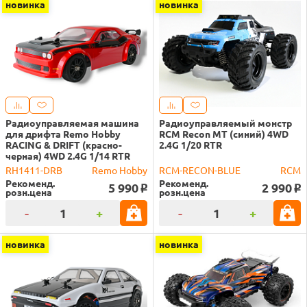
новинка
новинка
Радиоуправляемая машина
Радиоуправляемый монстр
для дрифта Remo Hobby
RCM Recon MT (синий) 4WD
RACING & DRIFT (красно-
2.4G 1/20 RTR
черная) 4WD 2.4G 1/14 RTR
RH1411-DRB
Remo Hobby
RCM-RECON-BLUE
RCM
Рекоменд.
Рекоменд.
5 990
2 990
o
o
розн.цена
розн.цена
-
+
-
+
новинка
новинка