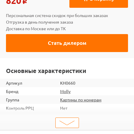
820
o
Персональная система скидок при больших заказах
Отгрузка в день получения заказа
Доставка по Москве или до ТК
Стать дилером
Основные характеристики
Артикул
KH0660
Бренд
Molly
Группа
Картины по номерам
Контроль РРЦ
Нет
шт. в кор.
20
ШтрихКод
6920140883186
Тип
Картины по номерам