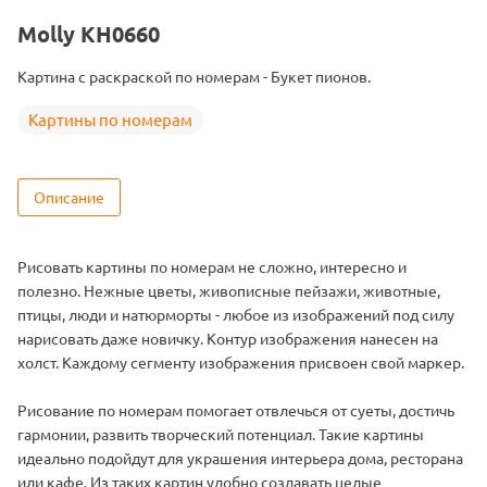
Тема
Цветы
Molly KH0660
Размер
40х50
Картина с раскраской по номерам - Букет пионов.
Цвет
25 цветов
Картины по номерам
Описание
Рисовать картины по номерам не сложно, интересно и
полезно. Нежные цветы, живописные пейзажи, животные,
птицы, люди и натюрморты - любое из изображений под силу
нарисовать даже новичку. Контур изображения нанесен на
холст. Каждому сегменту изображения присвоен свой маркер.
Рисование по номерам помогает отвлечься от суеты, достичь
гармонии, развить творческий потенциал. Такие картины
идеально подойдут для украшения интерьера дома, ресторана
или кафе. Из таких картин удобно создавать целые