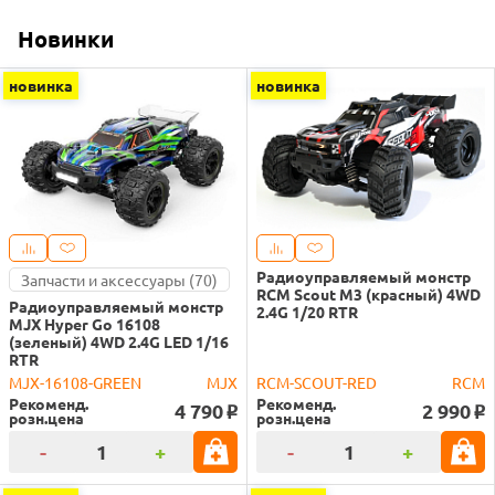
Новинки
новинка
новинка
Радиоуправляемый монстр
Запчасти и аксессуары (70)
RCM Scout M3 (красный) 4WD
Радиоуправляемый монстр
2.4G 1/20 RTR
MJX Hyper Go 16108
(зеленый) 4WD 2.4G LED 1/16
RTR
MJX-16108-GREEN
MJX
RCM-SCOUT-RED
RCM
Рекоменд.
Рекоменд.
4 790
2 990
o
o
розн.цена
розн.цена
-
+
-
+