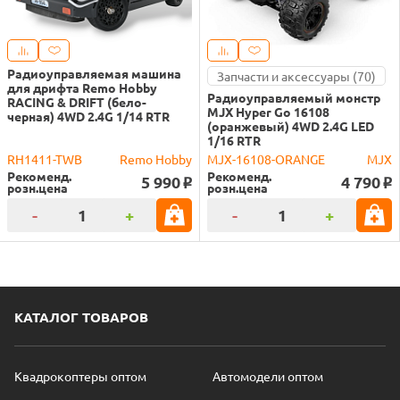
Радиоуправляемая машина
Запчасти и аксессуары (70)
для дрифта Remo Hobby
Радиоуправляемый монстр
RACING & DRIFT (бело-
MJX Hyper Go 16108
черная) 4WD 2.4G 1/14 RTR
(оранжевый) 4WD 2.4G LED
1/16 RTR
RH1411-TWB
Remo Hobby
MJX-16108-ORANGE
MJX
Рекоменд.
Рекоменд.
5 990
4 790
o
o
розн.цена
розн.цена
-
+
-
+
КАТАЛОГ ТОВАРОВ
Квадрокоптеры оптом
Автомодели оптом