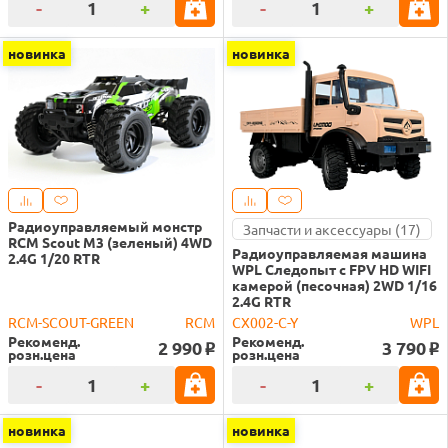
-
+
-
+
новинка
новинка
Радиоуправляемый монстр
Запчасти и аксессуары (17)
RCM Scout M3 (зеленый) 4WD
Радиоуправляемая машина
2.4G 1/20 RTR
WPL Следопыт с FPV HD WIFI
камерой (песочная) 2WD 1/16
2.4G RTR
RCM-SCOUT-GREEN
RCM
CX002-C-Y
WPL
Рекоменд.
Рекоменд.
2 990
3 790
o
o
розн.цена
розн.цена
-
+
-
+
новинка
новинка