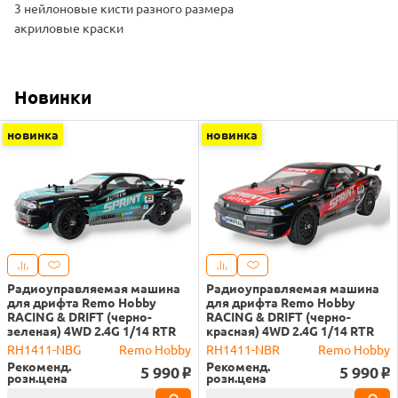
3 нейлоновые кисти разного размера
акриловые краски
Новинки
новинка
новинка
Радиоуправляемая машина
Радиоуправляемая машина
для дрифта Remo Hobby
для дрифта Remo Hobby
RACING & DRIFT (черно-
RACING & DRIFT (черно-
зеленая) 4WD 2.4G 1/14 RTR
красная) 4WD 2.4G 1/14 RTR
RH1411-NBG
Remo Hobby
RH1411-NBR
Remo Hobby
Рекоменд.
Рекоменд.
5 990
5 990
o
o
розн.цена
розн.цена