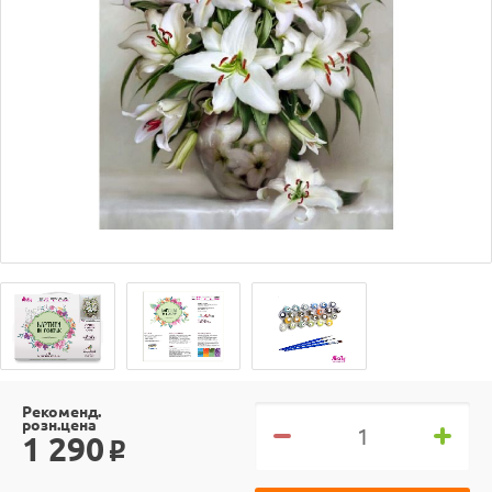
Рекоменд.
розн.цена
1 290
o