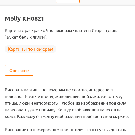
Тип
Картины по номерам
Тема
Цветы
Molly KH0821
Размер
40х50
Картина с раскраской по номерам - картина Игоря Бузина
Цвет
27 цветов
"Букет белых лилий".
Картины по номерам
Описание
Рисовать картины по номерам не сложно, интересно и
полезно. Нежные цветы, живописные пейзажи, животные,
птицы, люди и натюрморты - любое из изображений под силу
нарисовать даже новичку. Контур изображения нанесен на
холст. Каждому сегменту изображения присвоен свой маркер.
Рисование по номерам помогает отвлечься от суеты, достичь