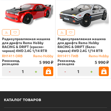
Радиоуправляемая машина
Радиоуправляемая машина
для дрифта Remo Hobby
для дрифта Remo Hobby
RACING & DRIFT (красно-
RACING & DRIFT (бело-
черная) 4WD 2.4G 1/14 RTR
черная) 4WD 2.4G 1/14 RTR
RH1411-DRB
Remo Hobby
RH1411-TWB
Remo Hobby
Рекоменд.
Рекоменд.
5 990
5 990
o
o
розн.цена
розн.цена
-
+
-
+
КАТАЛОГ ТОВАРОВ