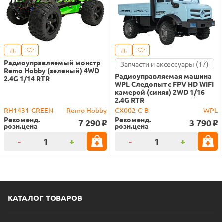
Радиоуправляемый монстр
Запчасти и аксессуары (17)
Remo Hobby (зеленый) 4WD
Радиоуправляемая машина
2.4G 1/14 RTR
WPL Следопыт с FPV HD WIFI
камерой (синяя) 2WD 1/16
2.4G RTR
RH1431-GREEN
Remo Hobby
CX002-C-B
WPL
Рекоменд.
Рекоменд.
7 290
3 790
o
o
розн.цена
розн.цена
-
+
-
+
КАТАЛОГ ТОВАРОВ