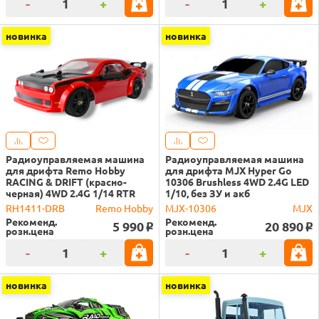
-
+
-
+
новинка
новинка
Радиоуправляемая машина
Радиоуправляемая машина
для дрифта Remo Hobby
для дрифта MJX Hyper Go
RACING & DRIFT (красно-
10306 Brushless 4WD 2.4G LED
черная) 4WD 2.4G 1/14 RTR
1/10, без ЗУ и акб
RH1411-DRB
Remo Hobby
MJX-10306
MJX
Рекоменд.
Рекоменд.
5 990
20 890
o
o
розн.цена
розн.цена
-
+
-
+
новинка
новинка