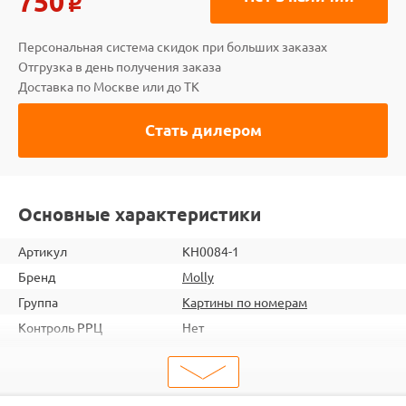
750
o
Персональная система скидок при больших заказах
Отгрузка в день получения заказа
Доставка по Москве или до ТК
Стать дилером
Основные характеристики
Артикул
KH0084-1
Бренд
Molly
Группа
Картины по номерам
Контроль РРЦ
Нет
шт. в кор.
20
ШтрихКод
4660011873657
Тип
Картины по номерам