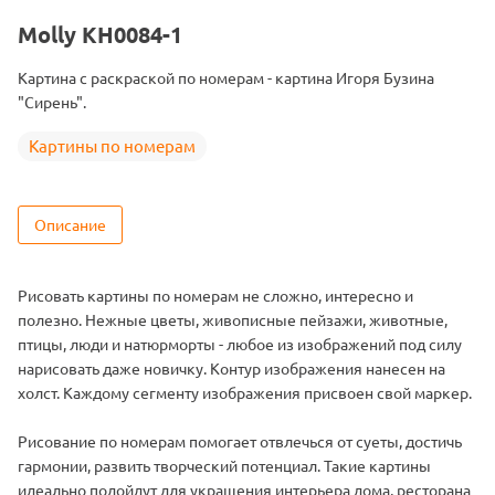
Тема
Цветы
Molly KH0084-1
Размер
40х50
Картина с раскраской по номерам - картина Игоря Бузина
Цвет
25 цветов
"Сирень".
Картины по номерам
Описание
Рисовать картины по номерам не сложно, интересно и
полезно. Нежные цветы, живописные пейзажи, животные,
птицы, люди и натюрморты - любое из изображений под силу
нарисовать даже новичку. Контур изображения нанесен на
холст. Каждому сегменту изображения присвоен свой маркер.
Рисование по номерам помогает отвлечься от суеты, достичь
гармонии, развить творческий потенциал. Такие картины
идеально подойдут для украшения интерьера дома, ресторана