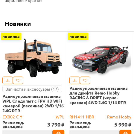
акриловые краски
Новинки
новинка
новинка
Радиоуправляемая машина
Запчасти и аксессуары (17)
для дрифта Remo Hobby
Радиоуправляемая машина
RACING & DRIFT (черно-
WPL Следопыт с FPV HD WIFI
красная) 4WD 2.4G 1/14 RTR
камерой (песочная) 2WD 1/16
2.4G RTR
CX002-C-Y
WPL
RH1411-NBR
Remo Hobby
Рекоменд.
Рекоменд.
3 790
5 990
o
o
розн.цена
розн.цена