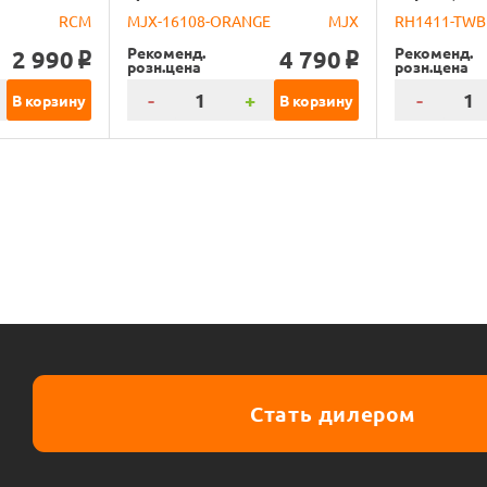
RCM
MJX-16108-ORANGE
MJX
RH1411-TWB
Рекоменд.
Рекоменд.
2 990
4 790
o
o
розн.цена
розн.цена
-
+
-
В корзину
В корзину
Стать дилером