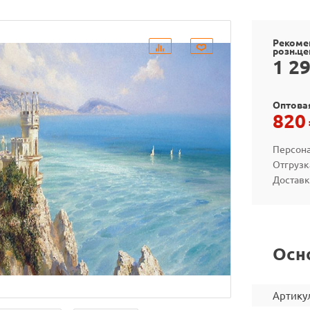
Рекоме
розн.це
1 2
Оптова
820
Персона
Отгрузк
Доставк
Осн
Артику