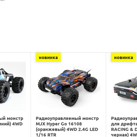
новинка
новинка
ый монстр
Радиоуправляемый монстр
Радиоупра
иний) 4WD
MJX Hyper Go 16108
для дрифт
(оранжевый) 4WD 2.4G LED
RACING & D
1/16 RTR
черная) 4W