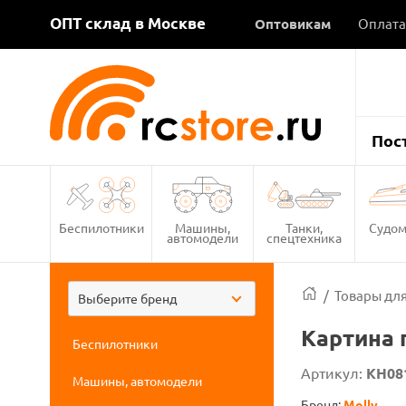
ОПТ склад в Москве
Оптовикам
Оплата
Пос
Беспилотники
Машины,
Танки,
Судом
автомодели
спецтехника
/
Товары для
Выберите бренд
Картина 
Беспилотники
Артикул:
KH08
Машины, автомодели
Бренд:
Molly