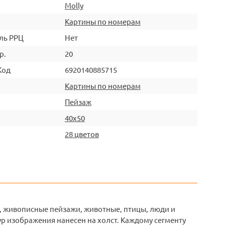
Molly
Картины по номерам
ль РРЦ
Нет
р.
20
Код
6920140885715
Картины по номерам
Пейзаж
40х50
28 цветов
, живописные пейзажи, животные, птицы, люди и
р изображения нанесен на холст. Каждому сегменту