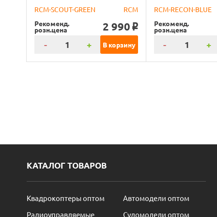
RCM-SCOUT-GREEN
RCM
RCM-RECON-BLUE
Рекоменд.
Рекоменд.
2 990
o
розн.цена
розн.цена
-
+
-
+
В корзину
КАТАЛОГ ТОВАРОВ
Квадрокоптеры оптом
Автомодели оптом
Радиоуправляемые
Судомодели оптом