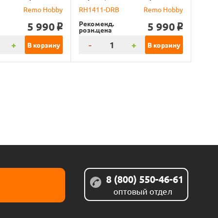
Remo Hobby
RH1411-DRB
Remo Hobby
Рекоменд.
5 990
5 990
o
o
розн.цена
+
-
+
В корзину
В корзину
8 (800) 550-46-61
оптовый отдел