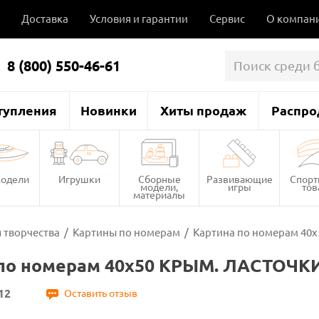
Доставка
Условия и гарантии
Сервис
О компан
8 (800) 550-46-61
тупления
Новинки
Хиты продаж
Распро
одели
Игрушки
Сборные
Развивающие
Спор
модели,
игры
то
материалы
 творчества
/
Картины по номерам
/
Картина по номерам 40
по номерам 40х50 КРЫМ. ЛАСТОЧКИ
12
Оставить отзыв