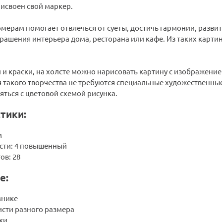
исвоен свой маркер.
мерам помогает отвлечься от суеты, достичь гармонии, разви
рашения интерьера дома, ресторана или кафе. Из таких карти
 и краски, на холсте можно нарисовать картину с изображени
я такого творчества не требуются специальные художественны
яться с цветовой схемой рисунка.
тики:
м
сти: 4 повышенный
ов: 28
е:
мнике
исти разного размера
ки