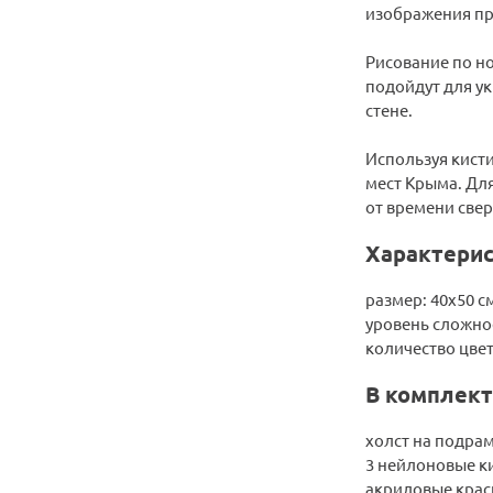
изображения пр
Рисование по но
подойдут для ук
стене.
Используя кисти
мест Крыма. Дл
от времени свер
Характерис
размер: 40х50 с
уровень сложно
количество цвет
В комплект
холст на подра
3 нейлоновые к
акриловые крас