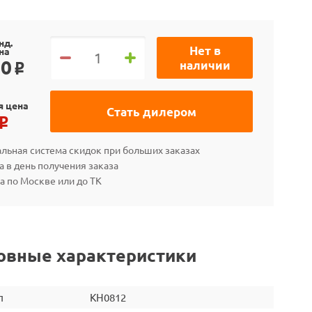
нд.
Нет в
на
90
наличии
o
я цена
Стать дилером
o
льная система скидок при больших заказах
а в день получения заказа
а по Москве или до ТК
овные характеристики
л
KH0812