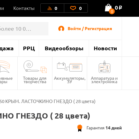
0
ии
Контакты
0
0
o
0
Войти / Регистрация
дажа
РРЦ
Видеообзоры
Новости
тивные
Товары для
Аккумуляторы,
Аппаратура и
вары
творчества
ЗУ
электроника
х50 КРЫМ. ЛАСТОЧКИНО ГНЕЗДО ( 28 цвета)
НО ГНЕЗДО ( 28 цвета)
Гарантия
14 дней