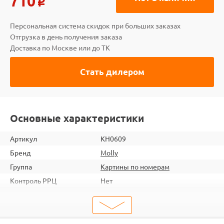
710
o
Персональная система скидок при больших заказах
Отгрузка в день получения заказа
Доставка по Москве или до ТК
Стать дилером
Основные характеристики
Артикул
KH0609
Бренд
Molly
Группа
Картины по номерам
Контроль РРЦ
Нет
шт. в кор.
20
ШтрихКод
6920140885555
Тип
Картины по номерам