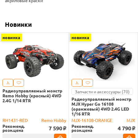
акриловые краски
Новинки
новинка
новинка
Радиоуправляемый монстр
Запчасти и аксессуары (70)
Remo Hobby (красный) 4WD
Радиоуправляемый монстр
2.4G 1/14 RTR
MJX Hyper Go 16108
(оранжевый) 4WD 2.4G LED
1/16 RTR
RH1431-RED
Remo Hobby
MJX-16108-ORANGE
MJX
Рекоменд.
Рекоменд.
7 590
4 790
o
o
розн.цена
розн.цена