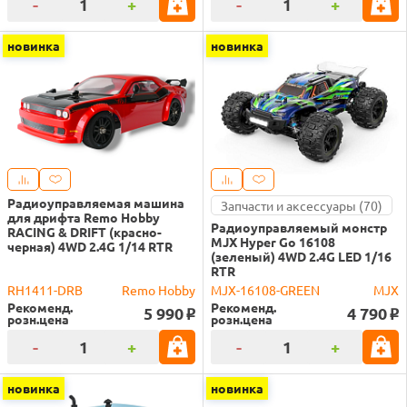
-
+
-
+
новинка
новинка
Радиоуправляемая машина
Запчасти и аксессуары (70)
для дрифта Remo Hobby
Радиоуправляемый монстр
RACING & DRIFT (красно-
MJX Hyper Go 16108
черная) 4WD 2.4G 1/14 RTR
(зеленый) 4WD 2.4G LED 1/16
RTR
RH1411-DRB
Remo Hobby
MJX-16108-GREEN
MJX
Рекоменд.
Рекоменд.
5 990
4 790
o
o
розн.цена
розн.цена
-
+
-
+
новинка
новинка