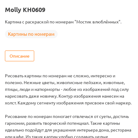
Тема
Пейзаж
Molly KH0609
Размер
40х50
Картина с раскраской по номерам "Мостик влюблённых".
Цвет
24 цвета
Картины по номерам
Описание
Рисовать картины по номерам не сложно, интересно и
полезно. Нежные цветы, живописные пейзажи, животные,
птицы, люди и натюрморты - любое из изображений под силу
нарисовать даже новичку. Контур изображения нанесен на
холст. Каждому сегменту изображения присвоен свой маркер.
Рисование по номерам помогает отвлечься от суеты, достичь
гармонии, развить творческий потенциал. Такие картины
идеально подойдут для украшения интерьера дома, ресторана
или кафе. Из таких картин удобно создавать целые