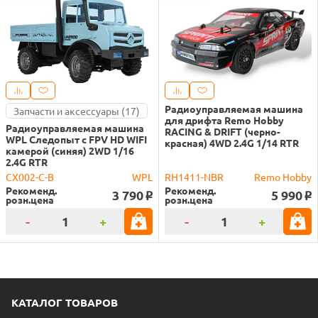
Радиоуправляемая машина
Запчасти и аксессуары (17)
для дрифта Remo Hobby
Радиоуправляемая машина
RACING & DRIFT (черно-
WPL Следопыт с FPV HD WIFI
красная) 4WD 2.4G 1/14 RTR
камерой (синяя) 2WD 1/16
2.4G RTR
CX002-C-B
WPL
RH1411-NBR
Remo Hobby
Рекоменд.
Рекоменд.
3 790
5 990
o
o
розн.цена
розн.цена
-
+
-
+
КАТАЛОГ ТОВАРОВ