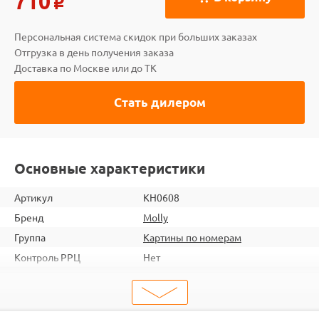
710
o
Персональная система скидок при больших заказах
Отгрузка в день получения заказа
Доставка по Москве или до ТК
Стать дилером
Основные характеристики
Артикул
KH0608
Бренд
Molly
Группа
Картины по номерам
Контроль РРЦ
Нет
шт. в кор.
20
ШтрихКод
6920140882684
Тип
Картины по номерам