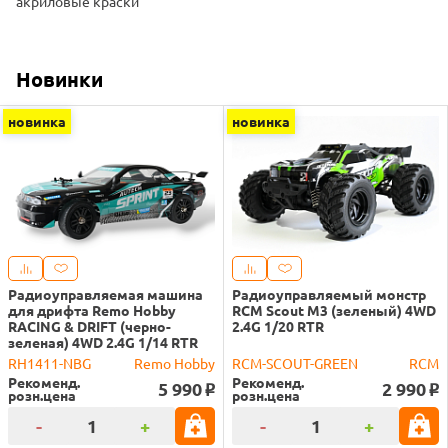
акриловые краски
Новинки
новинка
новинка
Радиоуправляемая машина
Радиоуправляемый монстр
для дрифта Remo Hobby
RCM Scout M3 (зеленый) 4WD
RACING & DRIFT (черно-
2.4G 1/20 RTR
зеленая) 4WD 2.4G 1/14 RTR
RH1411-NBG
Remo Hobby
RCM-SCOUT-GREEN
RCM
Рекоменд.
Рекоменд.
5 990
2 990
o
o
розн.цена
розн.цена
-
+
-
+