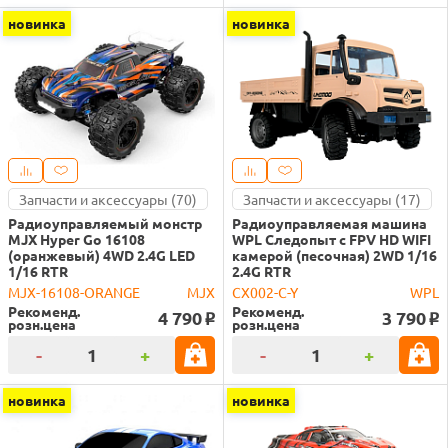
новинка
новинка
Запчасти и аксессуары (70)
Запчасти и аксессуары (17)
Радиоуправляемый монстр
Радиоуправляемая машина
MJX Hyper Go 16108
WPL Следопыт с FPV HD WIFI
(оранжевый) 4WD 2.4G LED
камерой (песочная) 2WD 1/16
1/16 RTR
2.4G RTR
MJX-16108-ORANGE
MJX
CX002-C-Y
WPL
Рекоменд.
Рекоменд.
4 790
3 790
o
o
розн.цена
розн.цена
-
+
-
+
новинка
новинка