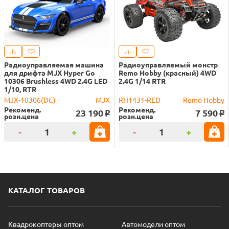
Радиоуправляемая машина
Радиоуправляемый монстр
для дрифта MJX Hyper Go
Remo Hobby (красный) 4WD
10306 Brushless 4WD 2.4G LED
2.4G 1/14 RTR
1/10, RTR
MJX-10306(DC)
MJX
RH1431-RED
Remo Hobby
Рекоменд.
Рекоменд.
23 190
7 590
o
o
розн.цена
розн.цена
-
+
-
+
КАТАЛОГ ТОВАРОВ
Квадрокоптеры оптом
Автомодели оптом