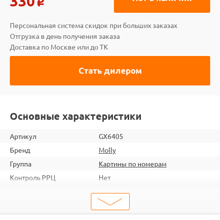
330
o
Персональная система скидок при больших заказах
Отгрузка в день получения заказа
Доставка по Москве или до ТК
Стать дилером
Основные характеристики
Артикул
GX6405
Бренд
Molly
Группа
Картины по номерам
Контроль РРЦ
Нет
шт. в кор.
20
ШтрихКод
6920140875549
Тип
Картины по номерам