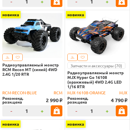
-
+
-
+
новинка
новинка
Радиоуправляемый монстр
Запчасти и аксессуары (70)
RCM Recon MT (синий) 4WD
Радиоуправляемый монстр
2.4G 1/20 RTR
MJX Hyper Go 16108
(оранжевый) 4WD 2.4G LED
1/16 RTR
RCM-RECON-BLUE
RCM
MJX-16108-ORANGE
MJX
Рекоменд.
Рекоменд.
2 990
4 790
o
o
розн.цена
розн.цена
-
+
-
+
новинка
новинка