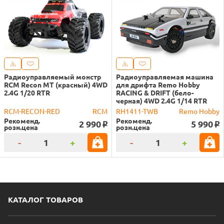
Радиоуправляемый монстр
Радиоуправляемая машина
RCM Recon MT (красный) 4WD
для дрифта Remo Hobby
2.4G 1/20 RTR
RACING & DRIFT (бело-
черная) 4WD 2.4G 1/14 RTR
RCM-RECON-RED
RCM
RH1411-TWB
Remo Hobby
Рекоменд.
Рекоменд.
2 990
5 990
o
o
розн.цена
розн.цена
-
+
-
+
КАТАЛОГ ТОВАРОВ