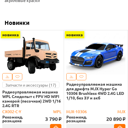
акриловые краски
Новинки
новинка
новинка
Радиоуправляемая машина
Запчасти и аксессуары (17)
для дрифта MJX Hyper Go
Радиоуправляемая машина
10306 Brushless 4WD 2.4G LED
WPL Следопыт с FPV HD WIFI
1/10, без ЗУ и акб
камерой (песочная) 2WD 1/16
2.4G RTR
CX002-C-Y
WPL
MJX-10306
MJX
Рекоменд.
Рекоменд.
3 790
20 890
o
o
розн.цена
розн.цена