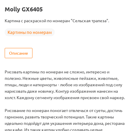
Тема
Натюрморт
Molly GX6405
Размер
40х50
Картина с раскраской по номерам "Сельская трапеза".
Цвет
25 цветов
Картины по номерам
Описание
Рисовать картины по номерам не сложно, интересно и
полезно. Нежные цветы, живописные пейзажи, животные,
птицы, люди и натюрморты - любое из изображений под силу
нарисовать даже новичку. Контур изображения нанесен на
холст. Каждому сегменту изображения присвоен свой маркер.
Рисование по номерам помогает отвлечься от суеты, достичь
гармонии, развить творческий потенциал. Такие картины
идеально подойдут для украшения интерьера дома, ресторана
или кафе. Из таких картин удобно создавать целые