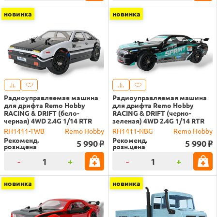
новинка
новинка
Радиоуправляемая машина
Радиоуправляемая машина
для дрифта Remo Hobby
для дрифта Remo Hobby
RACING & DRIFT (бело-
RACING & DRIFT (черно-
черная) 4WD 2.4G 1/14 RTR
зеленая) 4WD 2.4G 1/14 RTR
RH1411-TWB
Remo Hobby
RH1411-NBG
Remo Hobby
Рекоменд.
Рекоменд.
5 990
5 990
o
o
розн.цена
розн.цена
-
+
-
+
новинка
новинка