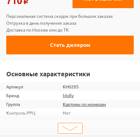
710
o
Персональная система скидок при больших заказах
Отгрузка в день получения заказа
Доставка по Москве или до ТК
Стать дилером
Основные характеристики
Артикул
KH0205
Бренд
Molly
Группа
Картины по номерам
Контроль РРЦ
Нет
шт. в кор.
20
ШтрихКод
4660011875545
Тип
Картины по номерам