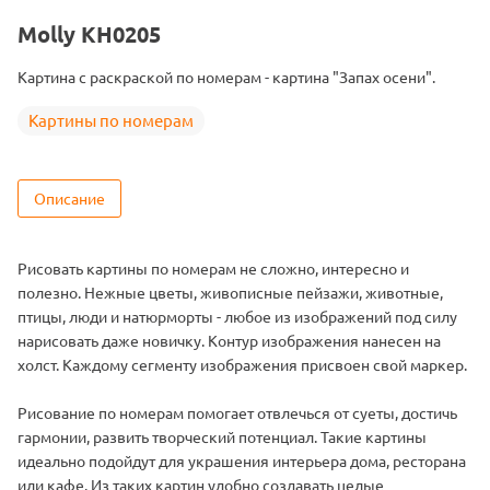
Тема
Животные
Molly KH0205
Размер
40х50
Картина с раскраской по номерам - картина "Запах осени".
Цвет
28 цветов
Картины по номерам
Описание
Рисовать картины по номерам не сложно, интересно и
полезно. Нежные цветы, живописные пейзажи, животные,
птицы, люди и натюрморты - любое из изображений под силу
нарисовать даже новичку. Контур изображения нанесен на
холст. Каждому сегменту изображения присвоен свой маркер.
Рисование по номерам помогает отвлечься от суеты, достичь
гармонии, развить творческий потенциал. Такие картины
идеально подойдут для украшения интерьера дома, ресторана
или кафе. Из таких картин удобно создавать целые