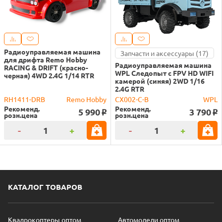
Радиоуправляемая машина
Запчасти и аксессуары (17)
для дрифта Remo Hobby
Радиоуправляемая машина
RACING & DRIFT (красно-
WPL Следопыт с FPV HD WIFI
черная) 4WD 2.4G 1/14 RTR
камерой (синяя) 2WD 1/16
2.4G RTR
RH1411-DRB
Remo Hobby
CX002-C-B
WPL
Рекоменд.
Рекоменд.
5 990
3 790
o
o
розн.цена
розн.цена
-
+
-
+
КАТАЛОГ ТОВАРОВ
Квадрокоптеры оптом
Автомодели оптом