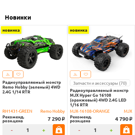
Новинки
новинка
новинка
Радиоуправляемый монстр
Запчасти и аксессуары (70)
Remo Hobby (зеленый) 4WD
Радиоуправляемый монстр
2.4G 1/14 RTR
MJX Hyper Go 16108
(оранжевый) 4WD 2.4G LED
1/16 RTR
RH1431-GREEN
Remo Hobby
MJX-16108-ORANGE
MJX
Рекоменд.
Рекоменд.
7 290
4 790
o
o
розн.цена
розн.цена
-
+
-
+