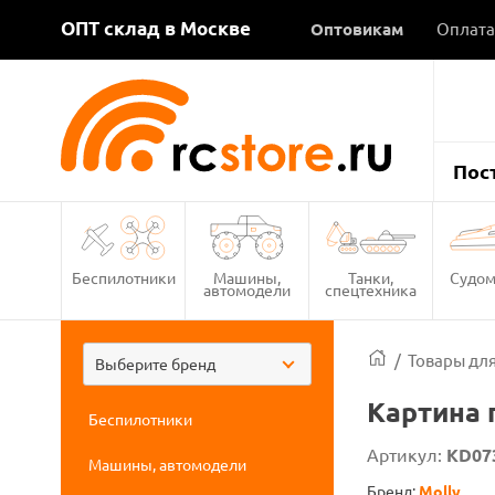
ОПТ склад в Москве
Оптовикам
Оплата
Пос
Беспилотники
Машины,
Танки,
Судом
автомодели
спецтехника
/
Товары для
Выберите бренд
Картина 
Беспилотники
Артикул:
KD07
Машины, автомодели
Бренд:
Molly