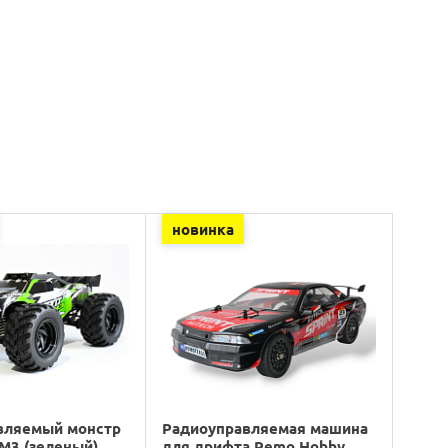
новинка
вляемый монстр
Радиоуправляемая машина
M3 (зеленый)
для дрифта Remo Hobby