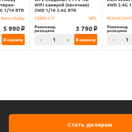
(черно-
WIFI камерой (песочная)
4WD 2.4G 1
G 1/14 RTR
2WD 1/16 2.4G RTR
Remo Hobby
CX002-C-Y
WPL
RCM-SCOUT-
Рекоменд.
Рекоменд.
5 990
3 790
o
o
розн.цена
розн.цена
-
+
-
В корзину
В корзину
Стать дилером