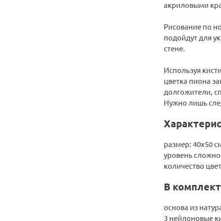
акриловыми кра
Рисование по но
подойдут для ук
стене.
Используя кисти
цветка пиона за
долгожители, сп
Нужно лишь след
Характерис
размер: 40х50 с
уровень сложно
количество цвет
В комплект
основа из натур
3 нейлоновые к