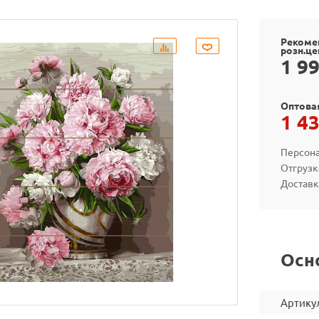
Рекоме
розн.це
1 9
Оптова
1 4
Персона
Отгрузк
Доставк
Осн
Артику