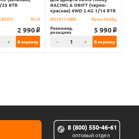
/20 RTR
RACING & DRIFT (черно-
красная) 4WD 2.4G 1/14 RTR
GREEN
RCM
RH1411-NBR
Remo Hobby
Рекоменд.
2 990
5 990
o
o
розн.цена
+
-
+
В корзину
В корзину
8 (800) 550-46-61
оптовый отдел