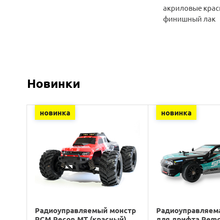
акриловые крас
финишный лак
Новинки
новинка
новинка
Радиоуправляемый монстр
Радиоуправляем
RCM Recon MT (красный)
для дрифта Rem