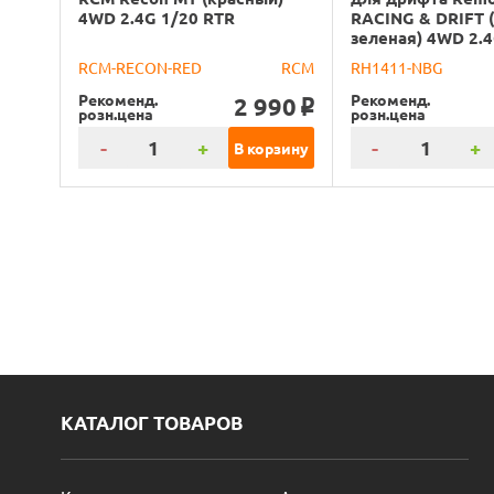
4WD 2.4G 1/20 RTR
RACING & DRIFT 
зеленая) 4WD 2.4
RCM-RECON-RED
RCM
RH1411-NBG
Рекоменд.
Рекоменд.
2 990
o
розн.цена
розн.цена
-
+
-
+
В корзину
КАТАЛОГ ТОВАРОВ