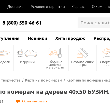
Доставка
Условия и гарантии
Сервис
О компан
8 (800) 550-46-61
тупления
Новинки
Хиты продаж
Распро
одели
Игрушки
Сборные
Развивающие
Спор
модели,
игры
то
материалы
 творчества
/
Картины по номерам
/
Картина по номерам на
по номерам на дереве 40х50 БУЗИ
31
Оставить отзыв