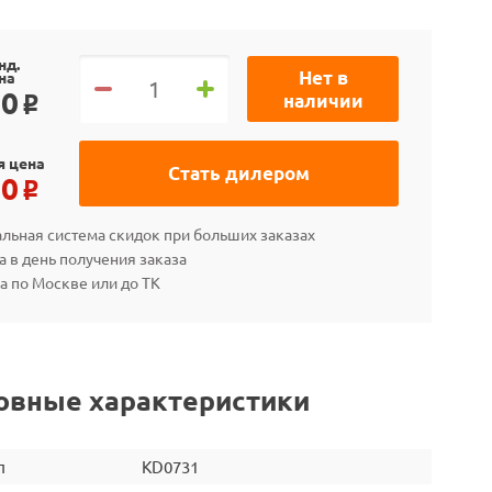
нд.
Нет в
на
90
наличии
o
я цена
Стать дилером
30
o
льная система скидок при больших заказах
а в день получения заказа
а по Москве или до ТК
овные характеристики
л
KD0731