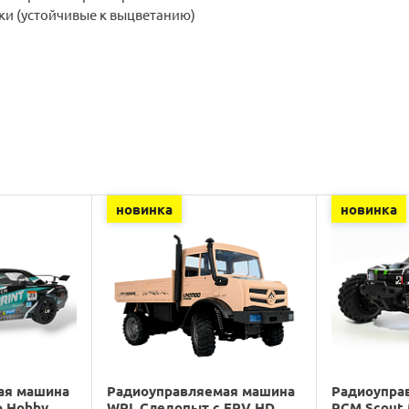
ки (устойчивые к выцветанию)
новинка
новинка
ая машина
Радиоуправляемая машина
Радиоупра
o Hobby
WPL Следопыт с FPV HD
RCM Scout 