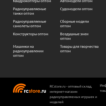
Квадрокоптеры оптом
Автомодели оптом
Радиоуправляемые
Судомодели оптом
танки оптом
Радиоуправляемые
Сборные модели
самолеты оптом
оптом
Конструкторы оптом
Воздушные змеи
оптом
Машинки на
Товары для творчества
радиоуправлении
оптом
оптом
Инф
RCstore.ru - оптовый склад,
тов
интернет-магазин
радиоуправляемых игрушек и
моделей