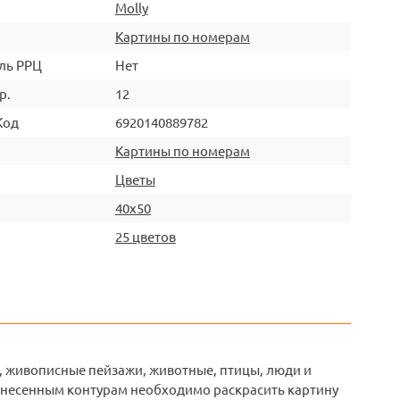
Molly
Картины по номерам
ль РРЦ
Нет
р.
12
Код
6920140889782
Картины по номерам
Цветы
40х50
25 цветов
, живописные пейзажи, животные, птицы, люди и
нанесенным контурам необходимо раскрасить картину