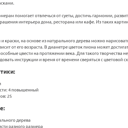
сками.
мерам помогает отвлечься от суеты, достичь гармонии, разви
рашения интерьера дома, ресторана или кафе. Из таких карти
 и краски, на основе из натурального дерева можно нарисоват
висит от его возраста. В диаметре цветок пиона может достигат
особные цвести на протяжении века. Для такого творчества 
овать инструкции и время от времени сверяться с цветовой с
тики:
м
сти: 4 повышенный
ов: 25
е:
ального дерева
исти разного размера