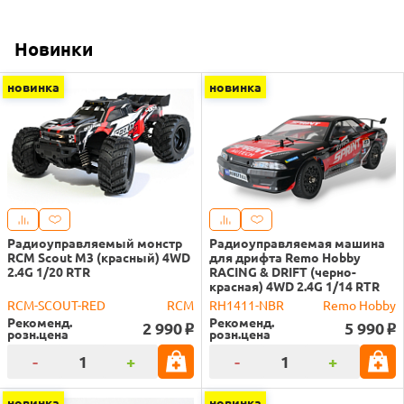
Новинки
новинка
новинка
Радиоуправляемый монстр
Радиоуправляемая машина
RCM Scout M3 (красный) 4WD
для дрифта Remo Hobby
2.4G 1/20 RTR
RACING & DRIFT (черно-
красная) 4WD 2.4G 1/14 RTR
RCM-SCOUT-RED
RCM
RH1411-NBR
Remo Hobby
Рекоменд.
Рекоменд.
2 990
5 990
o
o
розн.цена
розн.цена
-
+
-
+
новинка
новинка