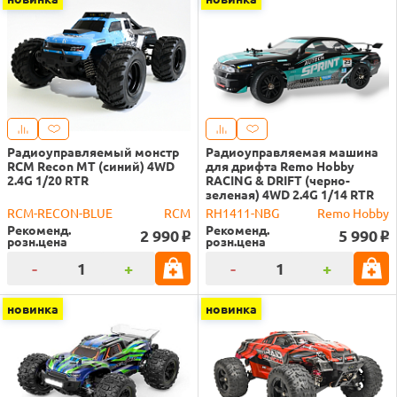
Радиоуправляемый монстр
Радиоуправляемая машина
RCM Recon MT (синий) 4WD
для дрифта Remo Hobby
2.4G 1/20 RTR
RACING & DRIFT (черно-
зеленая) 4WD 2.4G 1/14 RTR
RCM-RECON-BLUE
RCM
RH1411-NBG
Remo Hobby
Рекоменд.
Рекоменд.
2 990
5 990
o
o
розн.цена
розн.цена
-
+
-
+
новинка
новинка