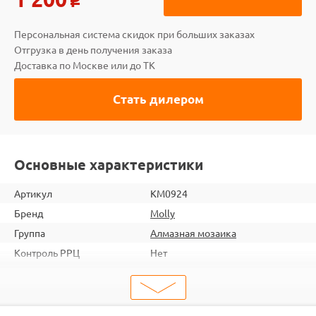
o
Персональная система скидок при больших заказах
Отгрузка в день получения заказа
Доставка по Москве или до ТК
Стать дилером
Основные характеристики
Артикул
KM0924
Бренд
Molly
Группа
Алмазная мозаика
Контроль РРЦ
Нет
шт. в кор.
20
ШтрихКод
6920140890672
Размер
30х30