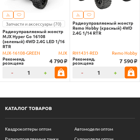
Радиоуправляемый монстр
Запчасти и аксессуары (70)
Remo Hobby (красный) 4WD
Радиоуправляемый монстр
2.4G 1/14 RTR
MJX Hyper Go 16108
(зеленый) 4WD 2.4G LED 1/16
RTR
MJX-16108-GREEN
MJX
RH1431-RED
Remo Hobby
Рекоменд.
Рекоменд.
4 790
7 590
o
o
розн.цена
розн.цена
-
+
-
+
КАТАЛОГ ТОВАРОВ
Квадрокоптеры оптом
Автомодели оптом
Радиоуправляемые танки
Судомодели оптом