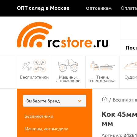
ОПТ склад в Москве
Оптовикам
Оплата
Пос
Беспилотники
Машины,
Танки,
Судом
автомодели
спецтехника
/
Беспилотн
Выберите бренд
Кок 45мм
Беспилотники
мм
Машины, автомодели
Артикул:
2426