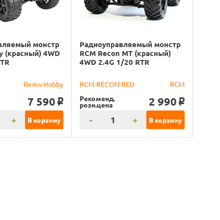
вляемый монстр
Радиоуправляемый монстр
y (красный) 4WD
RCM Recon MT (красный)
RTR
4WD 2.4G 1/20 RTR
Remo Hobby
RCM-RECON-RED
RCM
Рекоменд.
7 590
2 990
o
o
розн.цена
+
-
+
В корзину
В корзину