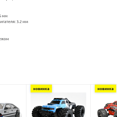
:
45 мм
игателя: 3.2 мм
пежом
новинка
новинка