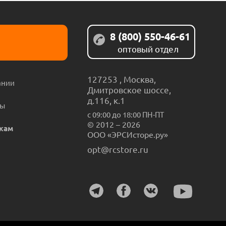
8 (800) 550-46-61
оптовый отдел
127253
,
Москва
,
ании
Дмитровское шоссе,
д.116, к.1
ты
с 09:00 до 18:00 ПН-ПТ
© 2012 – 2026
кам
ООО «ЭРСИсторе.ру»
opt@rcstore.ru