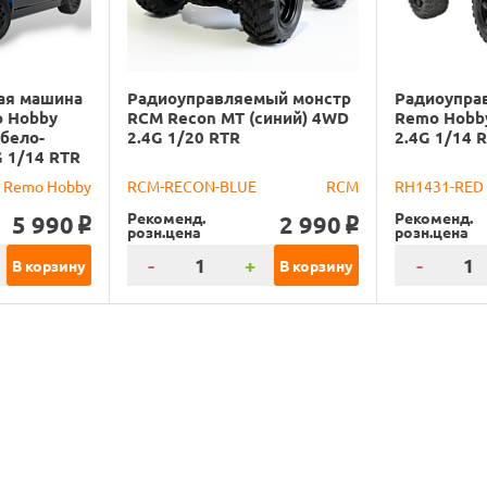
ая машина
Радиоуправляемый монстр
Радиоупра
o Hobby
RCM Recon MT (синий) 4WD
Remo Hobb
(бело-
2.4G 1/20 RTR
2.4G 1/14 
G 1/14 RTR
Remo Hobby
RCM-RECON-BLUE
RCM
RH1431-RED
Рекоменд.
Рекоменд.
5 990
2 990
o
o
розн.цена
розн.цена
-
+
-
В корзину
В корзину