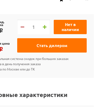
нд.
Нет в
на
наличии
o
я цена
Стать дилером
o
льная система скидок при больших заказах
а в день получения заказа
а по Москве или до ТК
овные характеристики