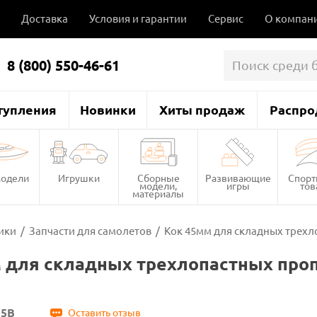
Доставка
Условия и гарантии
Сервис
О компан
8 (800) 550-46-61
тупления
Новинки
Хиты продаж
Распро
одели
Игрушки
Сборные
Развивающие
Спор
модели,
игры
то
материалы
ики
/
Запчасти для самолетов
/
Кок 45мм для складных трехл
 для складных трехлопастных проп
15B
Оставить отзыв