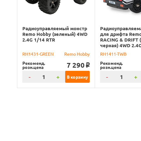
Радиоуправляемый монстр
Радиоуправляем
Remo Hobby (зеленый) 4WD
для дрифта Rem
2.4G 1/14 RTR
RACING & DRIFT 
черная) 4WD 2.4
RH1431-GREEN
Remo Hobby
RH1411-TWB
Рекоменд.
Рекоменд.
7 290
o
розн.цена
розн.цена
-
+
-
+
В корзину