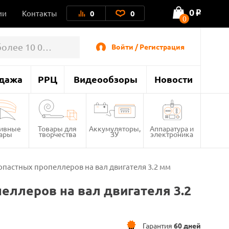
0
ии
Контакты
0
0
o
0
Войти / Регистрация
дажа
РРЦ
Видеообзоры
Новости
тивные
Товары для
Аккумуляторы,
Аппаратура и
вары
творчества
ЗУ
электроника
опастных пропеллеров на вал двигателя 3.2 мм
еллеров на вал двигателя 3.2
Гарантия
60 дней