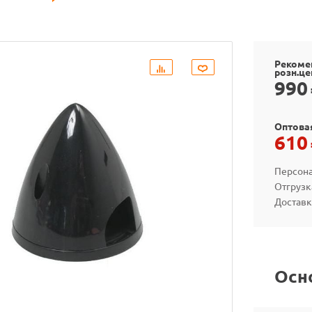
Рекоме
розн.це
990
Оптова
610
Персона
Отгрузк
Доставк
Осн