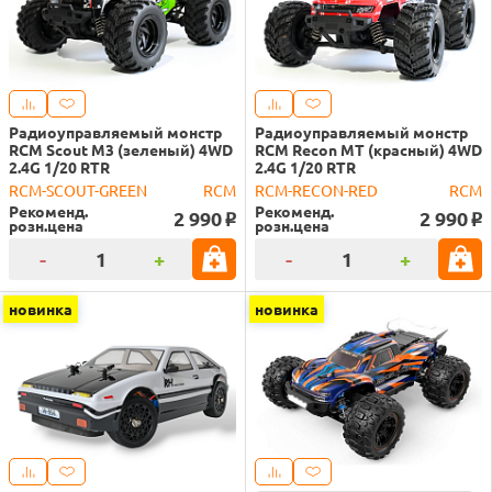
Радиоуправляемый монстр
Радиоуправляемый монстр
RCM Scout M3 (зеленый) 4WD
RCM Recon MT (красный) 4WD
2.4G 1/20 RTR
2.4G 1/20 RTR
RCM-SCOUT-GREEN
RCM
RCM-RECON-RED
RCM
Рекоменд.
Рекоменд.
2 990
2 990
o
o
розн.цена
розн.цена
-
+
-
+
новинка
новинка