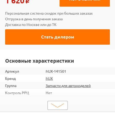
1 620
o
Персональная система скидок при больших заказах
Отгрузка в день получения заказа
Доставка по Москве или до ТК
Стать дилером
Основные характеристики
Артикул
MJX-141501
Бренд
MJX
Группа
Запчасти для автомоделей
Контроль РРЦ
Нет
ШтрихКод
2000000273617
Тип
Запчасти для автомоделей
Тип запчасти
Колеса и диски