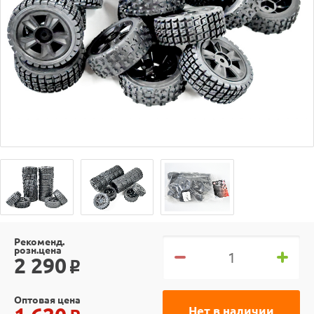
Рекоменд.
розн.цена
2 290
o
Оптовая цена
Нет в наличии