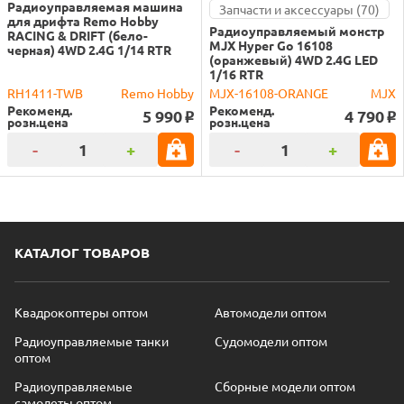
Радиоуправляемая машина
Запчасти и аксессуары (70)
для дрифта Remo Hobby
Радиоуправляемый монстр
RACING & DRIFT (бело-
MJX Hyper Go 16108
черная) 4WD 2.4G 1/14 RTR
(оранжевый) 4WD 2.4G LED
1/16 RTR
RH1411-TWB
Remo Hobby
MJX-16108-ORANGE
MJX
Рекоменд.
Рекоменд.
5 990
4 790
o
o
розн.цена
розн.цена
-
+
-
+
КАТАЛОГ ТОВАРОВ
Квадрокоптеры оптом
Автомодели оптом
Радиоуправляемые танки
Судомодели оптом
оптом
Радиоуправляемые
Сборные модели оптом
самолеты оптом