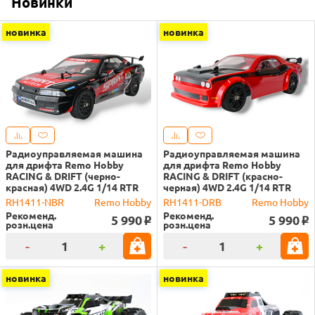
Новинки
новинка
новинка
Радиоуправляемая машина
Радиоуправляемая машина
для дрифта Remo Hobby
для дрифта Remo Hobby
RACING & DRIFT (черно-
RACING & DRIFT (красно-
красная) 4WD 2.4G 1/14 RTR
черная) 4WD 2.4G 1/14 RTR
RH1411-NBR
Remo Hobby
RH1411-DRB
Remo Hobby
Рекоменд.
Рекоменд.
5 990
5 990
o
o
розн.цена
розн.цена
-
+
-
+
новинка
новинка