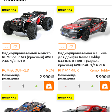
новинка
новинка
Радиоуправляемый монстр
Радиоуправляемая машина
RCM Scout M3 (красный) 4WD
для дрифта Remo Hobby
2.4G 1/20 RTR
RACING & DRIFT (черно-
красная) 4WD 2.4G 1/14 RTR
RCM-SCOUT-RED
RCM
RH1411-NBR
Remo Hobby
Рекоменд.
Рекоменд.
2 990
5 990
o
o
розн.цена
розн.цена
-
+
-
+
новинка
новинка