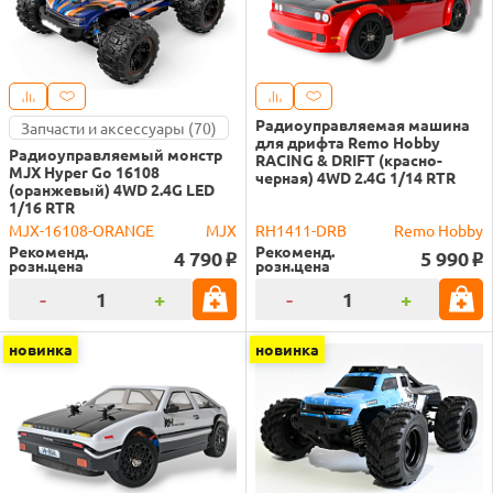
Радиоуправляемая машина
Запчасти и аксессуары (70)
для дрифта Remo Hobby
Радиоуправляемый монстр
RACING & DRIFT (красно-
MJX Hyper Go 16108
черная) 4WD 2.4G 1/14 RTR
(оранжевый) 4WD 2.4G LED
1/16 RTR
MJX-16108-ORANGE
MJX
RH1411-DRB
Remo Hobby
Рекоменд.
Рекоменд.
4 790
5 990
o
o
розн.цена
розн.цена
-
+
-
+
новинка
новинка