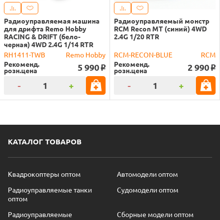
Радиоуправляемая машина
Радиоуправляемый монстр
для дрифта Remo Hobby
RCM Recon MT (синий) 4WD
RACING & DRIFT (бело-
2.4G 1/20 RTR
черная) 4WD 2.4G 1/14 RTR
RH1411-TWB
Remo Hobby
RCM-RECON-BLUE
RCM
Рекоменд.
Рекоменд.
5 990
2 990
o
o
розн.цена
розн.цена
-
+
-
+
КАТАЛОГ ТОВАРОВ
Квадрокоптеры оптом
Автомодели оптом
Радиоуправляемые танки
Судомодели оптом
оптом
Радиоуправляемые
Сборные модели оптом