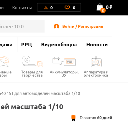
0
ии
Контакты
0
0
o
0
Войти / Регистрация
дажа
РРЦ
Видеообзоры
Новости
тивные
Товары для
Аккумуляторы,
Аппаратура и
вары
творчества
ЗУ
электроника
40 15T для автомоделей масштаба 1/10
ей масштаба 1/10
Гарантия
60 дней