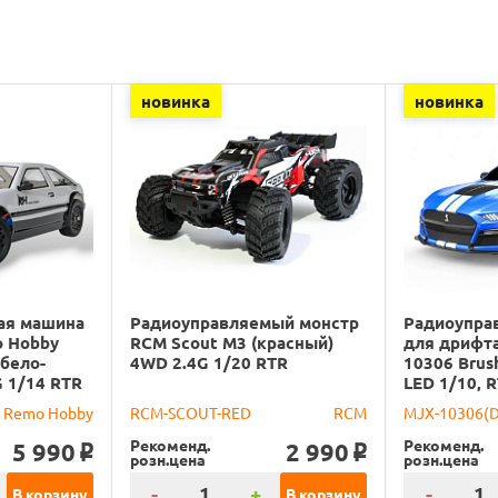
новинка
новинка
ая машина
Радиоуправляемый монстр
Радиоупра
o Hobby
RCM Scout M3 (красный)
для дрифта
(бело-
4WD 2.4G 1/20 RTR
10306 Brus
G 1/14 RTR
LED 1/10, 
Remo Hobby
RCM-SCOUT-RED
RCM
MJX-10306(
Рекоменд.
Рекоменд.
5 990
2 990
o
o
розн.цена
розн.цена
-
+
-
В корзину
В корзину