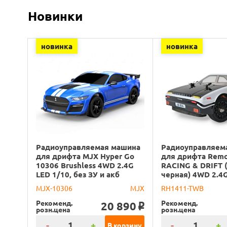
Новинки
новинка
новинка
Радиоуправляемая машина
Радиоуправляем
для дрифта MJX Hyper Go
для дрифта Rem
10306 Brushless 4WD 2.4G
RACING & DRIFT 
LED 1/10, без ЗУ и акб
черная) 4WD 2.4
MJX-10306
MJX
RH1411-TWB
Рекоменд.
Рекоменд.
20 890
o
розн.цена
розн.цена
-
+
-
+
В корзину