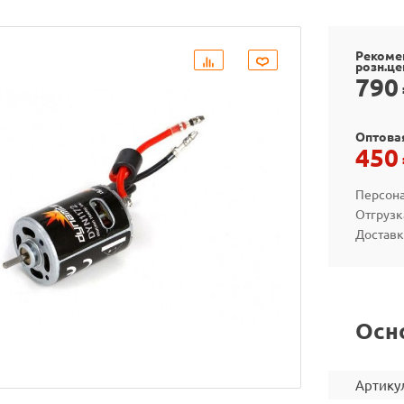
Рекоме
розн.це
790
Оптова
450
Персона
Отгрузк
Доставк
Осн
Артику