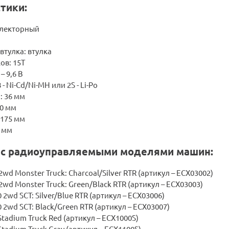
тики:
ллекторный
втулка: втулка
ов: 15T
– 9,6 В
- Ni-Cd/Ni-MH или 2S - Li-Po
: 36 мм
50 мм
,175 мм
5 мм
 с радиоуправляемыми моделями машин:
2wd Monster Truck: Charcoal/Silver RTR (артикул – ECX03002)
2wd Monster Truck: Green/Black RTR (артикул – ECX03003)
 2wd SCT: Silver/Blue RTR (артикул – ECX03006)
 2wd SCT: Black/Green RTR (артикул – ECX03007)
 Stadium Truck Red (артикул – ECX1000S)
 Stadium Truck Gray (артикул – ECX1100S)