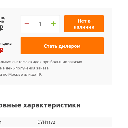
нд.
Нет в
на
наличии
o
я цена
Стать дилером
o
льная система скидок при больших заказах
а в день получения заказа
а по Москве или до ТК
овные характеристики
л
DYN1172