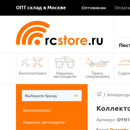
ОПТ склад в Москве
Оптовикам
Оплата
Пос
Беспилотники
Машины,
Танки,
Судом
автомодели
спецтехника
/
Аппаратура
Выберите бренд
Коллекто
Беспилотники
Артикул:
DYN1
Машины, автомодели
Бренд:
Dynamite