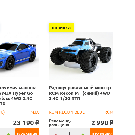
новинка
вляемая машина
Радиоуправляемый монстр
 MJX Hyper Go
RCM Recon MT (синий) 4WD
hless 4WD 2.4G
2.4G 1/20 RTR
RTR
DC)
MJX
RCM-RECON-BLUE
RCM
Рекоменд.
23 190
2 990
o
o
розн.цена
+
-
+
В корзину
В корзину