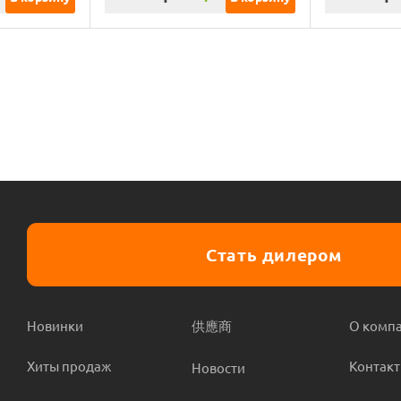
Стать дилером
Новинки
供應商
О комп
Хиты продаж
Контак
Новости