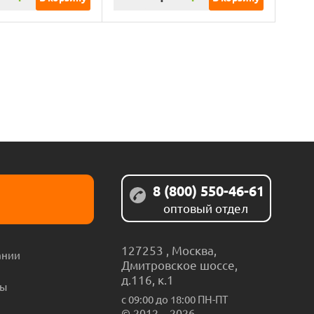
8 (800) 550-46-61
оптовый отдел
127253
,
Москва
,
ании
Дмитровское шоссе,
д.116, к.1
ты
с 09:00 до 18:00 ПН-ПТ
© 2012 – 2026