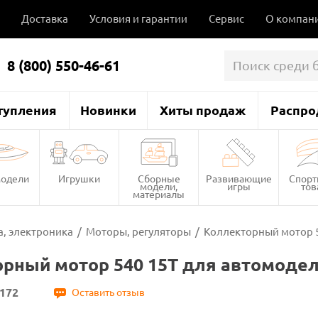
Доставка
Условия и гарантии
Сервис
О компан
8 (800) 550-46-61
тупления
Новинки
Хиты продаж
Распро
одели
Игрушки
Сборные
Развивающие
Спор
модели,
игры
то
материалы
, электроника
/
Моторы, регуляторы
/
Коллекторный мотор 5
рный мотор 540 15T для автомодел
172
Оставить отзыв