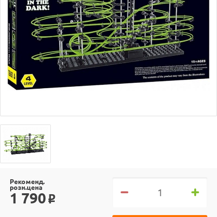
Рекоменд.
розн.цена
1 790
o