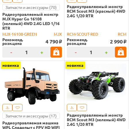
Радиоуправляемый монстр
Запчасти и аксессуары (70)
RCM Scout M3 (красный) 4WD
Радиоуправляемый монстр
2.4G 1/20 RTR
MJX Hyper Go 16108
(зеленый) 4WD 2.4G LED 1/16
RTR
MJX-16108-GREEN
MJX
RCM-SCOUT-RED
RCM
Рекоменд.
Рекоменд.
4 790
2 990
o
o
розн.цена
розн.цена
-
+
-
+
новинка
новинка
Радиоуправляемый монстр
Запчасти и аксессуары (17)
RCM Scout M3 (зеленый) 4WD
Радиоуправляемая машина
2.4G 1/20 RTR
WPL Следопыт с FPV HD WIFI