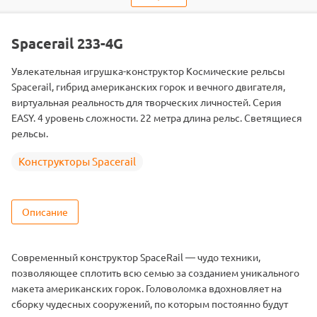
Объем коробки
0.139
ШтрихКод
2000000057330
Spacerail 233-4G
Тип
Конструкторы
Увлекательная игрушка-конструктор Космические рельсы
Вид
Конструкторы SpaceRail
Spacerail, гибрид американских горок и вечного двигателя,
Серия
Динамические
виртуальная реальность для творческих личностей. Серия
EASY. 4 уровень сложности. 22 метра длина рельс. Светящиеся
рельсы.
Конструкторы Spacerail
Описание
Современный конструктор SpaceRail — чудо техники,
позволяющее сплотить всю семью за созданием уникального
макета американских горок. Головоломка вдохновляет на
сборку чудесных сооружений, по которым постоянно будут