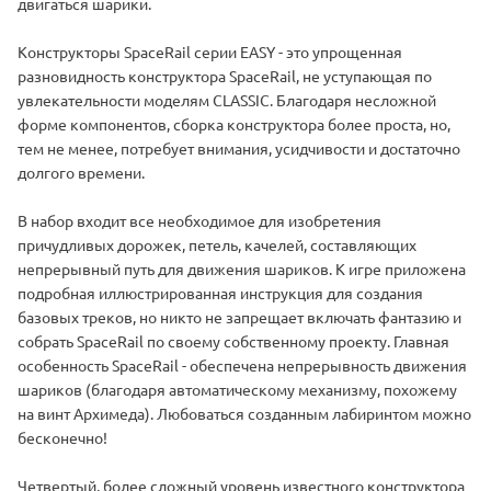
двигаться шарики.
Конструкторы SpaceRail серии EASY - это упрощенная
разновидность конструктора SpaceRail, не уступающая по
увлекательности моделям CLASSIC. Благодаря несложной
форме компонентов, сборка конструктора более проста, но,
тем не менее, потребует внимания, усидчивости и достаточно
долгого времени.
В набор входит все необходимое для изобретения
причудливых дорожек, петель, качелей, составляющих
непрерывный путь для движения шариков. К игре приложена
подробная иллюстрированная инструкция для создания
базовых треков, но никто не запрещает включать фантазию и
собрать SpaceRail по своему собственному проекту. Главная
особенность SpaceRail - обеспечена непрерывность движения
шариков (благодаря автоматическому механизму, похожему
на винт Архимеда). Любоваться созданным лабиринтом можно
бесконечно!
Четвертый, более сложный уровень известного конструктора