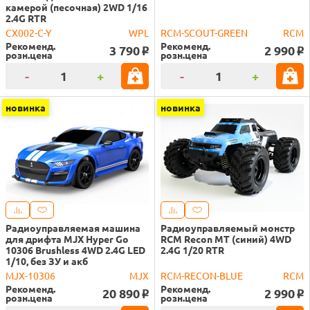
камерой (песочная) 2WD 1/16
2.4G RTR
CX002-C-Y
WPL
RCM-SCOUT-GREEN
RCM
Рекоменд.
Рекоменд.
3 790
2 990
o
o
розн.цена
розн.цена
-
+
-
+
новинка
новинка
Радиоуправляемая машина
Радиоуправляемый монстр
для дрифта MJX Hyper Go
RCM Recon MT (синий) 4WD
10306 Brushless 4WD 2.4G LED
2.4G 1/20 RTR
1/10, без ЗУ и акб
MJX-10306
MJX
RCM-RECON-BLUE
RCM
Рекоменд.
Рекоменд.
20 890
2 990
o
o
розн.цена
розн.цена