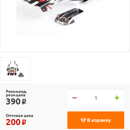
Рекоменд.
розн.цена
390
o
Оптовая цена
200
В корзину
o