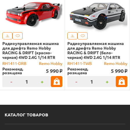
Радиоуправляемая машина
Радиоуправляемая машина
для дрифта Remo Hobby
для дрифта Remo Hobby
RACING & DRIFT (красно-
RACING & DRIFT (бело-
черная) 4WD 2.4G 1/14 RTR
черная) 4WD 2.4G 1/14 RTR
RH1411-DRB
Remo Hobby
RH1411-TWB
Remo Hobby
Рекоменд.
Рекоменд.
5 990
5 990
o
o
розн.цена
розн.цена
-
+
-
+
КАТАЛОГ ТОВАРОВ