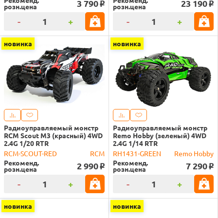
Рекоменд.
Рекоменд.
3 790
23 190
o
o
розн.цена
розн.цена
-
+
-
+
новинка
новинка
Радиоуправляемый монстр
Радиоуправляемый монстр
RCM Scout M3 (красный) 4WD
Remo Hobby (зеленый) 4WD
2.4G 1/20 RTR
2.4G 1/14 RTR
RCM-SCOUT-RED
RCM
RH1431-GREEN
Remo Hobby
Рекоменд.
Рекоменд.
2 990
7 290
o
o
розн.цена
розн.цена
-
+
-
+
новинка
новинка