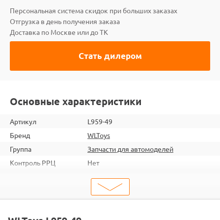
Персональная система скидок при больших заказах
Отгрузка в день получения заказа
Доставка по Москве или до ТК
Стать дилером
Основные характеристики
Артикул
L959-49
Бренд
WLToys
Группа
Запчасти для автомоделей
Контроль РРЦ
Нет
ШтрихКод
2000000037097
Тип
Запчасти для автомоделей
Тип запчасти
Кузова и крепления
Подходит
L959