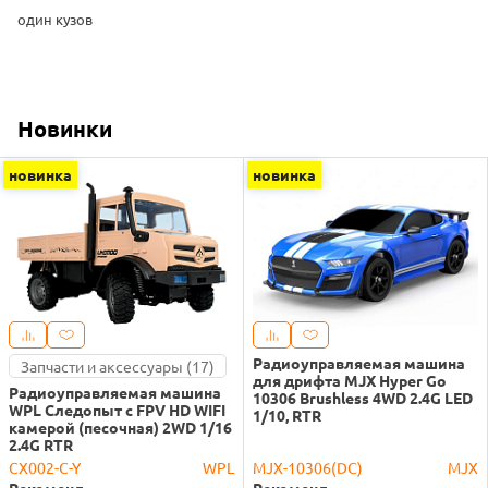
один кузов
Новинки
новинка
новинка
Радиоуправляемая машина
Запчасти и аксессуары (17)
для дрифта MJX Hyper Go
Радиоуправляемая машина
10306 Brushless 4WD 2.4G LED
WPL Следопыт с FPV HD WIFI
1/10, RTR
камерой (песочная) 2WD 1/16
2.4G RTR
CX002-C-Y
WPL
MJX-10306(DC)
MJX