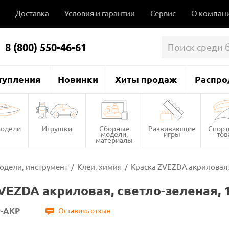
Доставка
Условия и гарантии
Сервис
О компан
8 (800) 550-46-61
тупления
Новинки
Хиты продаж
Распро
одели
Игрушки
Сборные
Развивающие
Спор
модели,
игры
то
материалы
одели, инструмент
/
Клеи, химия
/
Краска ZVEZDA акриловая, 
VEZDA акриловая, светло-зеленая, 
9-АКР
Оставить отзыв