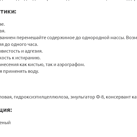
тики:
ве.
ая.
ванием перемешайте содержимое до однородной массы. Возм
я до одного часа.
вистость и адгезия.
кость к истиранию.
несения как кистью, так и аэрографом.
я применять воду.
овая, гидроксиэтилцеллюлоза, эмульгатор Ф-8, консервант ка
ция:
леный