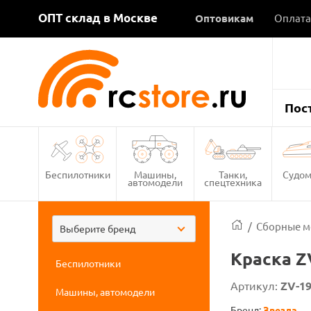
ОПТ склад в Москве
Оптовикам
Оплата
Пос
Беспилотники
Машины,
Танки,
Судом
автомодели
спецтехника
/
Сборные м
Выберите бренд
Краска Z
Беспилотники
Артикул:
ZV-1
Машины, автомодели
Бренд:
Звезда