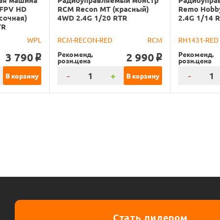
ая машина
Радиоуправляемый монстр
Радиоупра
 FPV HD
RCM Recon MT (красный)
Remo Hobb
сочная)
4WD 2.4G 1/20 RTR
2.4G 1/14 
TR
WPL
RCM-RECON-RED
RCM
RH1431-RED
Рекоменд.
Рекоменд.
3 790
2 990
o
o
розн.цена
розн.цена
-
+
-
В корзину
В корзину
Стать дилером