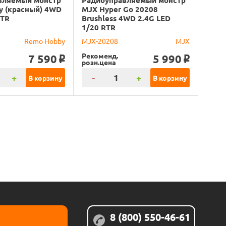
вляемый монстр
Радиоуправляемый монстр
y (красный) 4WD
MJX Hyper Go 20208
RTR
Brushless 4WD 2.4G LED
1/20 RTR
Remo Hobby
MJX-20208
MJX
Рекоменд.
7 590
5 990
o
o
розн.цена
+
-
+
В корзину
В корзину
8 (800) 550-46-61