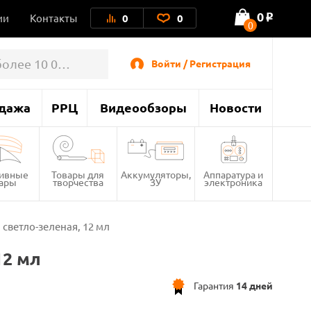
0
ии
Контакты
0
0
o
0
Войти / Регистрация
дажа
РРЦ
Видеообзоры
Новости
тивные
Товары для
Аккумуляторы,
Аппаратура и
вары
творчества
ЗУ
электроника
светло-зеленая, 12 мл
12 мл
Гарантия
14 дней