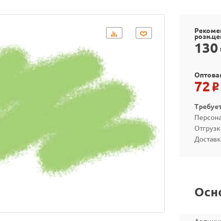
Рекоме
розн.це
130
Оптова
72
o
Требуе
Персона
Отгрузк
Доставк
Осн