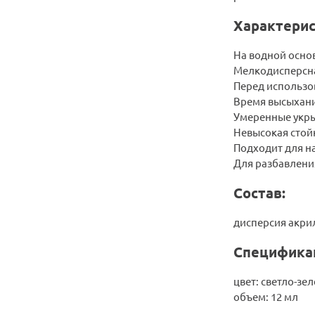
Характерис
На водной осно
Мелкодисперсн
Перед использо
Время высыхани
Умеренные укры
Невысокая стой
Подходит для на
Для разбавлени
Состав:
дисперсия акрил
Специфика
цвет: светло-зе
объем: 12 мл