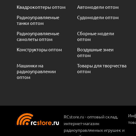
Квадрокоптеры оптом
Автомодели оптом
Радиоуправляемые
Судомодели оптом
танки оптом
Радиоуправляемые
Сборные модели
самолеты оптом
оптом
Конструкторы оптом
Воздушные змеи
оптом
Машинки на
Товары для творчества
радиоуправлении
оптом
оптом
Инф
RCstore.ru - оптовый склад,
тов
интернет-магазин
радиоуправляемых игрушек и