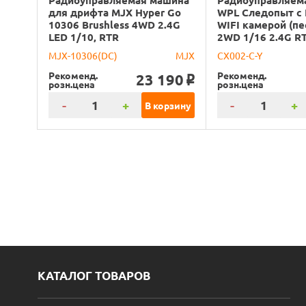
Радиоуправляемая машина
Радиоуправляем
для дрифта MJX Hyper Go
WPL Следопыт с
10306 Brushless 4WD 2.4G
WIFI камерой (пе
LED 1/10, RTR
2WD 1/16 2.4G R
MJX-10306(DC)
MJX
CX002-C-Y
Рекоменд.
Рекоменд.
23 190
o
розн.цена
розн.цена
-
+
-
+
В корзину
КАТАЛОГ ТОВАРОВ