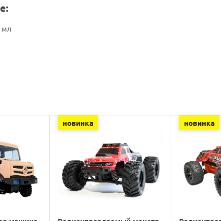
е:
 мл
новинка
новинка