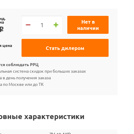
нд.
Нет в
на
наличии
o
я цена
Стать дилером
тся соблюдать РРЦ
льная система скидок при больших заказах
а в день получения заказа
а по Москве или до ТК
овные характеристики