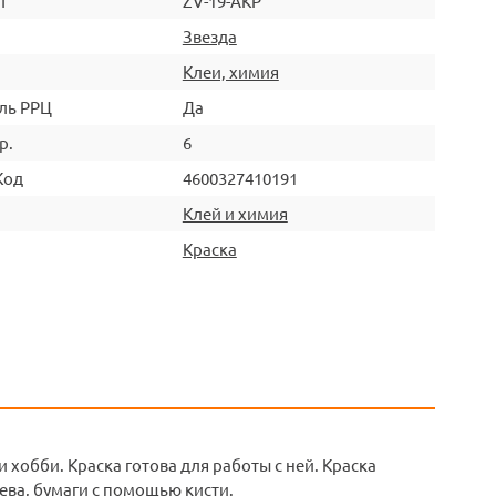
л
ZV-19-АКР
Звезда
Клеи, химия
ль РРЦ
Да
р.
6
Код
4600327410191
Клей и химия
Краска
 хобби. Краска готова для работы с ней. Краска
ева, бумаги с помощью кисти.