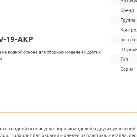
Артику
Бренд
Группа
Контро
V-19-АКР
шт. в ко
Штрих
 на водной основе для сборных моделей и других
и.
Тип
Серия
а на водной основе для сборных моделей и других увлечений и
дой. Подходит для окраски моделей из пластика, металла, дер