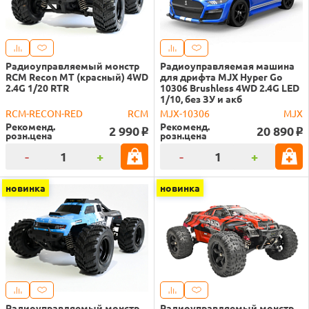
Радиоуправляемый монстр
Радиоуправляемая машина
RCM Recon MT (красный) 4WD
для дрифта MJX Hyper Go
2.4G 1/20 RTR
10306 Brushless 4WD 2.4G LED
1/10, без ЗУ и акб
RCM-RECON-RED
RCM
MJX-10306
MJX
Рекоменд.
Рекоменд.
2 990
20 890
o
o
розн.цена
розн.цена
-
+
-
+
новинка
новинка
Радиоуправляемый монстр
Радиоуправляемый монстр