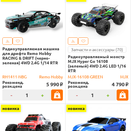
Радиоуправляемая машина
Запчасти и аксессуары (70)
для дрифта Remo Hobby
Радиоуправляемый монстр
RACING & DRIFT (черно-
MJX Hyper Go 16108
зеленая) 4WD 2.4G 1/14 RTR
(зеленый) 4WD 2.4G LED 1/16
RTR
RH1411-NBG
Remo Hobby
MJX-16108-GREEN
MJX
Рекоменд.
Рекоменд.
5 990
4 790
o
o
розн.цена
розн.цена
-
+
-
+
новинка
новинка