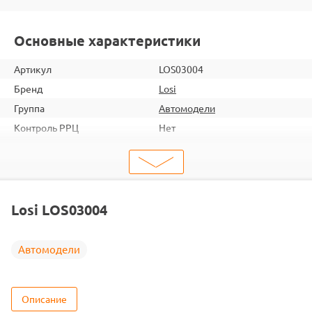
Основные характеристики
Артикул
LOS03004
Бренд
Losi
Группа
Автомодели
Контроль РРЦ
Нет
ШтрихКод
2000000065120
Тип
Автомодели
Вид
Краулеры
Масштаб
1/10
Losi LOS03004
Двигатель
Коллекторный
Влагозащита
Есть
Автомодели
Аккумулятор
Li-Po
Описание