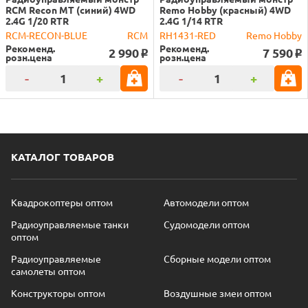
RCM Recon MT (синий) 4WD
Remo Hobby (красный) 4WD
2.4G 1/20 RTR
2.4G 1/14 RTR
RCM-RECON-BLUE
RCM
RH1431-RED
Remo Hobby
Рекоменд.
Рекоменд.
2 990
7 590
o
o
розн.цена
розн.цена
-
+
-
+
КАТАЛОГ ТОВАРОВ
Квадрокоптеры оптом
Автомодели оптом
Радиоуправляемые танки
Судомодели оптом
оптом
Радиоуправляемые
Сборные модели оптом
самолеты оптом
Конструкторы оптом
Воздушные змеи оптом