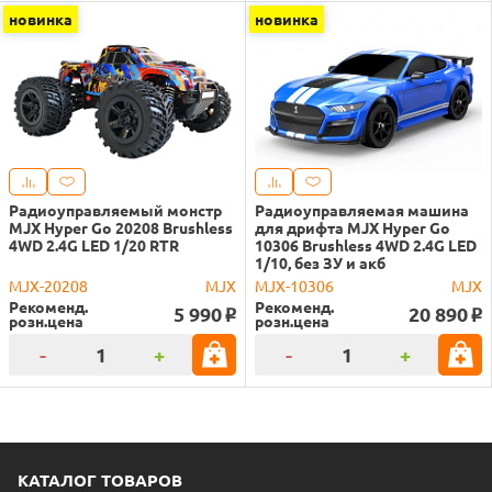
новинка
новинка
Радиоуправляемый монстр
Радиоуправляемая машина
MJX Hyper Go 20208 Brushless
для дрифта MJX Hyper Go
4WD 2.4G LED 1/20 RTR
10306 Brushless 4WD 2.4G LED
1/10, без ЗУ и акб
MJX-20208
MJX
MJX-10306
MJX
Рекоменд.
Рекоменд.
5 990
20 890
o
o
розн.цена
розн.цена
-
+
-
+
КАТАЛОГ ТОВАРОВ