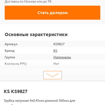
Доставка по Москве или до ТК
Стать дилером
Основные характеристики
Артикул
KS9827
Бренд
KS
Группа
Материалы
Контроль РРЦ
Нет
шт. в кор.
1
ШтрихКод
2000000018829
Тип
Материалы
Тип запчасти
Трубка
KS KS9827
Трубка латунная 9x0.45мм длинной 300мм для