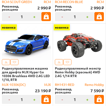
RCM-SCOUT-GREEN
RCM
RCM-RECON-BLUE
RCM
Рекоменд.
Рекоменд.
2 990
2 990
o
o
розн.цена
розн.цена
-
+
-
+
новинка
новинка
Радиоуправляемая машина
Радиоуправляемый монстр
для дрифта MJX Hyper Go
Remo Hobby (красный) 4WD
10306 Brushless 4WD 2.4G LED
2.4G 1/14 RTR
1/10, RTR
MJX-10306(DC)
MJX
RH1431-RED
Remo Hobby
Рекоменд.
Рекоменд.
23 190
7 590
o
o
розн.цена
розн.цена
-
+
-
+