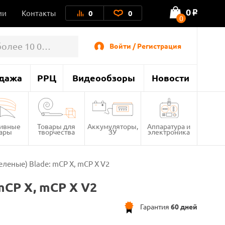
0
ии
Контакты
0
0
o
0
Войти / Регистрация
дажа
РРЦ
Видеообзоры
Новости
тивные
Товары для
Аккумуляторы,
Аппаратура и
вары
творчества
ЗУ
электроника
еленые) Blade: mCP X, mCP X V2
mCP X, mCP X V2
Гарантия
60 дней