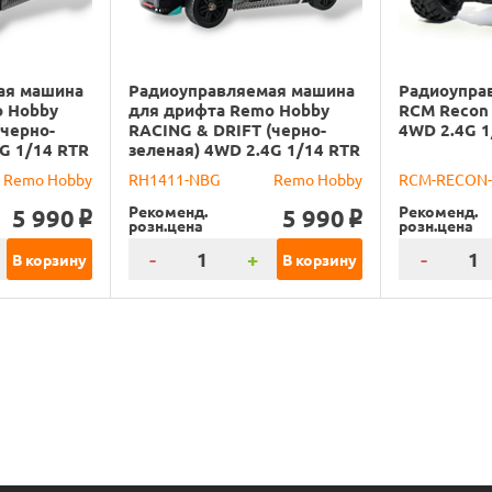
ая машина
Радиоуправляемая машина
Радиоупра
o Hobby
для дрифта Remo Hobby
RCM Recon 
(черно-
RACING & DRIFT (черно-
4WD 2.4G 1
G 1/14 RTR
зеленая) 4WD 2.4G 1/14 RTR
Remo Hobby
RH1411-NBG
Remo Hobby
RCM-RECON
Рекоменд.
Рекоменд.
5 990
5 990
o
o
розн.цена
розн.цена
-
+
-
В корзину
В корзину