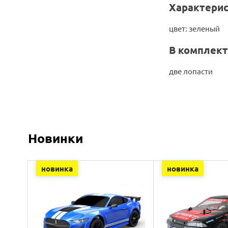
Характерис
цвет: зеленый
В комплект
две лопасти
Новинки
новинка
новинка