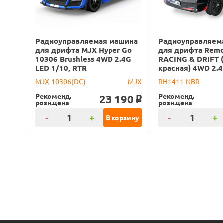
Радиоуправляемая машина
Радиоуправляем
для дрифта MJX Hyper Go
для дрифта Rem
10306 Brushless 4WD 2.4G
RACING & DRIFT 
LED 1/10, RTR
красная) 4WD 2.4
MJX-10306(DC)
MJX
RH1411-NBR
Рекоменд.
Рекоменд.
23 190
o
розн.цена
розн.цена
-
+
-
+
В корзину