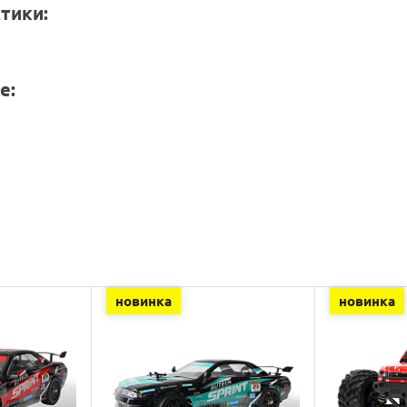
тики:
е:
новинка
новинка