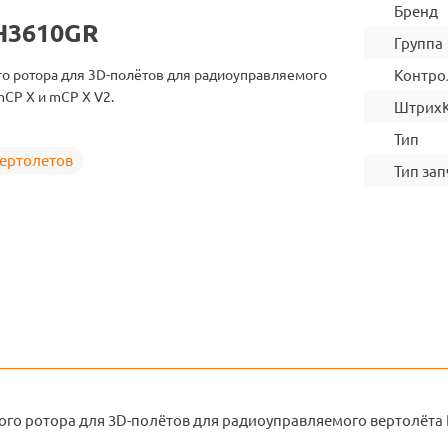
Бренд
H3610GR
Группа
о ротора для 3D-полётов для радиоуправляемого
Контро
mCP X и mCP X V2.
Штрих
Тип
вертолетов
Тип зап
го ротора для 3D-полётов для радиоуправляемого вертолёта B