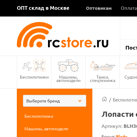
ОПТ склад в Москве
Оптовикам
Оплата
Пос
Беспилотники
Машины,
Танки,
Судом
автомодели
спецтехника
/
Беспилотн
Выберите бренд
Лопасти 
Беспилотники
Артикул:
BLH3
Машины, автомодели
Бренд:
Blade