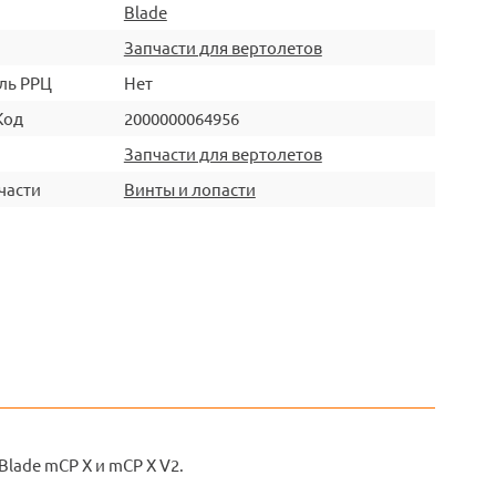
Blade
Запчасти для вертолетов
ль РРЦ
Нет
Код
2000000064956
Запчасти для вертолетов
части
Винты и лопасти
lade mCP X и mCP X V2.