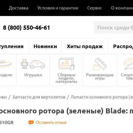
Доставка
Условия и гарантии
Сервис
О компан
8 (800) 550-46-61
тупления
Новинки
Хиты продаж
Распро
одели
Игрушки
Сборные
Развивающие
Спор
модели,
игры
то
материалы
ики
/
Запчасти для вертолетов
/
Лопасти основного ротора (з
основного ротора (зеленые) Blade: 
610GR
Оставить отзыв