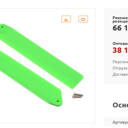
Рекоме
розн.це
66 
Оптова
38 
Персона
Отгрузк
Доставк
Осн
Артику