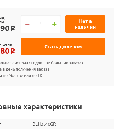
нд.
Нет в
на
190
наличии
o
я цена
Стать дилером
180
o
льная система скидок при больших заказах
а в день получения заказа
а по Москве или до ТК
овные характеристики
л
BLH3610GR