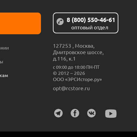
8 (800) 550-46-61
оптовый отдел
127253
,
Москва
,
ании
Дмитровское шоссе,
д.116, к.1
ты
с 09:00 до 18:00 ПН-ПТ
© 2012 – 2026
кам
ООО «ЭРСИсторе.ру»
opt@rcstore.ru