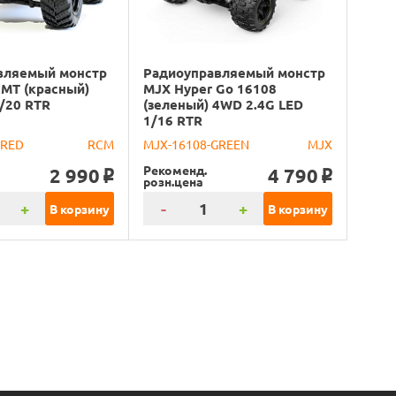
вляемый монстр
Радиоуправляемый монстр
MT (красный)
MJX Hyper Go 16108
/20 RTR
(зеленый) 4WD 2.4G LED
1/16 RTR
-RED
RCM
MJX-16108-GREEN
MJX
Рекоменд.
2 990
4 790
o
o
розн.цена
+
-
+
В корзину
В корзину