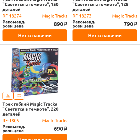
"Светится в темноте", 150
"Светится в темноте", 128
деталей
деталей
RF-18274
Magic Tracks
RF-18273
Magic Tracks
Рекоменд.
Рекоменд.
890
790
o
o
розн.цена
розн.цена
Нет в наличии
Нет в наличии
Трек гибкий Magic Tracks
"Светится в темноте", 220
деталей
RF-1805
Magic Tracks
Рекоменд.
690
o
розн.цена
Нет в наличии