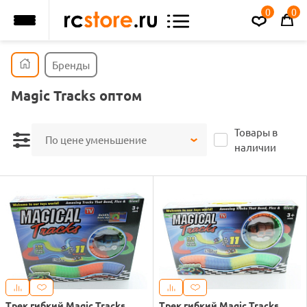
0
0
Бренды
Magic Tracks оптом
Товары в
По цене уменьшение
наличии
Трек гибкий Magic Tracks
Трек гибкий Magic Tracks