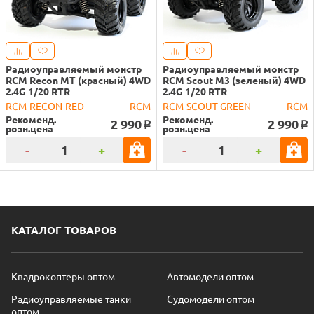
Радиоуправляемый монстр
Радиоуправляемый монстр
RCM Recon MT (красный) 4WD
RCM Scout M3 (зеленый) 4WD
2.4G 1/20 RTR
2.4G 1/20 RTR
RCM-RECON-RED
RCM
RCM-SCOUT-GREEN
RCM
Рекоменд.
Рекоменд.
2 990
2 990
o
o
розн.цена
розн.цена
-
+
-
+
КАТАЛОГ ТОВАРОВ
Квадрокоптеры оптом
Автомодели оптом
Радиоуправляемые танки
Судомодели оптом
оптом