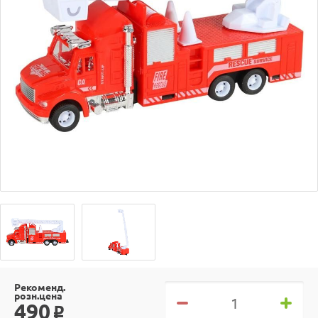
Рекоменд.
розн.цена
490
o