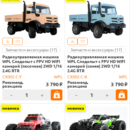
Запчасти и аксессуары (17)
Запчасти и аксессуары (17)
Радиоуправляемая машина
Радиоуправляемая машина
WPL Следопыт с FPV HD WIFI
WPL Следопыт с FPV HD WIFI
камерой (песочная) 2WD 1/16
камерой (синяя) 2WD 1/16
2.4G RTR
2.4G RTR
CX002-C-Y
WPL
CX002-C-B
WPL
Рекоменд.
Рекоменд.
3 790
3 790
o
o
розн.цена
розн.цена
-
+
-
+
новинка
новинка