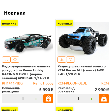
Новинки
новинка
новинка
Радиоуправляемая машина
Радиоуправляемый монстр
для дрифта Remo Hobby
RCM Recon MT (синий) 4WD
RACING & DRIFT (черно-
2.4G 1/20 RTR
зеленая) 4WD 2.4G 1/14 RTR
RH1411-NBG
Remo Hobby
RCM-RECON-BLUE
RCM
Рекоменд.
Рекоменд.
5 990
2 990
o
o
розн.цена
розн.цена
-
+
-
+
новинка
новинка