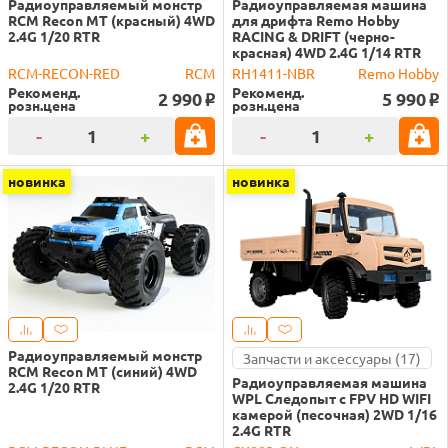
Радиоуправляемый монстр
Радиоуправляемая машина
RCM Recon MT (красный) 4WD
для дрифта Remo Hobby
2.4G 1/20 RTR
RACING & DRIFT (черно-
красная) 4WD 2.4G 1/14 RTR
RCM-RECON-RED
RCM
RH1411-NBR
Remo Hobby
Рекоменд.
Рекоменд.
2 990
5 990
o
o
розн.цена
розн.цена
-
+
-
+
новинка
новинка
Радиоуправляемый монстр
Запчасти и аксессуары (17)
RCM Recon MT (синий) 4WD
Радиоуправляемая машина
2.4G 1/20 RTR
WPL Следопыт с FPV HD WIFI
камерой (песочная) 2WD 1/16
2.4G RTR