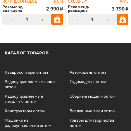
RCM-RECON-BLUE
RCM
CX002-C-Y
WPL
Рекоменд.
Рекоменд.
2 990
3 790
o
o
розн.цена
розн.цена
-
+
-
+
КАТАЛОГ ТОВАРОВ
Квадрокоптеры оптом
Автомодели оптом
Радиоуправляемые танки
Судомодели оптом
оптом
Радиоуправляемые
Сборные модели оптом
самолеты оптом
Конструкторы оптом
Воздушные змеи оптом
Машинки на
Товары для творчества
радиоуправлении оптом
оптом