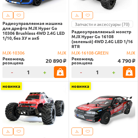
Радиоуправляемая машина
Запчасти и аксессуары (70)
для дрифта MJX Hyper Go
Радиоуправляемый монстр
10306 Brushless 4WD 2.4G LED
MJX Hyper Go 16108
1/10, без ЗУ и акб
(зеленый) 4WD 2.4G LED 1/16
RTR
MJX-10306
MJX
MJX-16108-GREEN
MJX
Рекоменд.
Рекоменд.
20 890
4 790
o
o
розн.цена
розн.цена
-
+
-
+
новинка
новинка