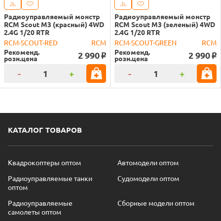
Радиоуправляемый монстр
Радиоуправляемый монстр
RCM Scout M3 (красный) 4WD
RCM Scout M3 (зеленый) 4WD
2.4G 1/20 RTR
2.4G 1/20 RTR
RCM-SCOUT-RED
RCM
RCM-SCOUT-GREEN
RCM
Рекоменд.
Рекоменд.
2 990
2 990
o
o
розн.цена
розн.цена
-
+
-
+
КАТАЛОГ ТОВАРОВ
Квадрокоптеры оптом
Автомодели оптом
Радиоуправляемые танки
Судомодели оптом
оптом
Радиоуправляемые
Сборные модели оптом
самолеты оптом