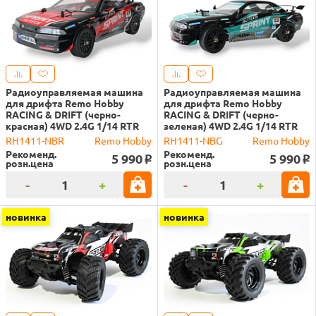
Радиоуправляемая машина
Радиоуправляемая машина
для дрифта Remo Hobby
для дрифта Remo Hobby
RACING & DRIFT (черно-
RACING & DRIFT (черно-
красная) 4WD 2.4G 1/14 RTR
зеленая) 4WD 2.4G 1/14 RTR
RH1411-NBR
Remo Hobby
RH1411-NBG
Remo Hobby
Рекоменд.
Рекоменд.
5 990
5 990
o
o
розн.цена
розн.цена
-
+
-
+
новинка
новинка