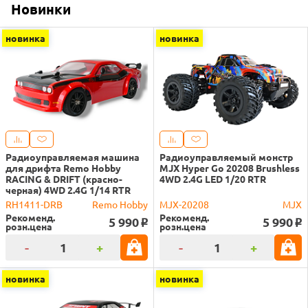
Новинки
новинка
новинка
Радиоуправляемая машина
Радиоуправляемый монстр
для дрифта Remo Hobby
MJX Hyper Go 20208 Brushless
RACING & DRIFT (красно-
4WD 2.4G LED 1/20 RTR
черная) 4WD 2.4G 1/14 RTR
RH1411-DRB
Remo Hobby
MJX-20208
MJX
Рекоменд.
Рекоменд.
5 990
5 990
o
o
розн.цена
розн.цена
-
+
-
+
новинка
новинка