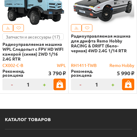
Радиоуправляемая машина
Запчасти и аксессуары (17)
для дрифта Remo Hobby
Радиоуправляемая машина
RACING & DRIFT (бело-
WPL Следопыт с FPV HD WIFI
черная) 4WD 2.4G 1/14 RTR
камерой (синяя) 2WD 1/16
2.4G RTR
CX002-C-B
WPL
RH1411-TWB
Remo Hobby
Рекоменд.
Рекоменд.
3 790
5 990
o
o
розн.цена
розн.цена
-
+
-
+
КАТАЛОГ ТОВАРОВ