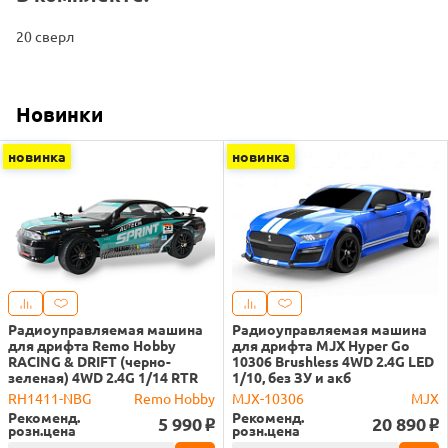
20 сверл
Новинки
новинка
новинка
Радиоуправляемая машина
Радиоуправляемая машина
для дрифта Remo Hobby
для дрифта MJX Hyper Go
RACING & DRIFT (черно-
10306 Brushless 4WD 2.4G LED
зеленая) 4WD 2.4G 1/14 RTR
1/10, без ЗУ и акб
RH1411-NBG
Remo Hobby
MJX-10306
MJX
Рекоменд.
Рекоменд.
5 990
20 890
o
o
розн.цена
розн.цена