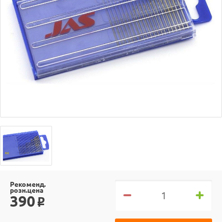
Рекоменд.
розн.цена
390
o