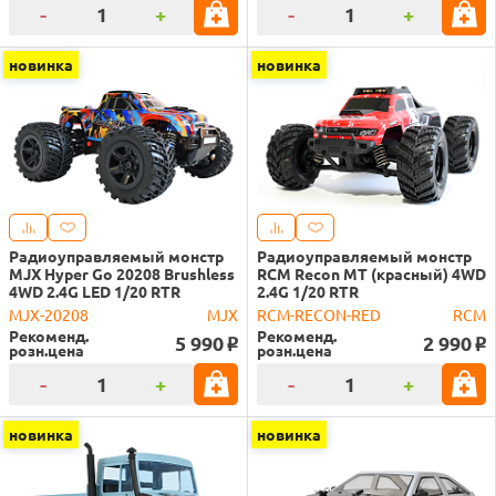
-
+
-
+
новинка
новинка
Радиоуправляемый монстр
Радиоуправляемый монстр
MJX Hyper Go 20208 Brushless
RCM Recon MT (красный) 4WD
4WD 2.4G LED 1/20 RTR
2.4G 1/20 RTR
MJX-20208
MJX
RCM-RECON-RED
RCM
Рекоменд.
Рекоменд.
5 990
2 990
o
o
розн.цена
розн.цена
-
+
-
+
новинка
новинка