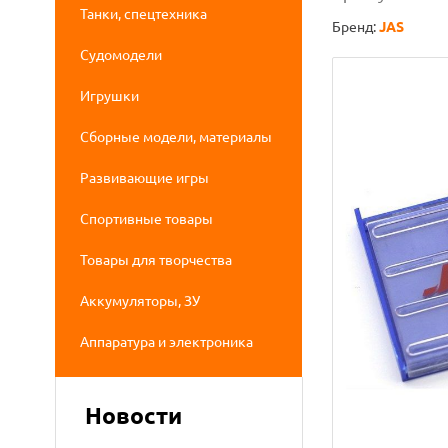
Танки, спецтехника
Бренд:
JAS
Судомодели
Игрушки
Сборные модели, материалы
Развивающие игры
Спортивные товары
Товары для творчества
Аккумуляторы, ЗУ
Аппаратура и электроника
Новости