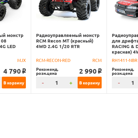
ый монстр
Радиоуправляемый монстр
Радиоупра
108
RCM Recon MT (красный)
для дрифт
.4G LED
4WD 2.4G 1/20 RTR
RACING & D
красная) 4
MJX
RCM-RECON-RED
RCM
RH1411-NBR
Рекоменд.
Рекоменд.
4 790
2 990
o
o
розн.цена
розн.цена
-
+
-
В корзину
В корзину