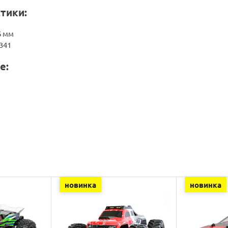
тики:
6 мм
341
е:
новинка
новинка