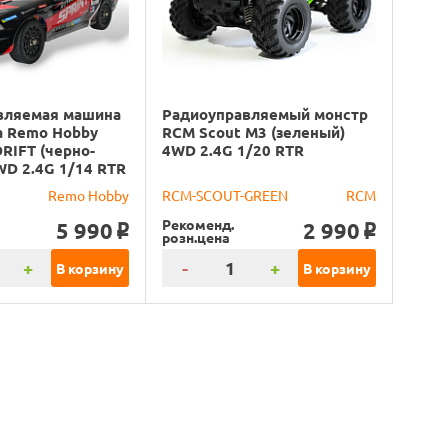
вляемая машина
Радиоуправляемый монстр
а Remo Hobby
RCM Scout M3 (зеленый)
RIFT (черно-
4WD 2.4G 1/20 RTR
WD 2.4G 1/14 RTR
Remo Hobby
RCM-SCOUT-GREEN
RCM
Рекоменд.
5 990
2 990
o
o
розн.цена
+
-
+
В корзину
В корзину