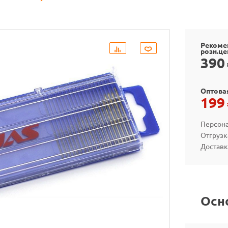
Рекоме
розн.це
390
Оптова
199
Персона
Отгрузк
Доставк
Осн