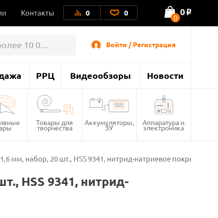
0
ии
Контакты
0
0
o
0
Войти / Регистрация
дажа
РРЦ
Видеообзоры
Новости
тивные
Товары для
Аккумуляторы,
Аппаратура и
вары
творчества
ЗУ
электроника
 1,6 мм, набор, 20 шт., HSS 9341, нитрид-натриевое покрытие, ш
шт., HSS 9341, нитрид-