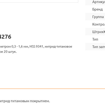
Артику
Бренд
Группа
Контро
Штрих
4276
Тип
етром 0,3 - 1,6 мм, HSS 9341, нитрид-титановое
Тип зап
ре 20 штук.
нитрид-титановым покрытием.