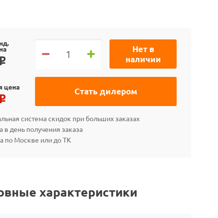
нд.
Нет в
на
наличии
o
я цена
Стать дилером
o
льная система скидок при больших заказах
а в день получения заказа
а по Москве или до ТК
овные характеристики