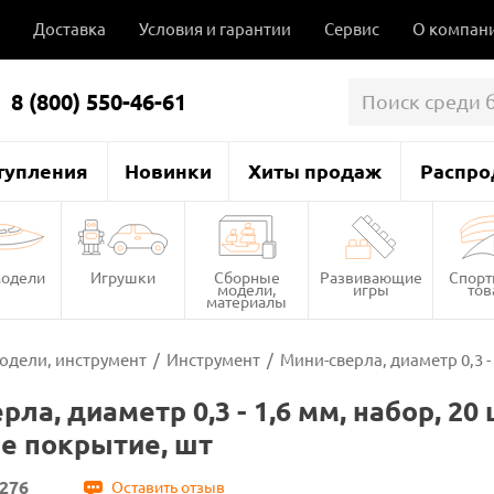
Доставка
Условия и гарантии
Сервис
О компан
8 (800) 550-46-61
тупления
Новинки
Хиты продаж
Распро
одели
Игрушки
Сборные
Развивающие
Спор
модели,
игры
то
материалы
одели, инструмент
/
Инструмент
/
Мини-сверла, диаметр 0,3 -
ла, диаметр 0,3 - 1,6 мм, набор, 20 
е покрытие, шт
276
Оставить отзыв