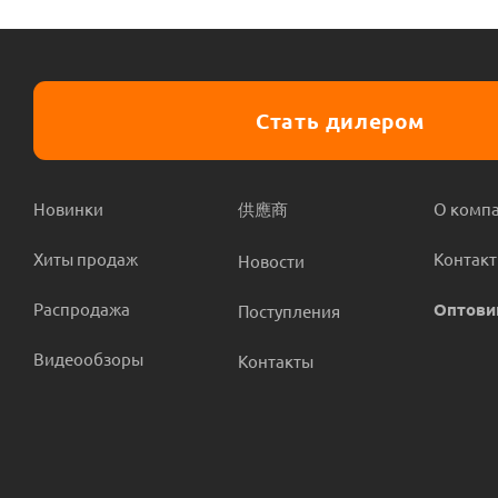
Стать дилером
Новинки
供應商
О комп
Хиты продаж
Контак
Новости
Распродажа
Оптови
Поступления
Видеообзоры
Контакты