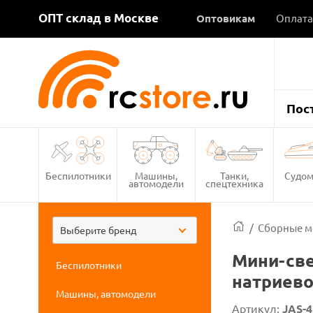
ОПТ склад в Москве
Оптовикам
Оплата
Пос
Беспилотники
Машины,
Танки,
Судом
автомодели
спецтехника
/
Сборные м
Выберите бренд
Мини-свер
Беспилотники
натриево
Машины, автомодели
Артикул:
JAS-4