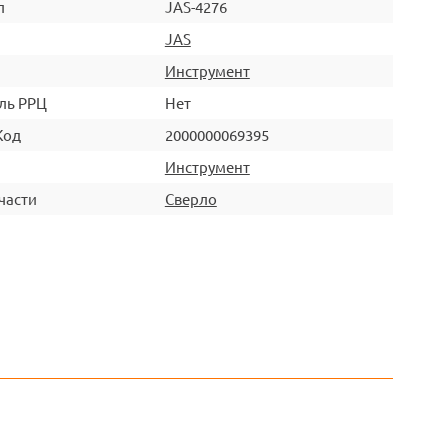
л
JAS-4276
JAS
Инструмент
ль РРЦ
Нет
Код
2000000069395
Инструмент
части
Сверло