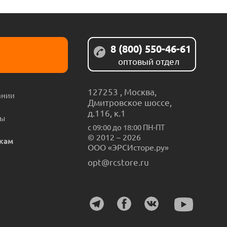
8 (800) 550-46-61
оптовый отдел
127253
,
Москва
,
ании
Дмитровское шоссе,
д.116, к.1
ты
с 09:00 до 18:00 ПН-ПТ
© 2012 – 2026
кам
ООО «ЭРСИсторе.ру»
opt@rcstore.ru