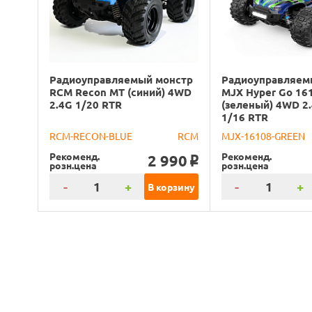
Радиоуправляемый монстр
Радиоуправляем
RCM Recon MT (синий) 4WD
MJX Hyper Go 16
2.4G 1/20 RTR
(зеленый) 4WD 2
1/16 RTR
RCM-RECON-BLUE
RCM
MJX-16108-GREEN
Рекоменд.
Рекоменд.
2 990
o
розн.цена
розн.цена
-
+
-
+
В корзину