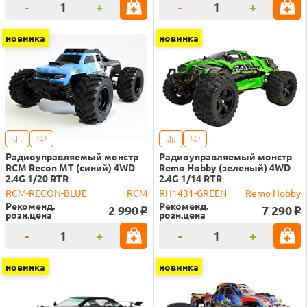
-
+
-
+
новинка
новинка
Радиоуправляемый монстр
Радиоуправляемый монстр
RCM Recon MT (синий) 4WD
Remo Hobby (зеленый) 4WD
2.4G 1/20 RTR
2.4G 1/14 RTR
RCM-RECON-BLUE
RCM
RH1431-GREEN
Remo Hobby
Рекоменд.
Рекоменд.
2 990
7 290
o
o
розн.цена
розн.цена
-
+
-
+
новинка
новинка