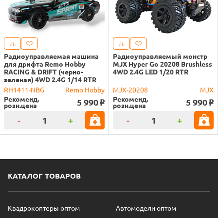
Радиоуправляемая машина
Радиоуправляемый монстр
для дрифта Remo Hobby
MJX Hyper Go 20208 Brushless
RACING & DRIFT (черно-
4WD 2.4G LED 1/20 RTR
зеленая) 4WD 2.4G 1/14 RTR
RH1411-NBG
Remo Hobby
MJX-20208
MJX
Рекоменд.
Рекоменд.
5 990
5 990
o
o
розн.цена
розн.цена
-
+
-
+
КАТАЛОГ ТОВАРОВ
Квадрокоптеры оптом
Автомодели оптом