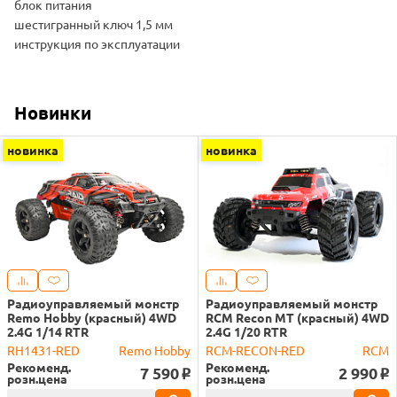
блок питания
шестигранный ключ 1,5 мм
инструкция по эксплуатации
Новинки
новинка
новинка
Радиоуправляемый монстр
Радиоуправляемый монстр
Remo Hobby (красный) 4WD
RCM Recon MT (красный) 4WD
2.4G 1/14 RTR
2.4G 1/20 RTR
RH1431-RED
Remo Hobby
RCM-RECON-RED
RCM
Рекоменд.
Рекоменд.
7 590
2 990
o
o
розн.цена
розн.цена