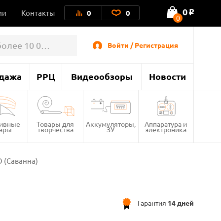
0
ии
Контакты
0
0
o
0
Войти / Регистрация
дажа
РРЦ
Видеообзоры
Новости
тивные
Товары для
Аккумуляторы,
Аппаратура и
вары
творчества
ЗУ
электроника
 (Саванна)
Гарантия
14 дней