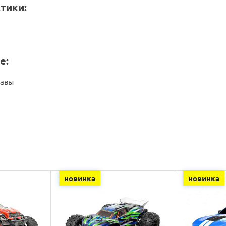
тики:
е:
равы
новинка
новинка