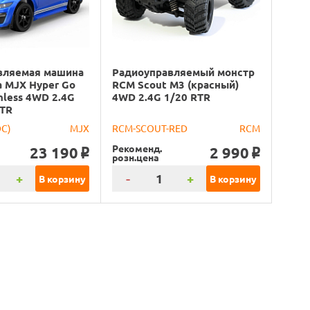
вляемая машина
Радиоуправляемый монстр
 MJX Hyper Go
RCM Scout M3 (красный)
hless 4WD 2.4G
4WD 2.4G 1/20 RTR
RTR
DC)
MJX
RCM-SCOUT-RED
RCM
Рекоменд.
23 190
2 990
o
o
розн.цена
+
-
+
В корзину
В корзину