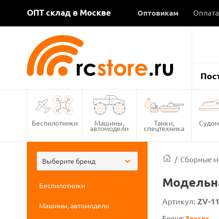
ОПТ склад в Москве
Оптовикам
Оплата
Пос
Беспилотники
Машины,
Танки,
Судом
автомодели
спецтехника
/
Сборные м
Выберите бренд
Модельна
Беспилотники
Артикул:
ZV-1
Машины, автомодели
Бренд:
Звезда