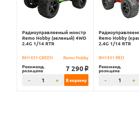
Радиоуправляемый монстр
Радиоуправляем
Remo Hobby (зеленый) 4WD
Remo Hobby (кра
2.4G 1/14 RTR
2.4G 1/14 RTR
RH1431-GREEN
Remo Hobby
RH1431-RED
Рекоменд.
Рекоменд.
7 290
o
розн.цена
розн.цена
-
+
-
+
В корзину