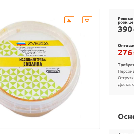
Рекоме
розн.це
390
Оптова
276
Требуе
Персона
Отгрузк
Доставк
Осн