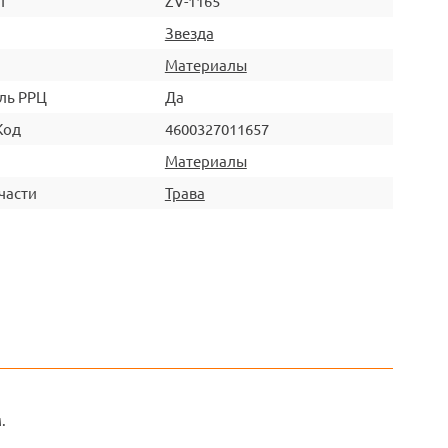
л
ZV-1165
Звезда
Материалы
ль РРЦ
Да
Код
4600327011657
Материалы
части
Трава
.