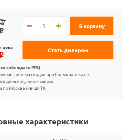
нд.
на
В корзину
o
я цена
Стать дилером
o
тся соблюдать РРЦ
льная система скидок при больших заказах
а в день получения заказа
а по Москве или до ТК
овные характеристики