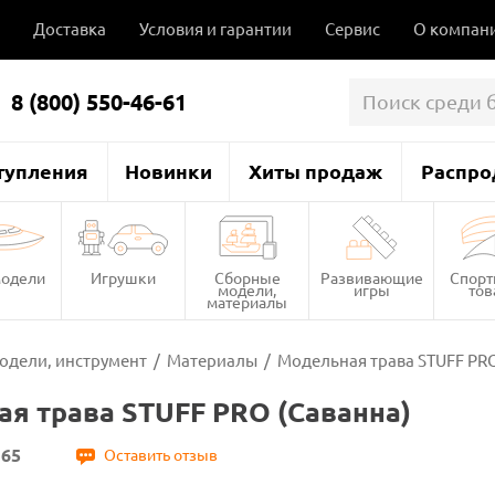
Доставка
Условия и гарантии
Сервис
О компан
8 (800) 550-46-61
тупления
Новинки
Хиты продаж
Распро
одели
Игрушки
Сборные
Развивающие
Спор
модели,
игры
то
материалы
одели, инструмент
/
Материалы
/
Модельная трава STUFF PRO
я трава STUFF PRO (Саванна)
165
Оставить отзыв