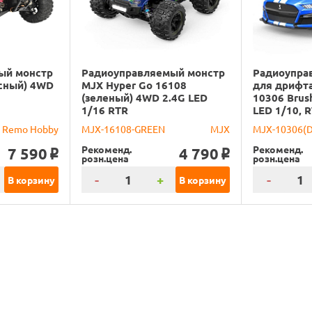
ый монстр
Радиоуправляемый монстр
Радиоупра
сный) 4WD
MJX Hyper Go 16108
для дрифта
(зеленый) 4WD 2.4G LED
10306 Brus
1/16 RTR
LED 1/10, 
Remo Hobby
MJX-16108-GREEN
MJX
MJX-10306(
Рекоменд.
Рекоменд.
7 590
4 790
o
o
розн.цена
розн.цена
-
+
-
В корзину
В корзину