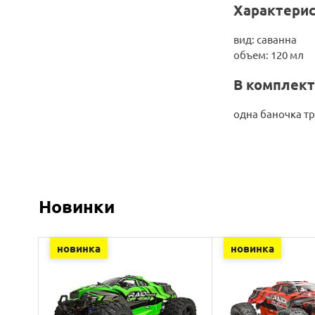
Характерис
вид: саванна
объем: 120 мл
В комплект
одна баночка т
Новинки
новинка
новинка