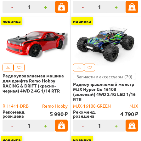
-
+
-
+
новинка
новинка
Радиоуправляемая машина
Запчасти и аксессуары (70)
для дрифта Remo Hobby
Радиоуправляемый монстр
RACING & DRIFT (красно-
MJX Hyper Go 16108
черная) 4WD 2.4G 1/14 RTR
(зеленый) 4WD 2.4G LED 1/16
RTR
RH1411-DRB
Remo Hobby
MJX-16108-GREEN
MJX
Рекоменд.
Рекоменд.
5 990
4 790
o
o
розн.цена
розн.цена
-
+
-
+
новинка
новинка