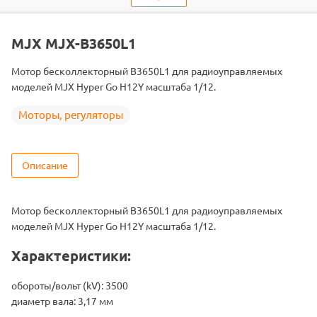
Двигатель
Бесколлекторные
Подходит
MJX-H12Y
MJX MJX-B3650L1
Мотор бесколлекторный B3650L1 для радиоуправляемых
моделей MJX Hyper Go H12Y масштаба 1/12.
Моторы, регуляторы
Описание
Мотор бесколлекторный B3650L1 для радиоуправляемых
моделей MJX Hyper Go H12Y масштаба 1/12.
Характеристики:
обороты/вольт (kV): 3500
диаметр вала: 3,17 мм