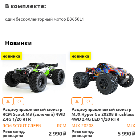
В комплекте:
один бесколлекторный мотор B3650L1
Новинки
новинка
новинка
Радиоуправляемый монстр
Радиоуправляемый монстр
RCM Scout M3 (зеленый) 4WD
MJX Hyper Go 20208 Brushless
2.4G 1/20 RTR
4WD 2.4G LED 1/20 RTR
RCM-SCOUT-GREEN
RCM
MJX-20208
MJX
Рекоменд.
Рекоменд.
2 990
5 990
o
o
розн.цена
розн.цена