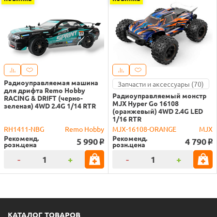
Радиоуправляемая машина
Запчасти и аксессуары (70)
для дрифта Remo Hobby
Радиоуправляемый монстр
RACING & DRIFT (черно-
MJX Hyper Go 16108
зеленая) 4WD 2.4G 1/14 RTR
(оранжевый) 4WD 2.4G LED
1/16 RTR
RH1411-NBG
Remo Hobby
MJX-16108-ORANGE
MJX
Рекоменд.
Рекоменд.
5 990
4 790
o
o
розн.цена
розн.цена
-
+
-
+
КАТАЛОГ ТОВАРОВ