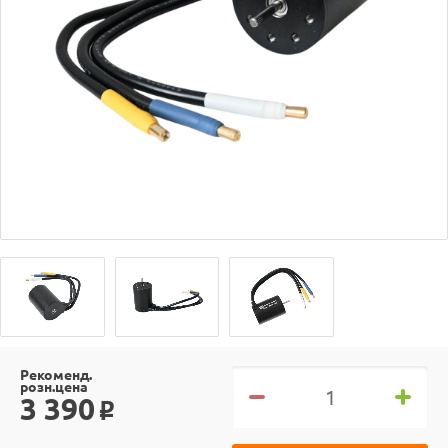
Рекоменд.
розн.цена
3 390
o