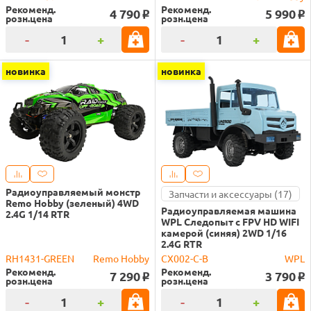
Рекоменд.
Рекоменд.
4 790
5 990
o
o
розн.цена
розн.цена
-
+
-
+
новинка
новинка
Радиоуправляемый монстр
Запчасти и аксессуары (17)
Remo Hobby (зеленый) 4WD
Радиоуправляемая машина
2.4G 1/14 RTR
WPL Следопыт с FPV HD WIFI
камерой (синяя) 2WD 1/16
2.4G RTR
RH1431-GREEN
Remo Hobby
CX002-C-B
WPL
Рекоменд.
Рекоменд.
7 290
3 790
o
o
розн.цена
розн.цена
-
+
-
+