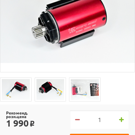
Рекоменд.
розн.цена
1 990
o