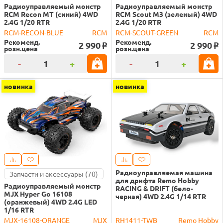
Радиоуправляемый монстр
Радиоуправляемый монстр
RCM Recon MT (синий) 4WD
RCM Scout M3 (зеленый) 4WD
2.4G 1/20 RTR
2.4G 1/20 RTR
RCM-RECON-BLUE
RCM
RCM-SCOUT-GREEN
RCM
Рекоменд.
Рекоменд.
2 990
2 990
o
o
розн.цена
розн.цена
-
+
-
+
новинка
новинка
Радиоуправляемая машина
Запчасти и аксессуары (70)
для дрифта Remo Hobby
Радиоуправляемый монстр
RACING & DRIFT (бело-
MJX Hyper Go 16108
черная) 4WD 2.4G 1/14 RTR
(оранжевый) 4WD 2.4G LED
1/16 RTR
MJX-16108-ORANGE
MJX
RH1411-TWB
Remo Hobby