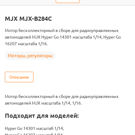
Двигатель
Бесколлекторные
Подходит
MJX-14301 / MJX-16207
MJX MJX-B284C
Мотор бесколлекторный в сборе для радиоуправляемых
автомоделей MJX Hyper Go 14301 масштаба 1/14, Hyper Go
16207 масштаба 1/16.
Моторы, регуляторы
Описание
Мотор бесколлекторный в сборе для радиоуправляемых
автомоделей MJX масштаба 1/14, 1/16.
Подходит для моделей:
Hyper Go 14301 масштаб 1/14,
Hyper Go 16207 масштаб 1/16.