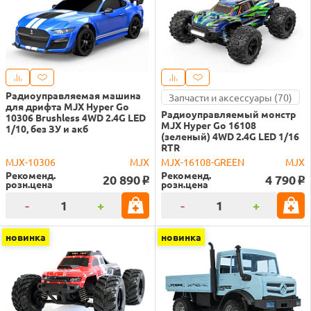
Радиоуправляемая машина
Запчасти и аксессуары (70)
для дрифта MJX Hyper Go
Радиоуправляемый монстр
10306 Brushless 4WD 2.4G LED
MJX Hyper Go 16108
1/10, без ЗУ и акб
(зеленый) 4WD 2.4G LED 1/16
RTR
MJX-10306
MJX
MJX-16108-GREEN
MJX
Рекоменд.
Рекоменд.
20 890
4 790
o
o
розн.цена
розн.цена
-
+
-
+
новинка
новинка