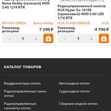
Remo Hobby (зеленый) 4WD
Радиоуправляемый монстр
2.4G 1/14 RTR
MJX Hyper Go 16108
(оранжевый) 4WD 2.4G LED
1/16 RTR
RH1431-GREEN
Remo Hobby
MJX-16108-ORANGE
MJX
Рекоменд.
Рекоменд.
7 290
4 790
o
o
розн.цена
розн.цена
-
+
-
+
КАТАЛОГ ТОВАРОВ
Квадрокоптеры оптом
Автомодели оптом
Радиоуправляемые танки
Судомодели оптом
оптом
Радиоуправляемые
Сборные модели оптом
самолеты оптом