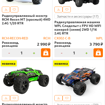
Радиоуправляемый монстр
Запчасти и аксессуары (17)
RCM Recon MT (красный) 4WD
Радиоуправляемая машина
2.4G 1/20 RTR
WPL Следопыт с FPV HD WIFI
камерой (синяя) 2WD 1/16
2.4G RTR
RCM-RECON-RED
RCM
CX002-C-B
WPL
Рекоменд.
Рекоменд.
2 990
3 790
o
o
розн.цена
розн.цена
-
+
-
+
новинка
новинка
Радиоуправляемый монстр
Запчасти и аксессуары (70)