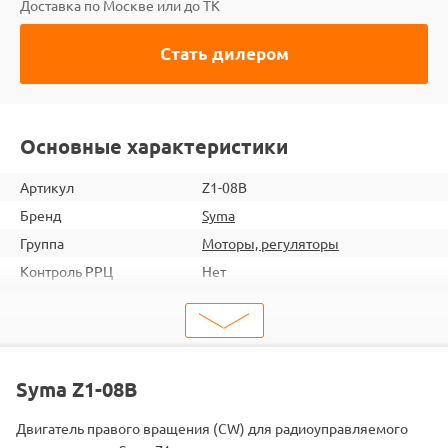
Доставка по Москве или до ТК
Стать дилером
Основные характеристики
Артикул
Z1-08B
Бренд
Syma
Группа
Моторы, регуляторы
Контроль РРЦ
Нет
ШтрихКод
2000000053110
Тип
Моторы
Двигатель
Коллекторные
Подходит
Z1
Syma Z1-08B
Двигатель правого вращения (CW) для радиоуправляемого