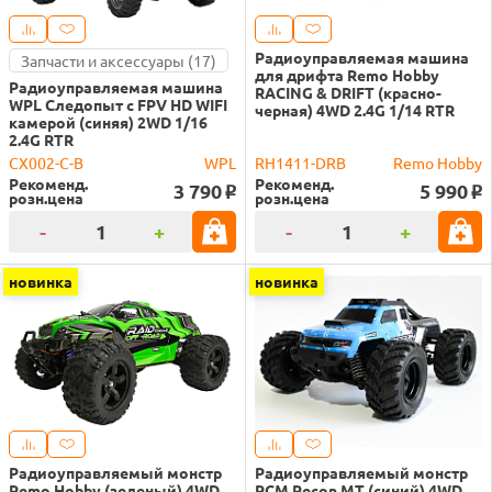
Радиоуправляемая машина
Запчасти и аксессуары (17)
для дрифта Remo Hobby
Радиоуправляемая машина
RACING & DRIFT (красно-
WPL Следопыт с FPV HD WIFI
черная) 4WD 2.4G 1/14 RTR
камерой (синяя) 2WD 1/16
2.4G RTR
CX002-C-B
WPL
RH1411-DRB
Remo Hobby
Рекоменд.
Рекоменд.
3 790
5 990
o
o
розн.цена
розн.цена
-
+
-
+
новинка
новинка
Радиоуправляемый монстр
Радиоуправляемый монстр
Remo Hobby (зеленый) 4WD
RCM Recon MT (синий) 4WD