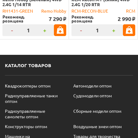
2.4G 1/14 RTR
2.4G 1/20 RTR
RH1431-GREEN
Remo Hobby
RCM-RECON-BLUE
RCM
Рекоменд.
Рекоменд.
7 290
2 990
o
o
розн.цена
розн.цена
-
+
-
+
КАТАЛОГ ТОВАРОВ
Квадрокоптеры оптом
Автомодели оптом
Радиоуправляемые танки
Судомодели оптом
оптом
Радиоуправляемые
Сборные модели оптом
самолеты оптом
Конструкторы оптом
Воздушные змеи оптом
Машинки на
Товары для творчества