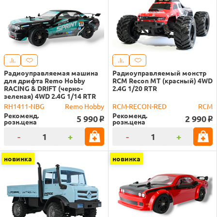
Радиоуправляемая машина
Радиоуправляемый монстр
для дрифта Remo Hobby
RCM Recon MT (красный) 4WD
RACING & DRIFT (черно-
2.4G 1/20 RTR
зеленая) 4WD 2.4G 1/14 RTR
RH1411-NBG
Remo Hobby
RCM-RECON-RED
RCM
Рекоменд.
Рекоменд.
5 990
2 990
o
o
розн.цена
розн.цена
-
+
-
+
новинка
новинка