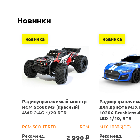
Новинки
новинка
новинка
Радиоуправляемый монстр
Радиоуправляем
RCM Scout M3 (красный)
для дрифта MJX 
4WD 2.4G 1/20 RTR
10306 Brushless 
LED 1/10, RTR
RCM-SCOUT-RED
RCM
MJX-10306(DC)
Рекоменд.
Рекоменд.
2 990
o
розн.цена
розн.цена