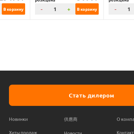
-
+
-
В корзину
В корзину
Стать дилером
Новинки
供應商
О комп
Хиты продаж
Контак
Новости