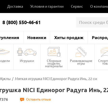
Доставка
Условия и гарантии
Сервис
О компан
8 (800) 550-46-61
тупления
Новинки
Хиты продаж
Распро
одели
Игрушки
Сборные
Развивающие
Спор
модели,
игры
то
материалы
Куклы
/
Мягкая игрушка NICI Единорог Радуга Инь, 22 см
грушка NICI Единорог Радуга Инь, 2
7376
Оставить отзыв