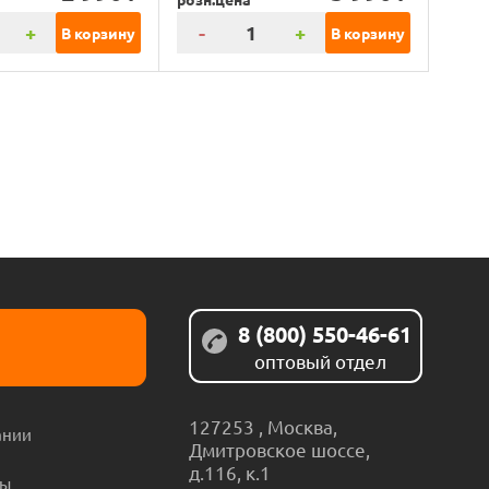
+
-
+
В корзину
В корзину
8 (800) 550-46-61
оптовый отдел
127253
,
Москва
,
ании
Дмитровское шоссе,
д.116, к.1
ты