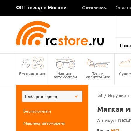
ОПТ склад в Москве
Оптовикам
Оплата
Пос
Беспилотники
Машины,
Танки,
Судом
автомодели
спецтехника
/
Игрушки
/
Выберите бренд
Мягкая и
Беспилотники
Артикул:
NICI4
Машины, автомодели
Бренд:
NICI