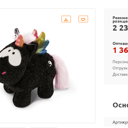
Рекоме
розн.це
2 2
Оптова
1 3
Персона
Отгрузк
Доставк
Осн
Артику