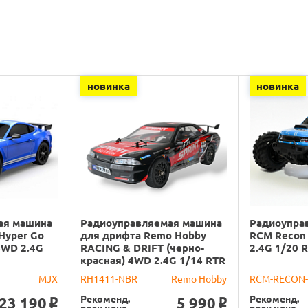
новинка
новинка
ая машина
Радиоуправляемая машина
Радиоупра
Hyper Go
для дрифта Remo Hobby
RCM Recon
4WD 2.4G
RACING & DRIFT (черно-
2.4G 1/20 
красная) 4WD 2.4G 1/14 RTR
MJX
RH1411-NBR
Remo Hobby
RCM-RECON
Рекоменд.
Рекоменд.
23 190
5 990
o
o
розн.цена
розн.цена