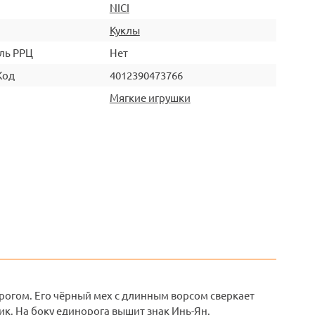
NICI
Куклы
ль РРЦ
Нет
Код
4012390473766
Мягкие игрушки
огом. Его чёрный мех с длинным ворсом сверкает
ик. На боку единорога вышит знак Инь-Ян.