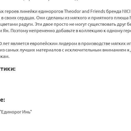
х героев линейки единорогов Theodor and Friends бренда NICI
в своих сердцах. Они сделаны из мягкого и приятного плюша NI
цветами радуги. Эти двое просто не могут существовать друг бе
 и Ян. Поэтому непременно добавьте в коллекцию к одному гер
20 лет является европейским лидером в производстве мягких и
из самых лучших материалов с исключительным вниманием к д
кам.
тики:
е:
 "Единорог Инь"