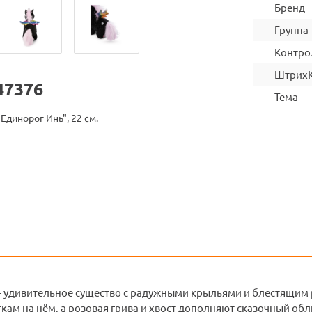
Бренд
Группа
Контро
Штрих
47376
Тема
Единорог Инь", 22 см.
 удивительное существо с радужными крыльями и блестящим р
кам на нём, а розовая грива и хвост дополняют сказочный обл