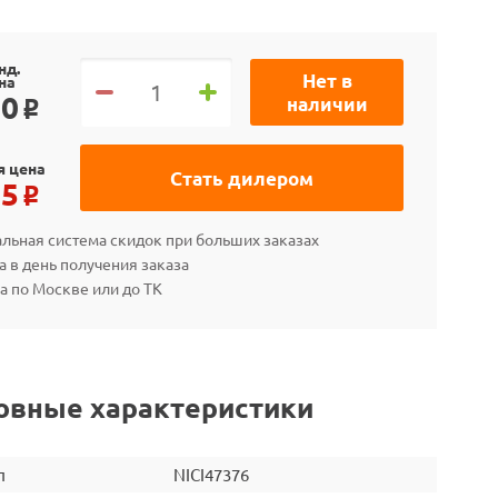
нд.
Нет в
на
30
наличии
o
я цена
Стать дилером
65
o
льная система скидок при больших заказах
а в день получения заказа
а по Москве или до ТК
овные характеристики
л
NICI47376