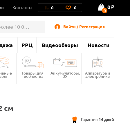
0
ии
Контакты
0
0
o
0
Войти / Регистрация
дажа
РРЦ
Видеообзоры
Новости
тивные
Товары для
Аккумуляторы,
Аппаратура и
вары
творчества
ЗУ
электроника
2 см
Гарантия
14 дней