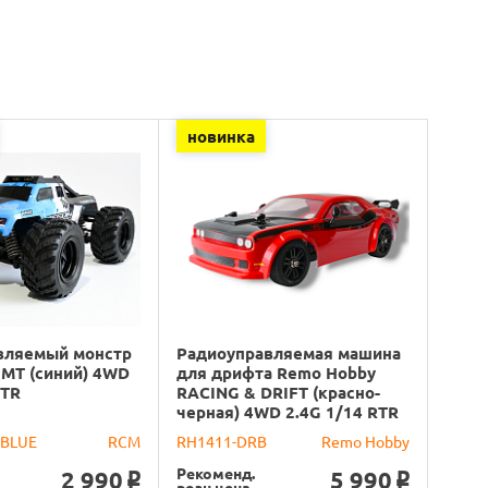
новинка
вляемый монстр
Радиоуправляемая машина
 MT (синий) 4WD
для дрифта Remo Hobby
RTR
RACING & DRIFT (красно-
черная) 4WD 2.4G 1/14 RTR
-BLUE
RCM
RH1411-DRB
Remo Hobby
Рекоменд.
2 990
5 990
o
o
розн.цена